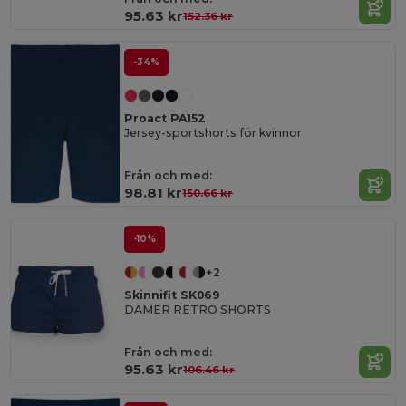
95.63 kr
152.36 kr
-34%
Proact PA152
Jersey-sportshorts för kvinnor
Från och med:
98.81 kr
150.66 kr
-10%
+2
Skinnifit SK069
DAMER RETRO SHORTS
Från och med:
95.63 kr
106.46 kr