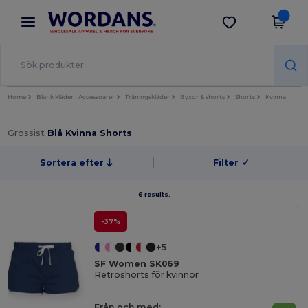
×
Wordans-app
Hämta app
Bättre priser i appen!
Home
Blank kläder | Accessoarer
Träningskläder
Byxor & shorts
Shorts
Kvinna
Grossist
Blå Kvinna Shorts
Sortera efter
Filter
✓
6 results.
-37%
+5
SF Women SK069
Retroshorts för kvinnor
Från och med: