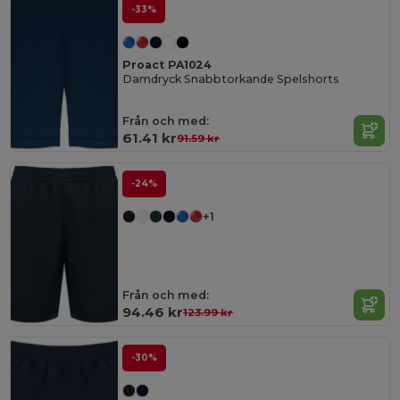
-33%
Proact PA1024
Damdryck Snabbtorkande Spelshorts
Från och med:
61.41 kr
91.59 kr
-24%
+1
Från och med:
94.46 kr
123.99 kr
-30%