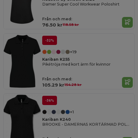
Damer Super Cool Workwear Poloshirt
Från och med:
76.50 kr
118.58 kr
-32%
+19
Kariban K255
Pikétröja med kort ärm för kvinnor
Från och med:
105.29 kr
154.28 kr
-36%
+1
Kariban K240
BROOKE - DAMERNAS KORTÄRMAD POLOSKJORTA