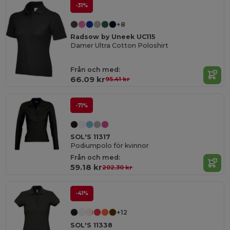
-31%
+8
Radsow by Uneek UC115
Damer Ultra Cotton Poloshirt
Från och med:
66.09 kr
95.41 kr
-71%
SOL'S 11317
Podiumpolo för kvinnor
Från och med:
59.18 kr
202.30 kr
-41%
+12
SOL'S 11338