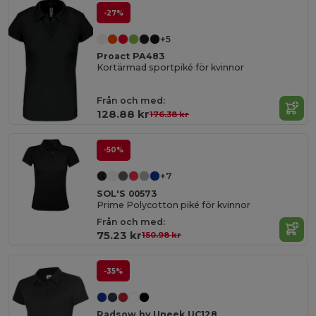
-27%
+5
Proact PA483
Kortärmad sportpiké för kvinnor
Från och med:
128.88 kr
176.38 kr
-50%
+7
SOL'S 00573
Prime Polycotton piké för kvinnor
Från och med:
75.23 kr
150.98 kr
-35%
Radsow by Uneek UC128