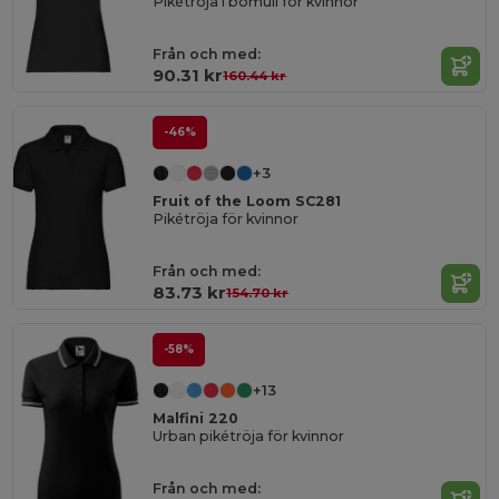
Pikétröja i bomull för kvinnor
Från och med:
90.31 kr
160.44 kr
-46%
+3
Fruit of the Loom SC281
Pikétröja för kvinnor
Från och med:
83.73 kr
154.70 kr
-58%
+13
Malfini 220
Urban pikétröja för kvinnor
Från och med: