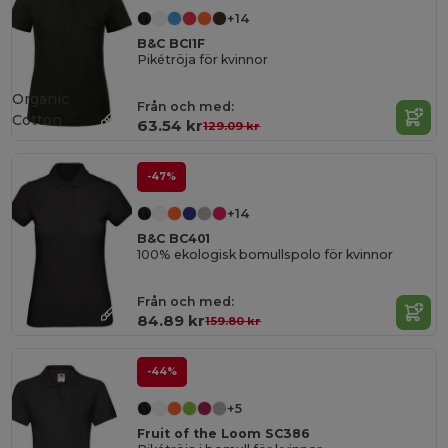
+14
B&C BCI1F
Pikétröja för kvinnor
Organic
Från och med:
Cotton
63.54 kr
129.09 kr
-47%
+14
B&C BC401
100% ekologisk bomullspolo för kvinnor
Från och med:
84.89 kr
159.80 kr
-44%
+5
Fruit of the Loom SC386