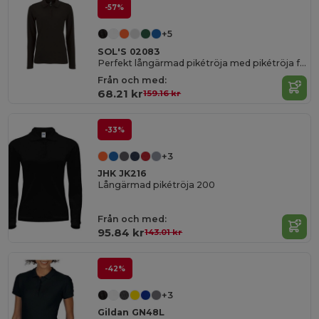
-57%
+5
SOL'S 02083
Perfekt långärmad pikétröja med pikétröja för kvinnor
Från och med:
68.21 kr
159.16 kr
-33%
+3
JHK JK216
Långärmad pikétröja 200
Från och med:
95.84 kr
143.01 kr
-42%
+3
Gildan GN48L