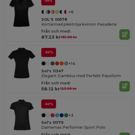
-55%
+6
SOL'S 00578
Kortärmad pikétröja kvinnor Pasadena
Från och med:
87.23 kr
181.90 kr
-60%
+14
Sol's 11347
Elegant Damblus med Perfekt Passform
Från och med:
58.12 kr
123.99 kr
-60%
+3
Sol's 01179
Damernas Performer Sport Polo
Från och med: