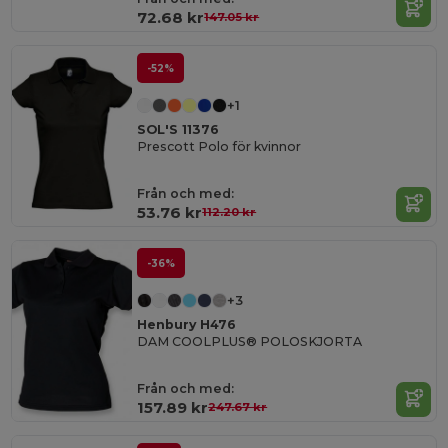
72.68 kr
147.05 kr
-52%
+1
SOL'S 11376
Prescott Polo för kvinnor
Från och med:
53.76 kr
112.20 kr
-36%
+3
Henbury H476
DAM COOLPLUS® POLOSKJORTA
Från och med:
157.89 kr
247.67 kr