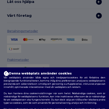
Låt oss hjälpa
Vårt företag
Betalningsmetoder
Fraktmetoder
Denna webbplats använder cookies
Vår webbplats använder både egna och tredjepartscookies för att förbättra den
övergripande funktionaliteten, komma ihåg dina preferenser, analysera webbplatsens
prestanda och säkerställa en smidig och personlig surfupplevelse, inklusive anpassat
innehåll, optimerade interaktioner med vår webbplats och reklam.
Du kan hantera dina cookieinställningar när som helst. Nödvändiga cookies, som är
Följ oss
nödvändiga för webbplatsens funktion, kan inte inaktiveras eftersom de är nödvändiga
för att webbplatsen ska fungera korrekt. Du kan dock välja att tillåta eller blockera andra
typer av cookies, som de som används för personalisering, analys och inriktning.