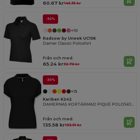
60.67 kr
145.35 kr
-30%
+10
Radsow by Uneek UC106
Damer Classic Poloshirt
Från och med:
65.24 kr
92.76 kr
-30%
+15
Kariban K242
DAMERNAS KORTÄRMAD PIQUÉ POLOSKJORTA
Från och med:
135.58 kr
193.91 kr