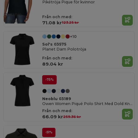
Pikétröja Pique för kvinnor
Organic
Från och med:
Cotton
71.08 kr
123.25 kr
+10
Sol's 03575
Planet Dam Polotröja
Från och med:
89.04 kr
-75%
Neoblu 03189
Owen Women Piqué Polo Shirt Med Dold Knappslå
Från och med:
66.09 kr
259.36 kr
-51%