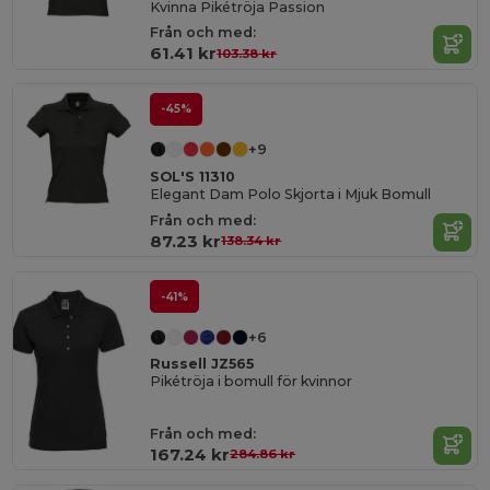
Kvinna Pikétröja Passion
Från och med:
61.41 kr
103.38 kr
-45%
+9
SOL'S 11310
Elegant Dam Polo Skjorta i Mjuk Bomull
Från och med:
87.23 kr
138.34 kr
-41%
+6
Russell JZ565
Pikétröja i bomull för kvinnor
Från och med:
167.24 kr
284.86 kr