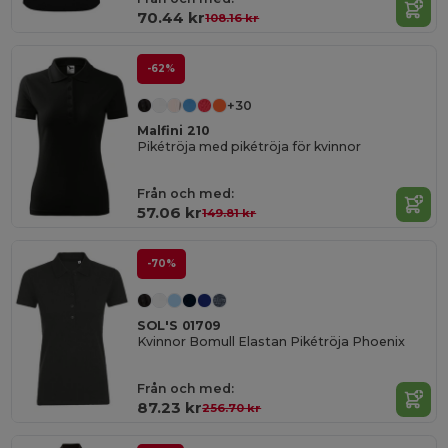
70.44 kr
108.16 kr
-62%
+30
Malfini 210
Pikétröja med pikétröja för kvinnor
Från och med:
57.06 kr
149.81 kr
-70%
SOL'S 01709
Kvinnor Bomull Elastan Pikétröja Phoenix
Från och med:
87.23 kr
256.70 kr