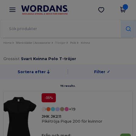
×
Wordans-app
Hämta app
Bättre priser i appen!
Home
Blank kläder | Accessoarer
T-tröjor
Polo
Kvinna
Grossist
Svart Kvinna Polo T-tröjor
Sortera efter
Filter
✓
75 results.
-35%
+19
JHK JK211
Pikétröja Pique 200 för kvinnor
Från och med: