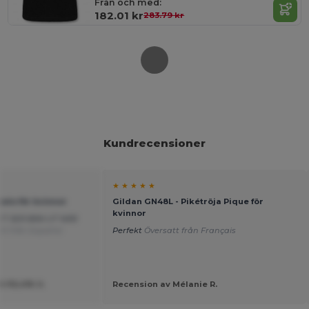
Från och med:
182.01 kr
283.79 kr
Kundrecensioner
★ ★ ★ ★ ★
polo för kvinnor
Gildan GN48L - Pikétröja Pique för
kvinnor
ET SER BRA UT NÄR
tt från Español
Perfekt
Översatt från Français
 FELIPE S.
Recension av Mélanie R.