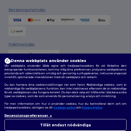
Betalningsmetoder
Fraktmetoder
Denna webbplats använder cookies
Vår webbplats använder både egna och tredjepartscookies för att förbättra den
övergripande funktionaliteten, komma ihåg dina preferenser, analysera webbplatsens
prestanda och säkerställa en smidig och personlig surfupplevelse, inklusive anpassat
innehåll, optimerade interaktioner med vår webbplats och reklam.
Du kan hantera dina cookieinställningar när som helst. Nödvändiga cookies, som är
Följ oss
nödvändiga för webbplatsens funktion, kan inte inaktiveras eftersom de är nödvändiga
för att webbplatsen ska fungera korrekt. Du kan dock välja att tillåta eller blockera andra
typer av cookies, som de som används för personalisering, analys och inriktning.
För mer information om hur vi använder cookies, hur du kontrollerar dem och om
tredjepartscookies, vänligen se vår
Cookies policy
och
Privacy Policy
.
2026. Alla rättigheter förbehållna
Recensionspreferenser
Allmänna Villkor
|
Anpassad policy
|
Integritetspolicy
|
Policy för cookies
|
Karta över webbplatsen
Tillåt endast nödvändiga