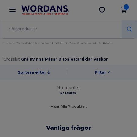
×
Wordans-app
Hämta app
Bättre priser i appen!
Home
Blank kläder | Accessoarer
Väskor
Påsar & toalettartiklar
Kvinna
Grossist
Grå Kvinna Påsar & toalettartiklar Väskor
Sortera efter
Filter
✓
No results.
No results.
Visar Alla Produkter.
Vanliga frågor