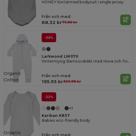
HONEY Kortärmad bodysuit i single jersey
Från och med:
68.32 kr
75.86 kr
-39%
Larkwood LW070
Vintermysig Barnsovdräkt med Huva och Ficka
Organic
Från och med:
Cotton
195.93 kr
320.98 kr
-22%
+1
Kariban K837
Babies eco-friendly body
Organic
Från och med: