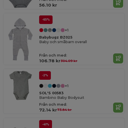
56.10 kr
-65%
+1
Babybugz BZ025
Baby och småbarn overall
Från och med:
106.78 kr
304.09 kr
-2%
+1
SOL'S 00583
Bambino Baby Bodysuit
Från och med:
72.14 kr
73.84 kr
-41%