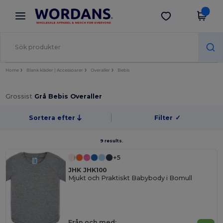
×
Wordans-app
Hämta app
Bättre priser i appen!
Home
Blank kläder | Accessoarer
Overaller
Bebis
Grossist
Grå Bebis Overaller
Sortera efter
Filter
✓
9 results.
+5
JHK JHK100
Mjukt och Praktiskt Babybody i Bomull
Från och med: