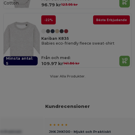
Cotton
96.79 kr
123.95 kr
-22%
Bästa Erbjudande
Kariban K835
Babies eco-friendly fleece sweat-shirt
Från och med:
Minsta antal:
109.97 kr
5
141.86 kr
Visar Alla Produkter.
Kundrecensioner
★ ★ ★ ★ ★
ch Praktiskt
JHK JHK100 - Mjukt och Praktiskt