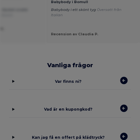
Babybody i Bomull
r. Mycket snabb
Babybody i ett skönt tyg
Översatt från
n Dutch
Italian
H.
Recension av Claudia P.
Vanliga frågor
Var finns ni?
Vad är en kupongkod?
Kan jag få en offert på klädtryck?