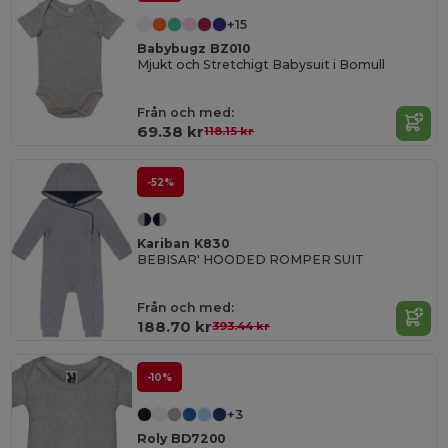
+15
Babybugz BZ010
Mjukt och Stretchigt Babysuit i Bomull
Från och med:
69.38 kr
118.15 kr
-52%
Kariban K830
BEBISAR' HOODED ROMPER SUIT
Från och med:
188.70 kr
393.44 kr
-10%
+3
Roly BD7200