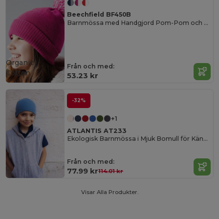
Beechfield BF450B
Barnmössa med Handgjord Pom-Pom och Broderimöjlighet
Organic
Från och med:
Cotton
53.23 kr
-32%
+1
ATLANTIS AT233
Ekologisk Barnmössa i Mjuk Bomull för Känslig Hud
Från och med:
77.99 kr
114.01 kr
Visar Alla Produkter.