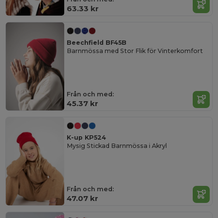
63.33 kr
Beechfield BF45B
Barnmössa med Stor Flik för Vinterkomfort
Från och med:
45.37 kr
K-up KP524
Mysig Stickad Barnmössa i Akryl
Från och med:
47.07 kr