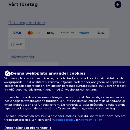
Vårt företag
Betalningsmetoder
Fraktmetoder
Denna webbplats använder cookies
Vår webbplats använder både egna och tredjepartscookies för att förbättra den
övergripande funktionaliteten, komma ihåg dina preferenser, analysera webbplatsens
prestanda och säkerställa en smidig och personlig surfupplevelse, inklusive anpassat
innehåll, optimerade interaktioner med vår webbplats och reklam.
Du kan hantera dina cookieinställningar när som helst. Nödvändiga cookies, som är
Följ oss
nödvändiga för webbplatsens funktion, kan inte inaktiveras eftersom de är nödvändiga
för att webbplatsen ska fungera korrekt. Du kan dock välja att tillåta eller blockera andra
typer av cookies, som de som används för personalisering, analys och inriktning.
För mer information om hur vi använder cookies, hur du kontrollerar dem och om
tredjepartscookies, vänligen se vår
Cookies policy
och
Privacy Policy
.
2026. Alla rättigheter förbehållna
Recensionspreferenser
Allmänna Villkor
|
Anpassad policy
|
Integritetspolicy
|
Policy för cookies
👋
Hej