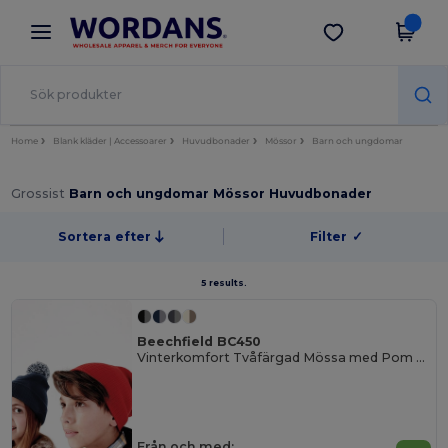
×
Wordans-app
Hämta app
Bättre priser i appen!
Home
Blank kläder | Accessoarer
Huvudbonader
Mössor
Barn och ungdomar
Grossist
Barn och ungdomar Mössor Huvudbonader
Sortera efter
Filter
✓
5 results.
Beechfield BC450
Vinterkomfort Tvåfärgad Mössa med Pom Pom
Från och med: