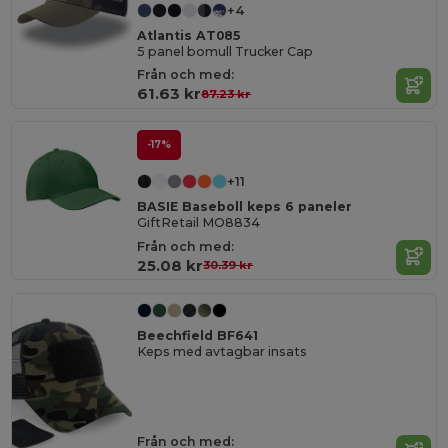
+4
Atlantis AT085
5 panel bomull Trucker Cap
Från och med:
61.63 kr
87.23 kr
-17%
+11
BASIE Baseboll keps 6 paneler
GiftRetail MO8834
Från och med:
25.08 kr
30.39 kr
Beechfield BF641
Keps med avtagbar insats
Från och med: