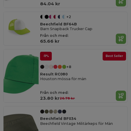
84.04 kr
+2
Beechfield BF64B
Barn Snapback Trucker Cap
Från och med:
65.66 kr
-11%
Best Seller
+8
Result RC080
Houston mössa för män
Från och med:
23.80 kr
26.78 kr
Beechfield BF034
Beechfield Vintage Militärkeps för Män