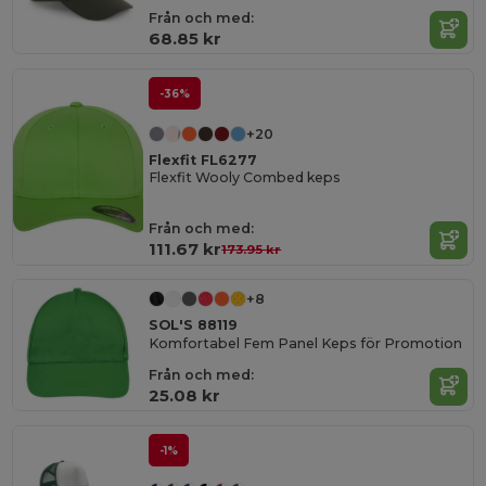
Från och med:
68.85 kr
-36%
+20
Flexfit FL6277
Flexfit Wooly Combed keps
Från och med:
111.67 kr
173.95 kr
+8
SOL'S 88119
Komfortabel Fem Panel Keps för Promotion
Från och med:
25.08 kr
-1%