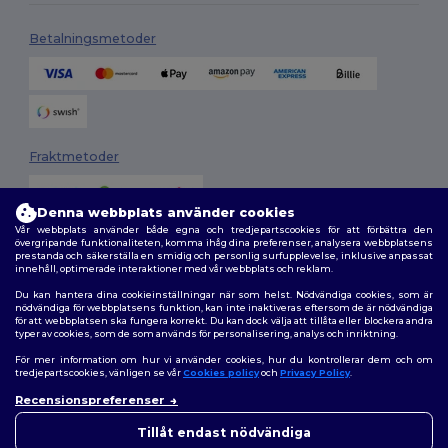
Betalningsmetoder
Fraktmetoder
Denna webbplats använder cookies
Vår webbplats använder både egna och tredjepartscookies för att förbättra den
övergripande funktionaliteten, komma ihåg dina preferenser, analysera webbplatsens
prestanda och säkerställa en smidig och personlig surfupplevelse, inklusive anpassat
innehåll, optimerade interaktioner med vår webbplats och reklam.
Du kan hantera dina cookieinställningar när som helst. Nödvändiga cookies, som är
Följ oss
nödvändiga för webbplatsens funktion, kan inte inaktiveras eftersom de är nödvändiga
för att webbplatsen ska fungera korrekt. Du kan dock välja att tillåta eller blockera andra
typer av cookies, som de som används för personalisering, analys och inriktning.
För mer information om hur vi använder cookies, hur du kontrollerar dem och om
tredjepartscookies, vänligen se vår
Cookies policy
och
Privacy Policy
.
2026. Alla rättigheter förbehållna
Recensionspreferenser
Allmänna Villkor
|
Anpassad policy
|
Integritetspolicy
|
Policy för cookies
|
Karta över webbplatsen
Tillåt endast nödvändiga