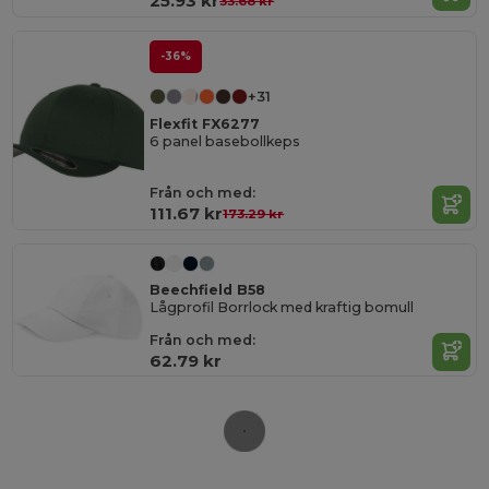
25.93 kr
33.68 kr
-36%
+31
Flexfit FX6277
6 panel basebollkeps
Från och med:
111.67 kr
173.29 kr
Beechfield B58
Lågprofil Borrlock med kraftig bomull
Från och med:
62.79 kr