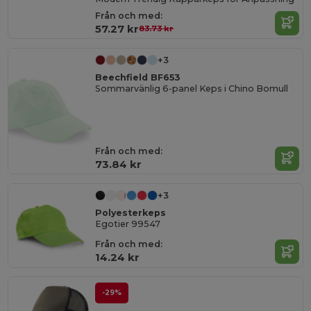
Från och med:
57.27 kr
83.73 kr
+3
Beechfield BF653
Sommarvänlig 6-panel Keps i Chino Bomull
Från och med:
73.84 kr
+3
Polyesterkeps
Egotier 99547
Från och med:
14.24 kr
-29%