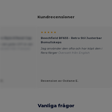
Kundrecensioner
★ ★ ★ ★ ★
ro-Style 6 Panel Cap
Beechfield BF655 - Retro Stil Justerbar
Bomullskeps
 det gäller DTF är det
versatt från Français
Jag använder den ofta och har köpt den i
flera färger
Översatt från English
H.
Recension av Océane E.
Vanliga frågor