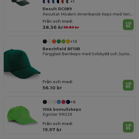
+1
Result RC089
Resultat Modern Amerikansk Keps med Ventilation
Från och med:
38.36 kr
38.89 kr
+13
Beechfield BF10B
Färgglad Barnkeps med Solskydd och Justerbar Passform
Från och med:
56.10 kr
+6
100& bomullskeps
Egotier 99029
Från och med:
19.97 kr