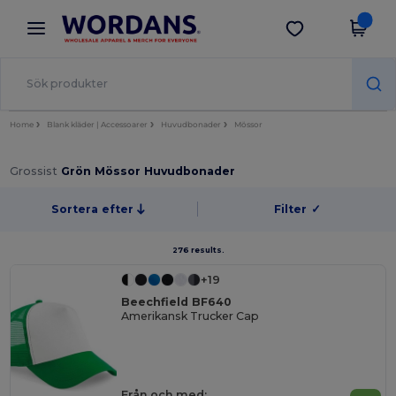
×
Wordans-app
Hämta app
Bättre priser i appen!
Home
Blank kläder | Accessoarer
Huvudbonader
Mössor
Grossist
Grön Mössor Huvudbonader
Sortera efter
Filter
✓
276 results.
+19
Beechfield BF640
Amerikansk Trucker Cap
Från och med: