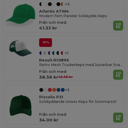
+3
Atlantis AT004
Modern Fem Paneler Solskydds Keps
Från och med:
41.33 kr
-10%
+1
Result RC089X
Retro Mesh Truckerkeps med Justerbar Snapback
Från och med:
38.36 kr
42.56 kr
+2
Piccolio P31
Solskyddande Unisex Keps för Sommarstil
Från och med:
34.00 kr