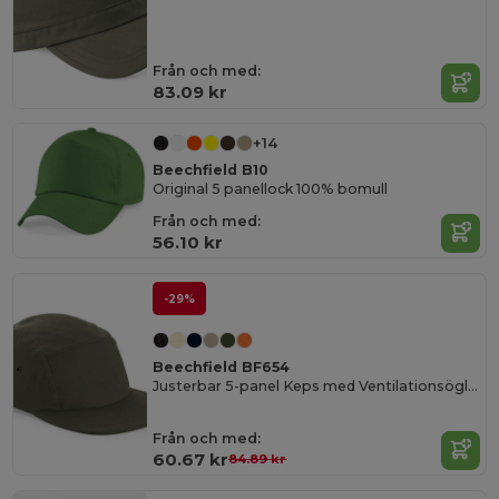
Från och med:
83.09 kr
+14
Beechfield B10
Original 5 panellock 100% bomull
Från och med:
56.10 kr
-29%
Beechfield BF654
Justerbar 5-panel Keps med Ventilationsöglor
Från och med:
60.67 kr
84.89 kr