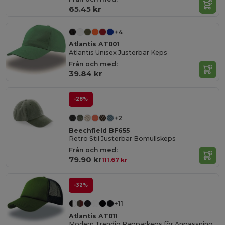
65.45 kr
+4
Atlantis AT001
Atlantis Unisex Justerbar Keps
Från och med:
39.84 kr
-28%
+2
Beechfield BF655
Retro Stil Justerbar Bomullskeps
Från och med:
79.90 kr
111.67 kr
-32%
+11
Atlantis AT011
Modern Trendig Rapparkeps för Anpassning