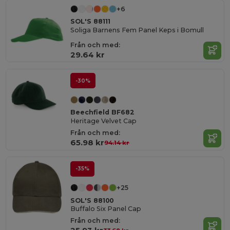
+6
SOL'S 88111
Soliga Barnens Fem Panel Keps i Bomull
Från och med:
29.64 kr
-30%
Beechfield BF682
Heritage Velvet Cap
Från och med:
65.98 kr
94.14 kr
-35%
+25
SOL'S 88100
Buffalo Six Panel Cap
Från och med: