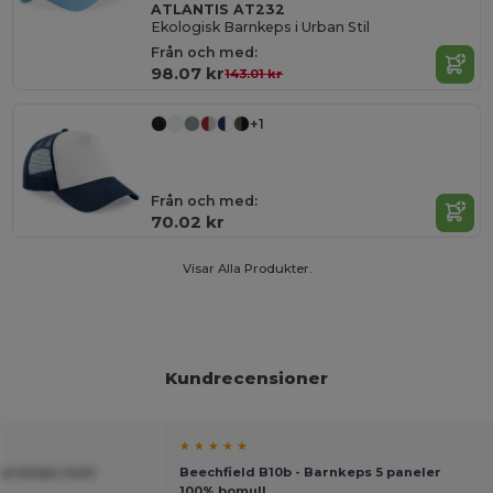
ATLANTIS AT232
Ekologisk Barnkeps i Urban Stil
Från och med:
98.07 kr
143.01 kr
+1
Från och med:
70.02 kr
Visar Alla Produkter.
Kundrecensioner
★ ★ ★ ★ ★
i Barnkeps med
Beechfield B10b - Barnkeps 5 paneler
100% bomull