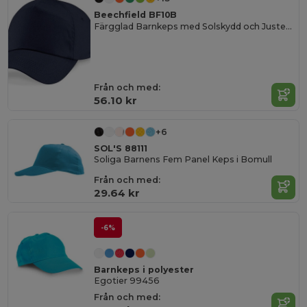
Beechfield BF10B
Färgglad Barnkeps med Solskydd och Justerbar Passform
Från och med:
56.10 kr
+6
SOL'S 88111
Soliga Barnens Fem Panel Keps i Bomull
Från och med:
29.64 kr
-6%
Barnkeps i polyester
Egotier 99456
Från och med: