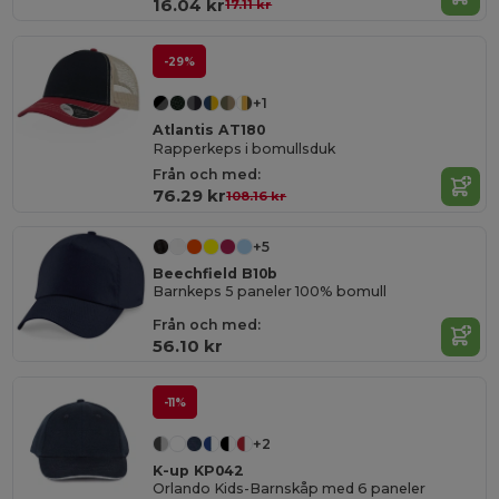
16.04 kr
17.11 kr
-29%
+1
Atlantis AT180
Rapperkeps i bomullsduk
Från och med:
76.29 kr
108.16 kr
+5
Beechfield B10b
Barnkeps 5 paneler 100% bomull
Från och med:
56.10 kr
-11%
+2
K-up KP042
Orlando Kids-Barnskåp med 6 paneler