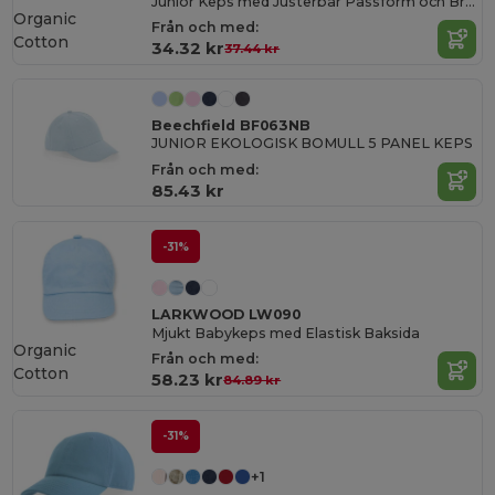
Junior Keps med Justerbar Passform och Broderimöjlighet
Organic
Från och med:
Cotton
34.32 kr
37.44 kr
Beechfield BF063NB
JUNIOR EKOLOGISK BOMULL 5 PANEL KEPS
Från och med:
85.43 kr
-31%
LARKWOOD LW090
Mjukt Babykeps med Elastisk Baksida
Organic
Från och med:
Cotton
58.23 kr
84.89 kr
-31%
+1