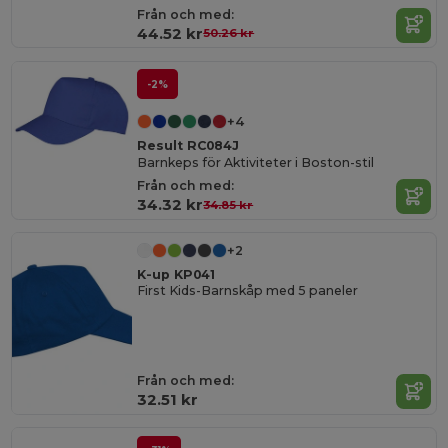
Från och med:
44.52 kr
50.26 kr
-2%
+4
Result RC084J
Barnkeps för Aktiviteter i Boston-stil
Från och med:
34.32 kr
34.85 kr
+2
K-up KP041
First Kids-Barnskåp med 5 paneler
Från och med:
32.51 kr