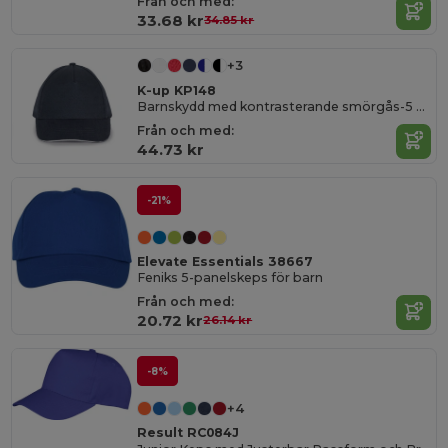
Från och med:
33.68 kr
34.85 kr
+3
K-up KP148
Barnskydd med kontrasterande smörgås-5 paneler
Från och med:
44.73 kr
-21%
Elevate Essentials 38667
Feniks 5-panelskeps för barn
Från och med:
20.72 kr
26.14 kr
-8%
+4
Result RC084J