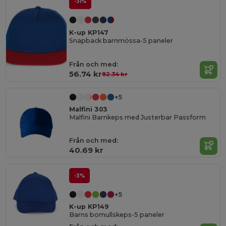
-31%
K-up KP147
Snapback barnmössa-5 paneler
Från och med:
56.74 kr
82.34 kr
+5
Malfini 303
Malfini Barnkeps med Justerbar Passform
Från och med:
40.69 kr
-3%
+5
K-up KP149
Barns bomullskeps-5 paneler