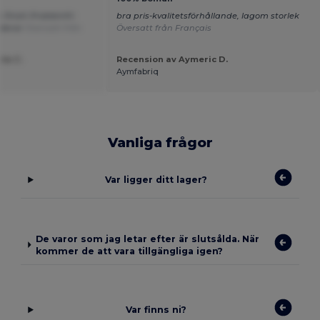
h finish Problemfri
bra pris-kvalitetsförhållande, lagom storlek
nderar
Översatt från
Översatt från Français
éa C.
Recension av Aymeric D.
Aymfabriq
Vanliga frågor
Var ligger ditt lager?
De varor som jag letar efter är slutsålda. När
kommer de att vara tillgängliga igen?
Var finns ni?