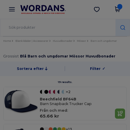
×
Wordans-app
Hämta app
Bättre priser i appen!
Home
Blank kläder | Accessoarer
Huvudbonader
Mössor
Barn och ungdomar
Grossist
Blå Barn och ungdomar Mössor Huvudbonader
Sortera efter
Filter
✓
19 results.
+2
Beechfield BF64B
Barn Snapback Trucker Cap
Från och med:
65.66 kr
+13