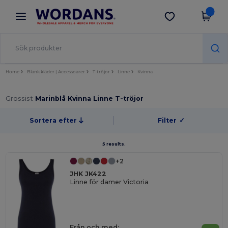
×
Wordans-app
Hämta app
Bättre priser i appen!
Home
Blank kläder | Accessoarer
T-tröjor
Linne
Kvinna
Grossist
Marinblå Kvinna Linne T-tröjor
Sortera efter
Filter
✓
5 results.
+2
JHK JK422
Linne för damer Victoria
Från och med: