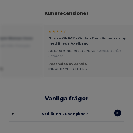
Kundrecensioner
★ ★ ★ ★ ☆
style Woman linne
Gildan GN642 - Gildan Dam Sommartopp
med Breda Axelband
att från Français
De är bra, det är ett bra val
Översatt från
Español
Recension av Jordi S.
B.
INDUSTRIAL FIGHTERS
Vanliga frågor
Vad är en kupongkod?