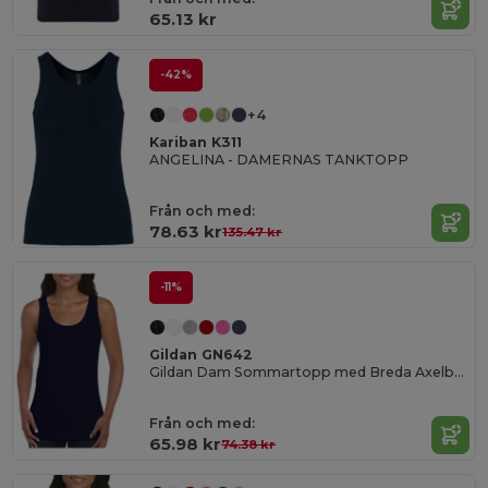
65.13 kr
-42%
+4
Kariban K311
ANGELINA - DAMERNAS TANKTOPP
Från och med:
78.63 kr
135.47 kr
-11%
Gildan GN642
Gildan Dam Sommartopp med Breda Axelband
Från och med:
65.98 kr
74.38 kr