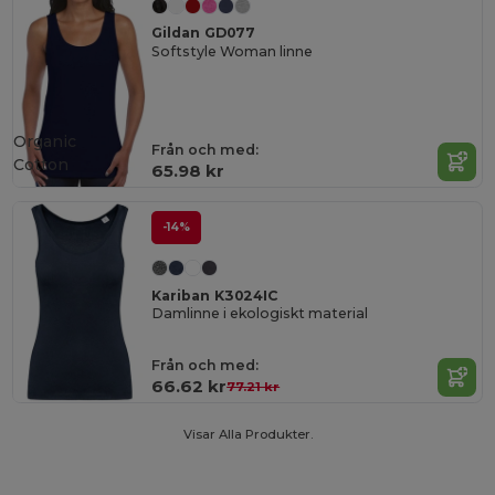
Gildan GD077
Softstyle Woman linne
Organic
Från och med:
Cotton
65.98 kr
-14%
Kariban K3024IC
Damlinne i ekologiskt material
Från och med:
66.62 kr
77.21 kr
Visar Alla Produkter.