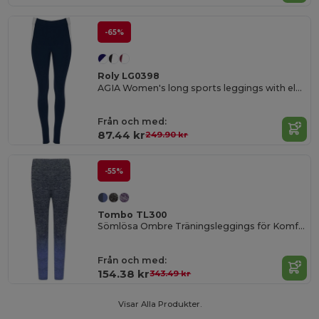
-65%
Roly LG0398
AGIA Women's long sports leggings with elastic waistband and contrasting side stripes
Från och med:
87.44 kr
249.90 kr
-55%
Tombo TL300
Sömlösa Ombre Träningsleggings för Komfort
Från och med:
154.38 kr
343.49 kr
Visar Alla Produkter.