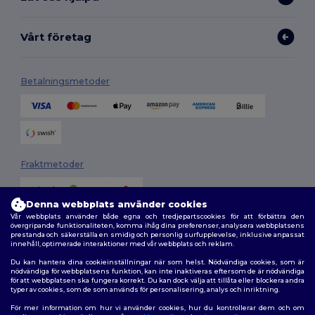
Vårt företag
Betalningsmetoder
Fraktmetoder
Denna webbplats använder cookies
Vår webbplats använder både egna och tredjepartscookies för att förbättra den
övergripande funktionaliteten, komma ihåg dina preferenser, analysera webbplatsens
prestanda och säkerställa en smidig och personlig surfupplevelse, inklusive anpassat
innehåll, optimerade interaktioner med vår webbplats och reklam.
Du kan hantera dina cookieinställningar när som helst. Nödvändiga cookies, som är
Följ oss
nödvändiga för webbplatsens funktion, kan inte inaktiveras eftersom de är nödvändiga
för att webbplatsen ska fungera korrekt. Du kan dock välja att tillåta eller blockera andra
typer av cookies, som de som används för personalisering, analys och inriktning.
För mer information om hur vi använder cookies, hur du kontrollerar dem och om