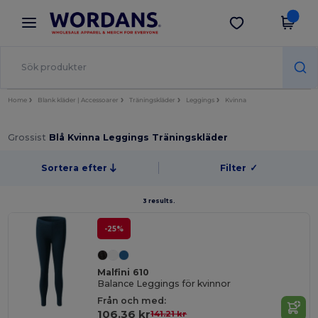
×
Wordans-app
Hämta app
Bättre priser i appen!
Home
Blank kläder | Accessoarer
Träningskläder
Leggings
Kvinna
Grossist
Blå Kvinna Leggings Träningskläder
Sortera efter
Filter
✓
3 results.
-25%
Malfini 610
Balance Leggings för kvinnor
Från och med:
106.36 kr
141.21 kr