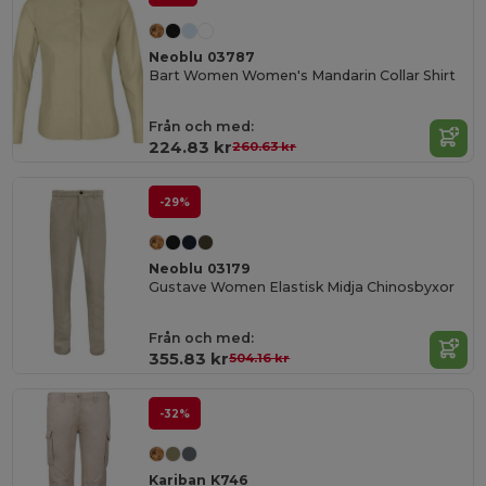
Neoblu 03787
Bart Women Women's Mandarin Collar Shirt
Från och med:
224.83 kr
260.63 kr
-29%
Neoblu 03179
Gustave Women Elastisk Midja Chinosbyxor
Från och med:
355.83 kr
504.16 kr
-32%
Kariban K746