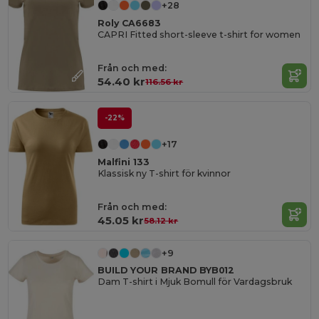
+28
Roly CA6683
CAPRI Fitted short-sleeve t-shirt for women
Från och med:
54.40 kr
116.56 kr
-22%
+17
Malfini 133
Klassisk ny T-shirt för kvinnor
Från och med:
45.05 kr
58.12 kr
+9
BUILD YOUR BRAND BYB012
Dam T-shirt i Mjuk Bomull för Vardagsbruk