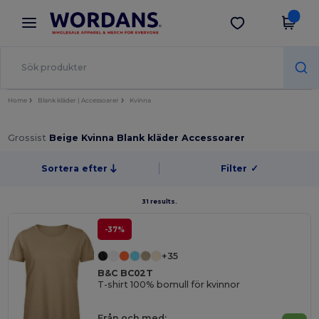
×
Wordans-app
Hämta app
Bättre priser i appen!
Home
Blank kläder | Accessoarer
Kvinna
Grossist
Beige Kvinna Blank kläder Accessoarer
Sortera efter
Filter
✓
31 results.
-37%
+35
B&C BC02T
T-shirt 100% bomull för kvinnor
Från och med: