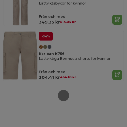
Lättviktsbyxor för kvinnor
Från och med:
349.35 kr
514.04 kr
-34%
Kariban K756
Lättviktiga Bermuda-shorts för kvinnor
Från och med:
304.41 kr
464.10 kr