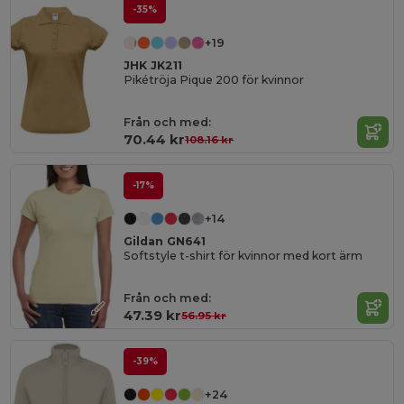
-35%
+19
JHK JK211
Pikétröja Pique 200 för kvinnor
Från och med:
70.44 kr
108.16 kr
-17%
+14
Gildan GN641
Softstyle t-shirt för kvinnor med kort ärm
Från och med:
47.39 kr
56.95 kr
-39%
+24