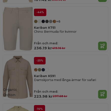
-44%
+6
Kariban K751
Chino Bermuda för kvinnor
Från och med:
236.19 kr
419.16 kr
-25%
Kariban K591
Damskjorta med långa ärmar för safari
Organic
Från och med:
Cotton
223.98 kr
297.68 kr
-14%