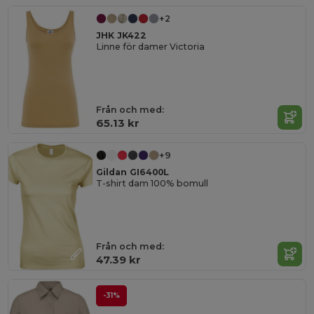
+2
JHK JK422
Linne för damer Victoria
Från och med:
65.13 kr
+9
Gildan GI6400L
T-shirt dam 100% bomull
Från och med:
47.39 kr
-31%