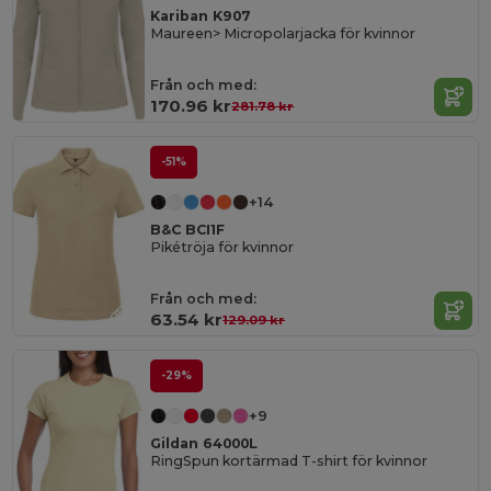
Kariban K907
Maureen> Micropolarjacka för kvinnor
Från och med:
170.96 kr
281.78 kr
-51%
+14
B&C BCI1F
Pikétröja för kvinnor
Från och med:
63.54 kr
129.09 kr
-29%
+9
Gildan 64000L
RingSpun kortärmad T-shirt för kvinnor