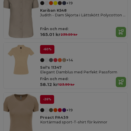
+19
Kariban K548
Judith - Dam Skjorta i Lättskött Polycotton Poplin
Från och med:
165.01 kr
239.59 kr
-60%
+14
Sol's 11347
Elegant Damblus med Perfekt Passform
Från och med:
58.12 kr
123.99 kr
-26%
+19
Proact PA439
Kortärmad sport-T-shirt för kvinnor