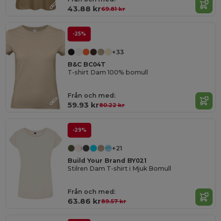
43.88 kr
69.81 kr
-25%
+33
B&C BC04T
T-shirt Dam 100% bomull
Från och med:
59.93 kr
80.22 kr
-29%
+21
Build Your Brand BY021
Stilren Dam T-shirt i Mjuk Bomull
Från och med:
63.86 kr
89.57 kr