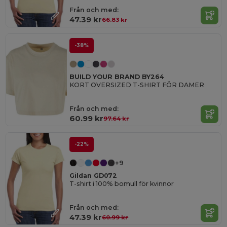
Från och med:
47.39 kr
66.83 kr
-38%
BUILD YOUR BRAND BY264
KORT OVERSIZED T-SHIRT FÖR DAMER
Från och med:
60.99 kr
97.64 kr
-22%
+9
Gildan GD072
T-shirt i 100% bomull för kvinnor
Från och med:
47.39 kr
60.99 kr