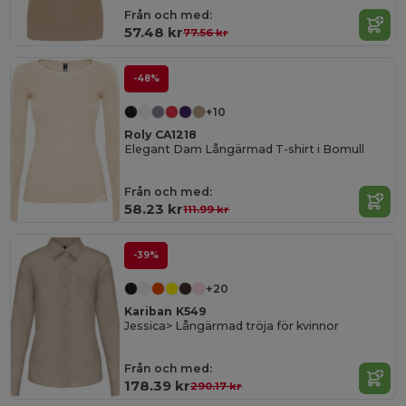
Från och med:
57.48 kr
77.56 kr
-48%
+10
Roly CA1218
Elegant Dam Långärmad T-shirt i Bomull
Från och med:
58.23 kr
111.99 kr
-39%
+20
Kariban K549
Jessica> Långärmad tröja för kvinnor
Från och med:
178.39 kr
290.17 kr