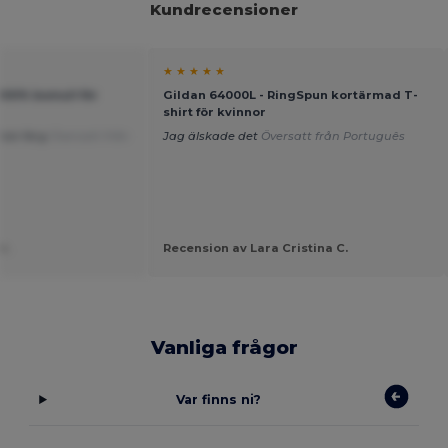
Kundrecensioner
★ ★ ★ ★ ★
100% bomull för
Gildan 64000L - RingSpun kortärmad T-
shirt för kvinnor
tisk färg
Översatt från
Jag älskade det
Översatt från Português
r.
Recension av Lara Cristina C.
Vanliga frågor
Var finns ni?