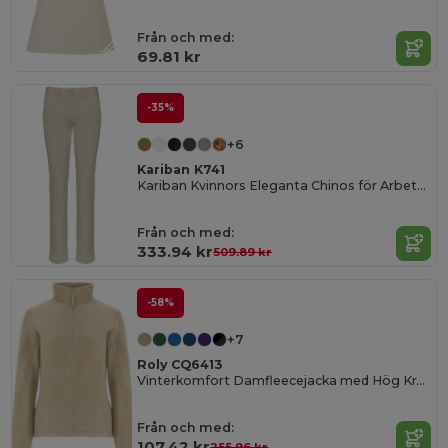
Från och med:
69.81 kr
-35%
+6
Kariban K741
Kariban Kvinnors Eleganta Chinos för Arbete och Fest
Från och med:
333.94 kr
509.89 kr
-58%
+7
Roly CQ6413
Vinterkomfort Damfleecejacka med Hög Krage
Från och med:
107.42 kr
255.96 kr