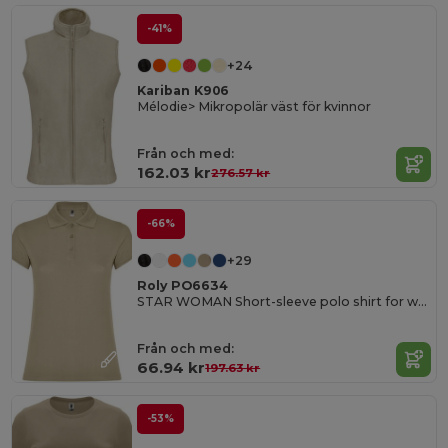
-41%
+24
Kariban K906
Mélodie> Mikropolär väst för kvinnor
Från och med:
162.03 kr
276.57 kr
-66%
+29
Roly PO6634
STAR WOMAN Short-sleeve polo shirt for women
Från och med:
66.94 kr
197.63 kr
-53%