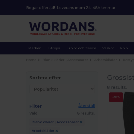
Begär offert
|
Leverans inom 24-48h timmar
Märken
T-tröjor
Tröjor och fleece
Väskor
Polo
Home
Blank kläder | Accessoarer
Arbetskläder
Kosty
Grossis
Sortera efter
8 results.
-28%
Filter
Återställ
Vald
8 results.
Blank kläder | Accessoarer
Arbetskläder