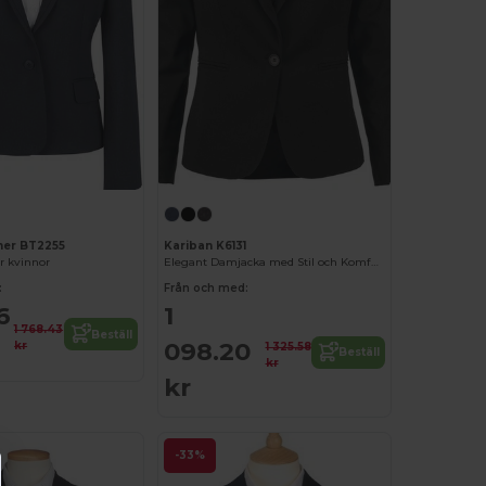
ner BT2255
Kariban K6131
r kvinnor
Elegant Damjacka med Stil och Komfort
:
Från och med:
6
1
1 768.43
Beställ
098.20
kr
1 325.58
Beställ
kr
kr
-33%