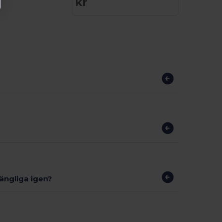
kr
gängliga igen?