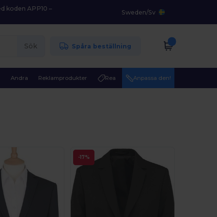
med koden APP10 –
Sweden
/
Sv
Sök
Spåra beställning
r
Andra
Reklamprodukter
Rea
Anpassa den!
-17%