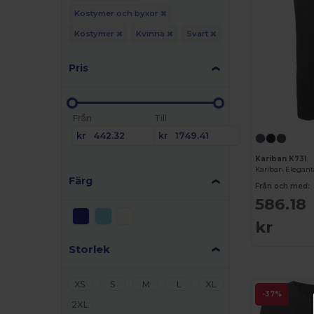
Kostymer och byxor
Kostymer
Kvinna
Svart
Pris
Från
Till
kr
kr
Kariban K731
Färg
Från och med:
586.18
kr
Storlek
XS
S
M
L
XL
-37%
2XL