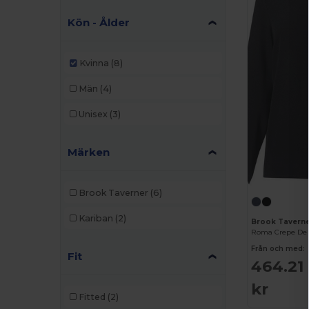
Kön - Ålder
Kvinna
(8)
Män
(4)
Unisex
(3)
Märken
Brook Taverner
(6)
Kariban
(2)
Brook Tavern
Roma Crepe De 
Från och med:
Fit
464.21
kr
Fitted
(2)