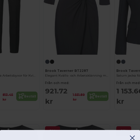
Brook Taverner BT2287
Brook Taver
Kariban Eleganta Arbetsbyxor för Kvinnor
Elegant Kvälls- och Arbetsklänning med Justerbar Midja
Saturn jacka fö
Från och med:
Från och med
921.72
1 153.6
813.45
1 551.89
Beställ
Beställ
kr
kr
kr
kr
-39%
-37%