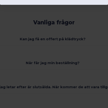
Vanliga frågor
Kan jag få en offert på klädtryck?
När får jag min beställning?
ag letar efter är slutsålda. När kommer de att vara till