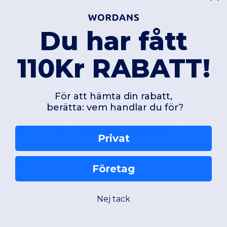
Du har fått
110Kr RABATT!
För att hämta din rabatt,
berätta: vem handlar du för?
Privat
er BT2279
Brook Taverner BT2280
Brook Taver
Företag
Chine blus
Blus från Verona Crepe De Chine
Elegant Damjac
Från och med:
Från och med
442.32
1 366.
Nej tack
740.35
722.50
Beställ
Beställ
kr
kr
kr
kr