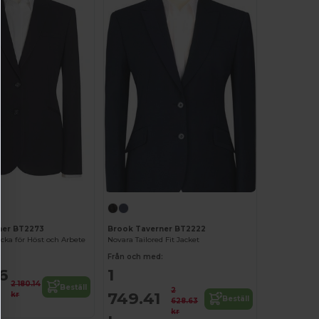
ner BT2273
Brook Taverner BT2222
ka för Höst och Arbete
Novara Tailored Fit Jacket
:
Från och med:
16
1
2 180.14
Beställ
2
749.41
kr
Beställ
628.63
kr