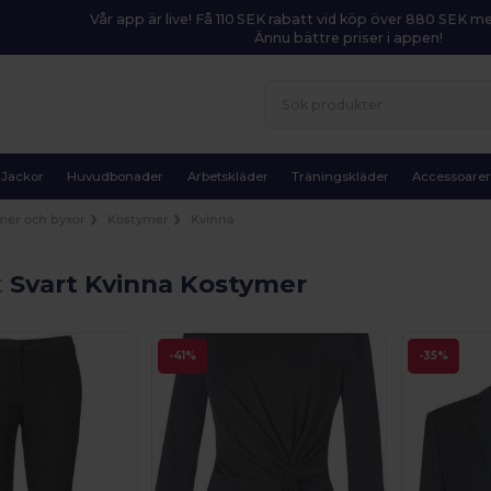
Vår app är live! Få 110 SEK rabatt vid köp över 880 SEK 
Ännu bättre priser i appen!
Jackor
Huvudbonader
Arbetskläder
Träningskläder
Accessoare
mer och byxor
Kostymer
Kvinna
t
Svart Kvinna Kostymer
-41%
-35%