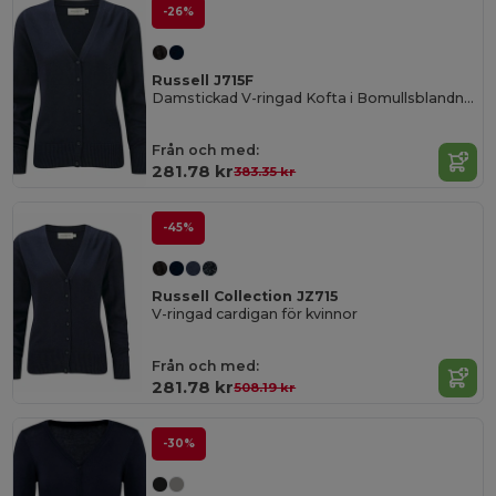
-26%
Russell J715F
Damstickad V-ringad Kofta i Bomullsblandning
Från och med:
281.78 kr
383.35 kr
-45%
Russell Collection JZ715
V-ringad cardigan för kvinnor
Från och med:
281.78 kr
508.19 kr
-30%