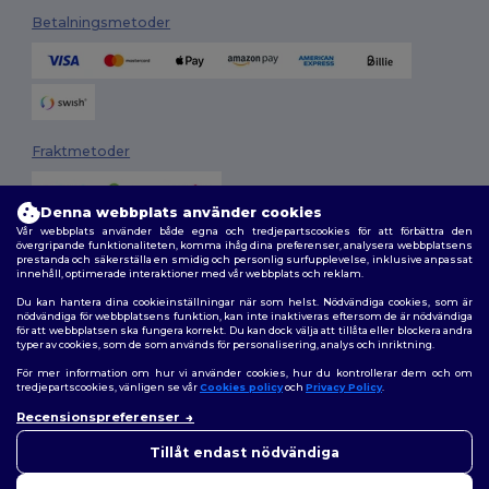
Betalningsmetoder
Fraktmetoder
Denna webbplats använder cookies
Vår webbplats använder både egna och tredjepartscookies för att förbättra den
övergripande funktionaliteten, komma ihåg dina preferenser, analysera webbplatsens
prestanda och säkerställa en smidig och personlig surfupplevelse, inklusive anpassat
innehåll, optimerade interaktioner med vår webbplats och reklam.
Du kan hantera dina cookieinställningar när som helst. Nödvändiga cookies, som är
Följ oss
nödvändiga för webbplatsens funktion, kan inte inaktiveras eftersom de är nödvändiga
för att webbplatsen ska fungera korrekt. Du kan dock välja att tillåta eller blockera andra
typer av cookies, som de som används för personalisering, analys och inriktning.
För mer information om hur vi använder cookies, hur du kontrollerar dem och om
tredjepartscookies, vänligen se vår
Cookies policy
och
Privacy Policy
.
2026. Alla rättigheter förbehållna
Recensionspreferenser
Allmänna Villkor
|
Anpassad policy
|
Integritetspolicy
|
Policy för cookies
|
Karta över webbplatsen
Tillåt endast nödvändiga