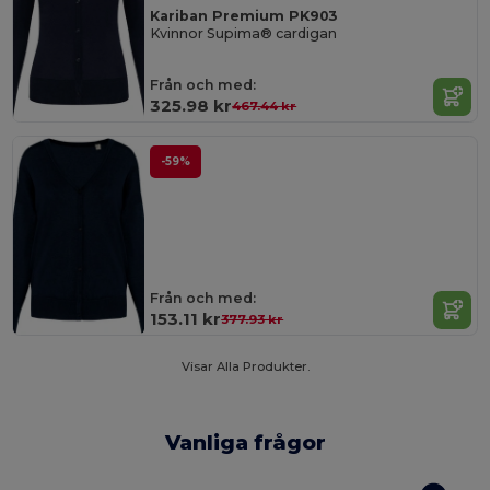
Kariban Premium PK903
Kvinnor Supima® cardigan
Från och med:
325.98 kr
467.44 kr
-59%
Från och med:
153.11 kr
377.93 kr
Visar Alla Produkter.
Vanliga frågor