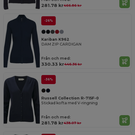
281.78 kr
466.86 kr
-26%
Kariban K962
DAM ZIP CARDIGAN
Från och med:
330.33 kr
446.36 kr
-36%
Russell Collection R-715F-0
Stickad kofta med V-ringning
Från och med:
281.78 kr
438.07 kr