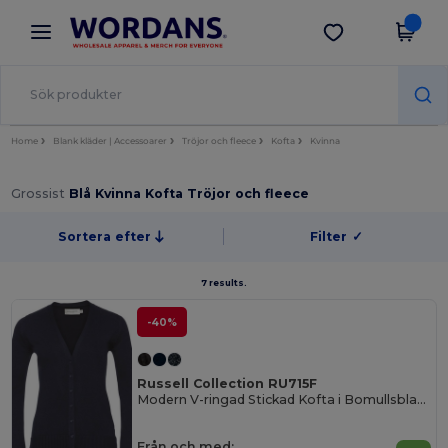
×
Wordans-app
Hämta app
Bättre priser i appen!
Home
Blank kläder | Accessoarer
Tröjor och fleece
Kofta
Kvinna
Grossist
Blå Kvinna Kofta Tröjor och fleece
Sortera efter
Filter
✓
7 results.
-40%
Russell Collection RU715F
Modern V-ringad Stickad Kofta i Bomullsblandning
Från och med: