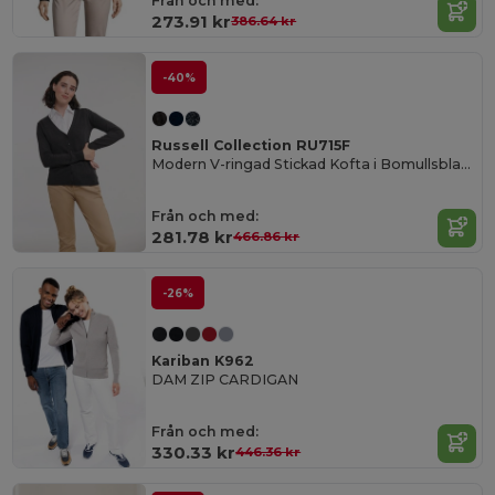
Från och med:
273.91 kr
386.64 kr
-40%
Russell Collection RU715F
Modern V-ringad Stickad Kofta i Bomullsblandning
Från och med:
281.78 kr
466.86 kr
-26%
Kariban K962
DAM ZIP CARDIGAN
Från och med:
330.33 kr
446.36 kr