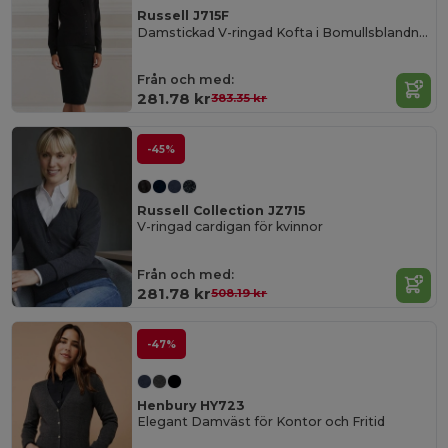
Russell J715F
Damstickad V-ringad Kofta i Bomullsblandning
Från och med:
281.78 kr
383.35 kr
-45%
Russell Collection JZ715
V-ringad cardigan för kvinnor
Från och med:
281.78 kr
508.19 kr
-47%
Henbury HY723
Elegant Damväst för Kontor och Fritid