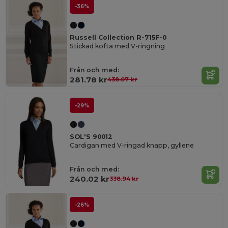
-36%
Russell Collection R-715F-0
Stickad kofta med V-ringning
Från och med:
281.78 kr
438.07 kr
-29%
SOL'S 90012
Cardigan med V-ringad knapp, gyllene
Från och med:
240.02 kr
338.94 kr
-26%