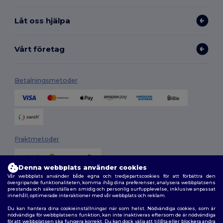
Låt oss hjälpa
Vårt företag
Betalningsmetoder
Fraktmetoder
Denna webbplats använder cookies
Vår webbplats använder både egna och tredjepartscookies för att förbättra den
övergripande funktionaliteten, komma ihåg dina preferenser, analysera webbplatsens
prestanda och säkerställa en smidig och personlig surfupplevelse, inklusive anpassat
innehåll, optimerade interaktioner med vår webbplats och reklam.
Du kan hantera dina cookieinställningar när som helst. Nödvändiga cookies, som är
Följ oss
nödvändiga för webbplatsens funktion, kan inte inaktiveras eftersom de är nödvändiga
för att webbplatsen ska fungera korrekt. Du kan dock välja att tillåta eller blockera andra