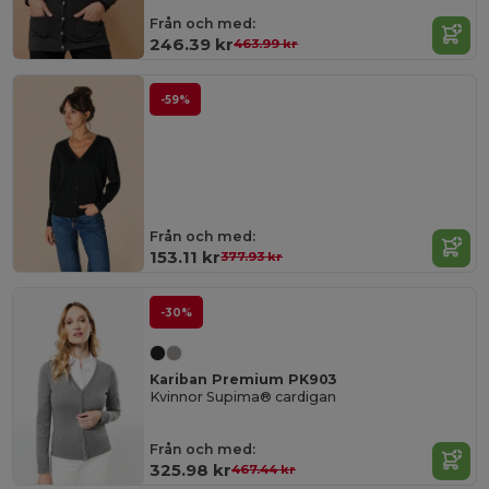
Från och med:
246.39 kr
463.99 kr
-59%
Från och med:
153.11 kr
377.93 kr
-30%
Kariban Premium PK903
Kvinnor Supima® cardigan
Från och med:
325.98 kr
467.44 kr