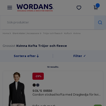
×
Wordans-app
Hämta app
Bättre priser i appen!
Home
Blank kläder | Accessoarer
Tröjor och fleece
Kofta
Kvinna
Grossist
Kvinna Kofta Tröjor och fleece
Sortera efter
Filter
✓
10 results.
-29%
SOL'S 00550
Gordon stickad kofta med Dragkedja för kvinnor