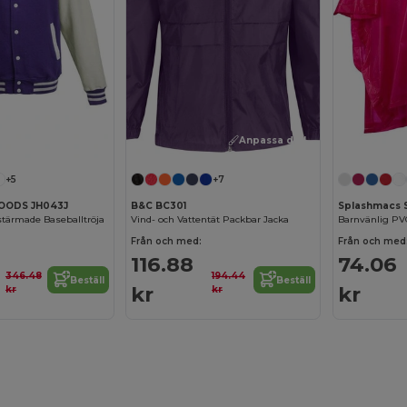
Anpassa det!
+5
+7
OODS JH043J
B&C BC301
Splashmacs 
tärmade Baseballtröja
Vind- och Vattentät Packbar Jacka
Från och med:
Från och med
116.88
74.06
346.48
194.44
Beställ
Beställ
kr
kr
kr
kr