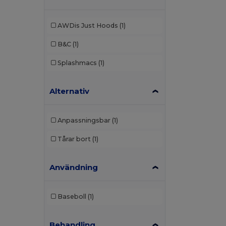
AWDis Just Hoods
(1)
B&C
(1)
Splashmacs
(1)
Alternativ
Anpassningsbar
(1)
Tårar bort
(1)
Användning
Baseboll
(1)
Behandling