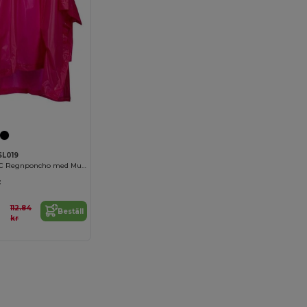
SL019
Barnvänlig PVC Regnponcho med Multifunktion
:
112.84
Beställ
kr