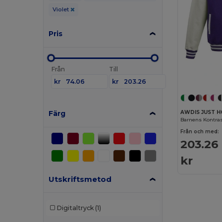
Violet
Pris
Från
Till
kr
kr
Färg
AWDIS JUST H
Barnens Kontras
Från och med:
203.26
kr
Utskriftsmetod
Digitaltryck
(1)