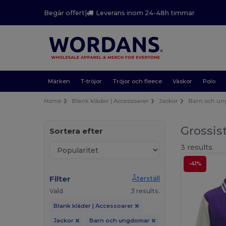
Begär offert
|
Leverans inom 24-48h timmar
Märken
T-tröjor
Tröjor och fleece
Väskor
Polo
Home
Blank kläder | Accessoarer
Jackor
Barn och u
Grossis
Sortera efter
3 results.
-41%
Filter
Återställ
Vald
3 results.
Blank kläder | Accessoarer
Jackor
Barn och ungdomar