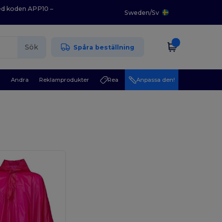
med koden APP10 –
Sweden
/
Sv
Sök
Spåra beställning
r
Andra
Reklamprodukter
Rea
Anpassa den!