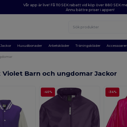
Vår app är live! Få 110 SEK rabatt vid köp över 880 SEK 
Ännu bättre priser i appen!
Jackor
Huvudbonader
Arbetskläder
Träningskläder
Accessoare
ngdomar
t
Violet Barn och ungdomar Jackor
-40%
-34%