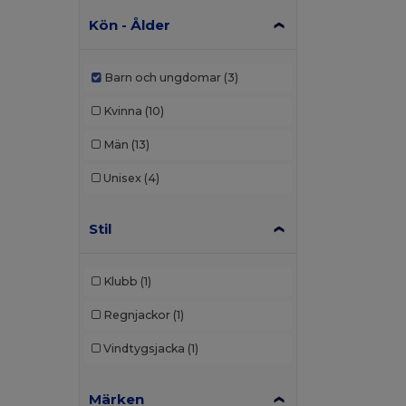
Kön - Ålder
Barn och ungdomar
(3)
Kvinna
(10)
Män
(13)
Unisex
(4)
Stil
Klubb
(1)
Regnjackor
(1)
Vindtygsjacka
(1)
Märken