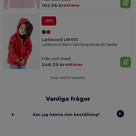
162.56 kr
271.15 kr
-39%
Larkwood LW035
Larkwood Barn Vattenavvisande Jacka
Från och med:
246.39 kr
403.54 kr
Visar Alla Produkter.
Vanliga frågor
Kan jag hämta min beställning?