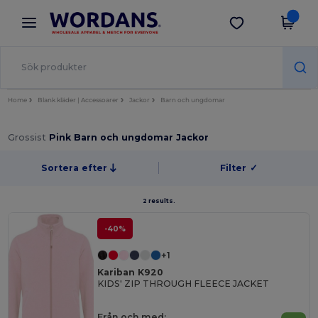
×
Wordans-app
Hämta app
Bättre priser i appen!
Home
Blank kläder | Accessoarer
Jackor
Barn och ungdomar
Grossist
Pink Barn och ungdomar Jackor
Sortera efter
Filter
✓
2 results.
-40%
+1
Kariban K920
KIDS' ZIP THROUGH FLEECE JACKET
Från och med: