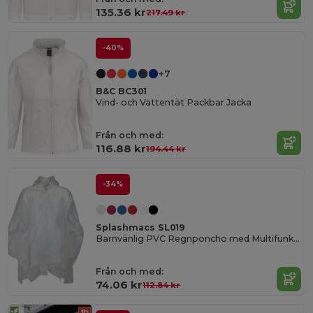
135.36 kr
217.49 kr
-40%
+7
B&C BC301
Vind- och Vattentät Packbar Jacka
Från och med:
116.88 kr
194.44 kr
-34%
Splashmacs SL019
Barnvänlig PVC Regnponcho med Multifunktion
Från och med:
74.06 kr
112.84 kr