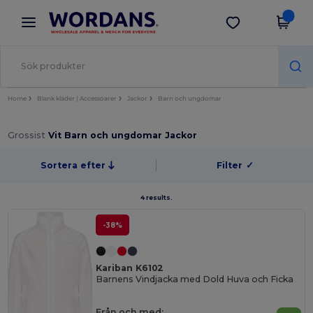
×
Wordans-app
Hämta app
Bättre priser i appen!
Home
Blank kläder | Accessoarer
Jackor
Barn och ungdomar
Grossist
Vit Barn och ungdomar Jackor
Sortera efter
Filter
✓
4 results.
-38%
Kariban K6102
Barnens Vindjacka med Dold Huva och Ficka
Från och med: