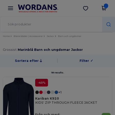
×
Wordans-app
Hämta app
Bättre priser i appen!
Home
Blank kläder | Accessoarer
Jackor
Barn och ungdomar
Grossist
Marinblå Barn och ungdomar Jackor
Sortera efter
Filter
✓
18 results.
-40%
+1
Kariban K920
KIDS' ZIP THROUGH FLEECE JACKET
Från och med: