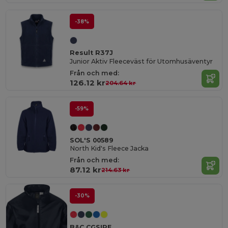
-38%
Result R37J
Junior Aktiv Fleeceväst för Utomhusäventyr
Från och med:
126.12 kr
204.64 kr
-59%
SOL'S 00589
North Kid's Fleece Jacka
Från och med:
87.12 kr
214.63 kr
-30%
B&C CGSIRE