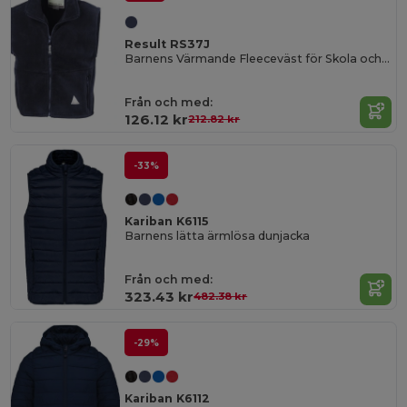
Result RS37J
Barnens Värmande Fleeceväst för Skola och Fritid
Från och med:
126.12 kr
212.82 kr
-33%
Kariban K6115
Barnens lätta ärmlösa dunjacka
Från och med:
323.43 kr
482.38 kr
-29%
Kariban K6112