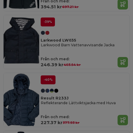
Från och med:
394.51 kr
697.21 kr
-39%
Larkwood LW035
Larkwood Barn Vattenavvisande Jacka
Från och med:
246.39 kr
403.54 kr
-40%
Result R233J
Reflekterande Lättviktsjacka med Huva
Från och med:
227.37 kr
377.93 kr