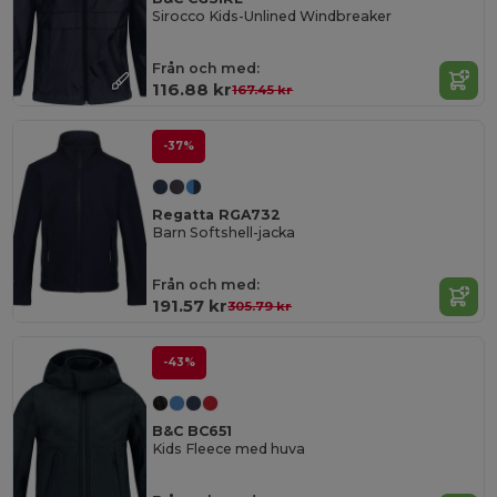
Sirocco Kids-Unlined Windbreaker
Från och med:
116.88 kr
167.45 kr
-37%
Regatta RGA732
Barn Softshell-jacka
Från och med:
191.57 kr
305.79 kr
-43%
B&C BC651
Kids Fleece med huva