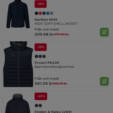
-36%
Kariban K402
KIDS' SOFTSHELL JACKET
Från och med:
305.68 kr
475.04 kr
-36%
Proact PA238
Barnvärmd bodywarmer
Från och med:
361.36 kr
562.91 kr
-40%
Finden & Hales LV691