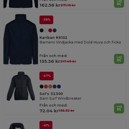
162.56 kr
271.15 kr
-38%
Kariban K6102
Barnens Vindjacka med Dold Huva och Ficka
Från och med:
135.36 kr
217.49 kr
-47%
Sol's 32300
Barn Surf Windbreaker
Från och med:
72.04 kr
136.32 kr
-41%