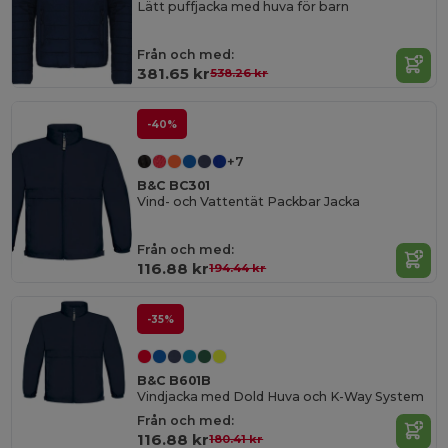
Lätt puffjacka med huva för barn
Från och med:
381.65 kr
538.26 kr
-40%
+7
B&C BC301
Vind- och Vattentät Packbar Jacka
Från och med:
116.88 kr
194.44 kr
-35%
B&C B601B
Vindjacka med Dold Huva och K-Way System
Från och med:
116.88 kr
180.41 kr