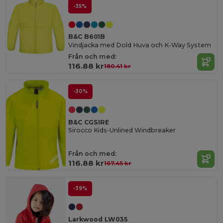
-35%
B&C B601B
Vindjacka med Dold Huva och K-Way System
Från och med:
116.88 kr
180.41 kr
-30%
B&C CGSIRE
Sirocco Kids-Unlined Windbreaker
Från och med:
116.88 kr
167.45 kr
-39%
Larkwood LW035