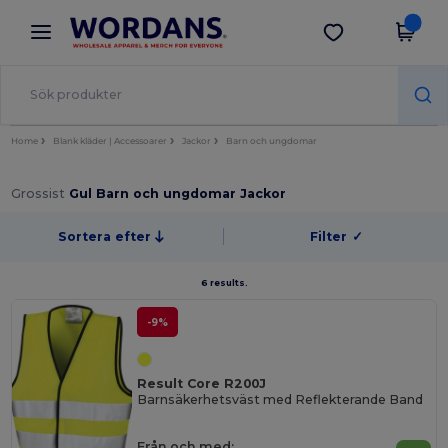
×
Wordans-app
Hämta app
Bättre priser i appen!
Home
Blank kläder | Accessoarer
Jackor
Barn och ungdomar
Grossist
Gul Barn och ungdomar Jackor
Sortera efter
Filter
✓
6 results.
-9%
Result Core R200J
Barnsäkerhetsväst med Reflekterande Band
Från och med: