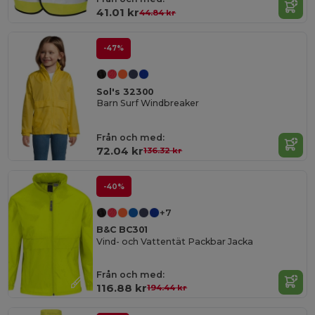
41.01 kr
44.84 kr
-47%
Sol's 32300
Barn Surf Windbreaker
Från och med:
72.04 kr
136.32 kr
-40%
+7
B&C BC301
Vind- och Vattentät Packbar Jacka
Från och med:
116.88 kr
194.44 kr