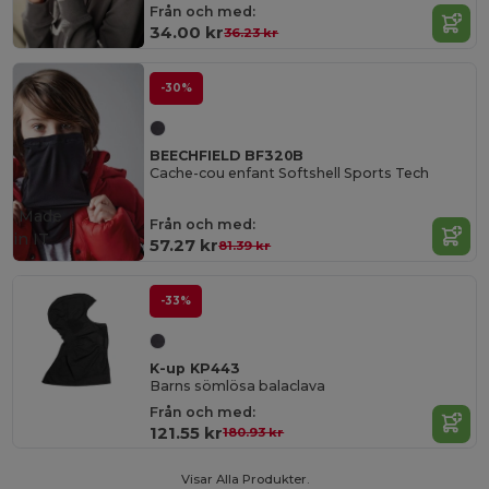
Från och med:
34.00 kr
36.23 kr
-30%
BEECHFIELD BF320B
Cache-cou enfant Softshell Sports Tech
Made
Från och med:
in
IT
57.27 kr
81.39 kr
-33%
K-up KP443
Barns sömlösa balaclava
Från och med:
121.55 kr
180.93 kr
Visar Alla Produkter.