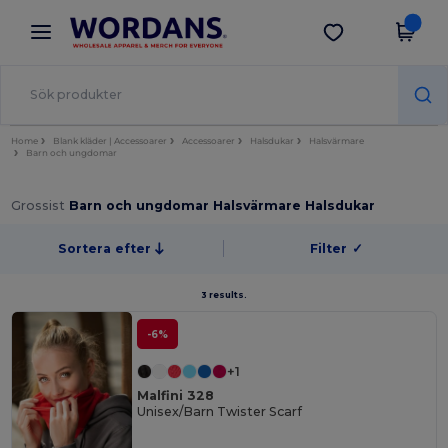
×
Wordans-app
Hämta app
Bättre priser i appen!
Home
Blank kläder | Accessoarer
Accessoarer
Halsdukar
Halsvärmare
Barn och ungdomar
Grossist
Barn och ungdomar Halsvärmare Halsdukar
Sortera efter
Filter
✓
3 results.
-6%
+1
Malfini 328
Unisex/Barn Twister Scarf