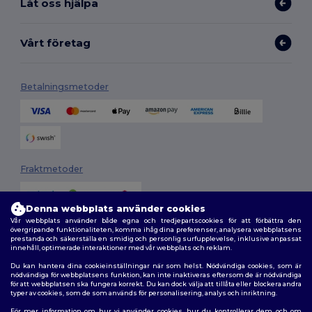
Låt oss hjälpa
Vårt företag
Betalningsmetoder
Fraktmetoder
Denna webbplats använder cookies
Vår webbplats använder både egna och tredjepartscookies för att förbättra den
övergripande funktionaliteten, komma ihåg dina preferenser, analysera webbplatsens
prestanda och säkerställa en smidig och personlig surfupplevelse, inklusive anpassat
innehåll, optimerade interaktioner med vår webbplats och reklam.
Du kan hantera dina cookieinställningar när som helst. Nödvändiga cookies, som är
Följ oss
nödvändiga för webbplatsens funktion, kan inte inaktiveras eftersom de är nödvändiga
för att webbplatsen ska fungera korrekt. Du kan dock välja att tillåta eller blockera andra
typer av cookies, som de som används för personalisering, analys och inriktning.
För mer information om hur vi använder cookies, hur du kontrollerar dem och om