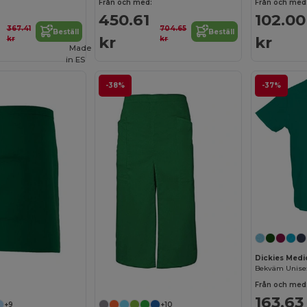
Från och med:
Från och med
450.61
102.00
367.41
704.65
Beställ
Beställ
kr
kr
kr
kr
Made
in
ES
-38%
-37%
Dickies Med
Från och med
163.63
+9
+10