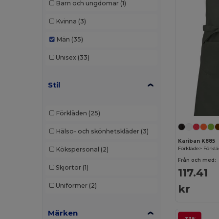
Barn och ungdomar
(1)
Kvinna
(3)
Män
(35)
Unisex
(33)
Stil
Förkläden
(25)
Hälso- och skönhetskläder
(3)
Kariban K885
Förkläde> Förkl
Kökspersonal
(2)
Från och med:
Skjortor
(1)
117.41
kr
Uniformer
(2)
Märken