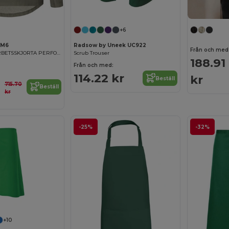
+6
TM6
Radsow by Uneek UC922
Från och med
LÅNGÄRMAD ARBETSSKJORTA PERFORMANCE
Scrub Trouser
188.91
Från och med:
114.22 kr
kr
Beställ
715.70
Beställ
kr
-25%
-32%
+10