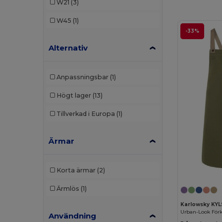
W21
(3)
W45
(1)
-33%
Alternativ
Anpassningsbar
(1)
Högt lager
(13)
Tillverkad i Europa
(1)
Ärmar
Korta ärmar
(2)
Ärmlös
(1)
Karlowsky KY
Användning