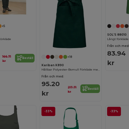
+5
SOL'S 88010
örkläde
Långt förkläde
Från och med
83.94
166.71
+18
Beställ
kr
kr
Kariban K890
Hållbar Polyester-Bomull Förkläde med Fickor
Från och med:
95.20
217.71
Beställ
kr
kr
-33%
-33%