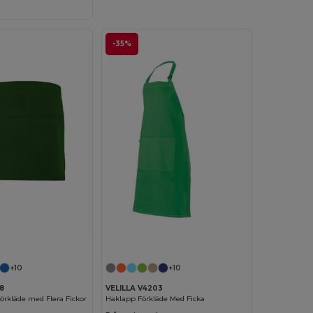
-35%
+10
+10
8
VELILLA V4203
Förkläde med Flera Fickor
Haklapp Förkläde Med Ficka