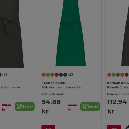
+26
+23
Kariban K8000
Kariban K895
äde Sommelier
Förkläde i bomull utan ficka
Bomullsförkläd
Från och med:
Från och med
94.88
112.94
178.18
141.53
Beställ
Beställ
kr
kr
kr
kr