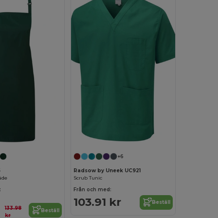
+6
5
Radsow by Uneek UC921
äde
Scrub Tunic
:
Från och med:
103.91 kr
Beställ
133.98
Beställ
kr