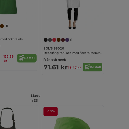
+11
 med fickor Gala
+1
:
SOL'S 88020
Medellång förkläde med fickor Greenwich
132.28
Beställ
Från och med:
kr
71.61 kr
Beställ
118.47 kr
Made
in
ES
-30%