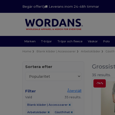
Begär offert
|
Leverans inom 24-48h timmar
Märken
T-tröjor
Tröjor och fleece
Väskor
Polo
Home
Blank kläder | Accessoarer
Arbetskläder
Gästfr
Grossis
Sortera efter
35 results.
-74%
Filter
Återställ
Vald
35 results.
Blank kläder | Accessoarer
Arbetskläder
Gästfrihet