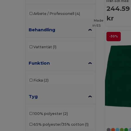
Från och med:
244.59
Arbete / Professionell
(4)
kr
Made
in
ES
Behandling
-30%
Vattentät
(1)
Funktion
Ficka
(2)
Tyg
100% polyester
(2)
65% polyester/35% cotton
(1)