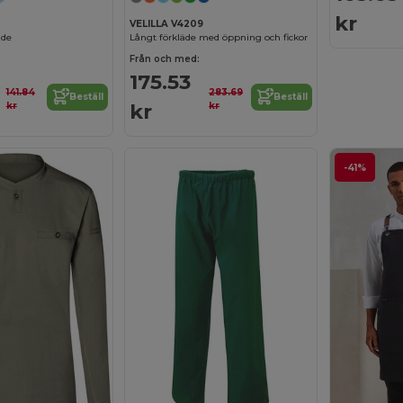
kr
VELILLA V4209
äde
Långt förkläde med öppning och fickor
Från och med:
175.53
141.84
283.69
Beställ
Beställ
kr
kr
kr
-41%