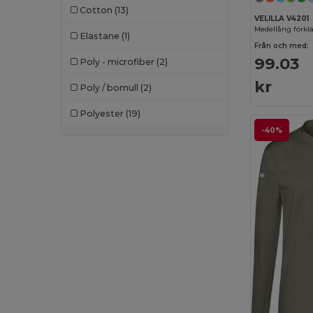
Cotton
(13)
VELILLA V4201
Medellång förkl
Elastane
(1)
Från och med:
99.03
Poly - microfiber
(2)
kr
Poly / bomull
(2)
Polyester
(19)
-40%