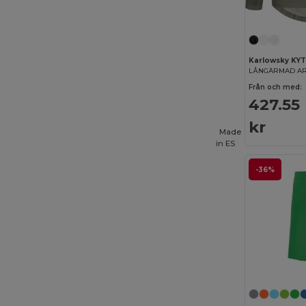
Karlowsky KY
Från och med:
427.55
kr
Made
in
ES
-36%