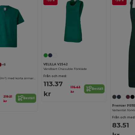
-35%
-38%
VELILLA V2542
+8
Vändbart Chasuble Förkläde
Från och med:
Twilltunika (190g/m²) med korta ärmar, i polyester (65%) och bomull (35%)
113.37
175.63
Beställ
kr
kr
219.51
Beställ
kr
Premier PR11
Vattentät förkl
Från och med
83.51