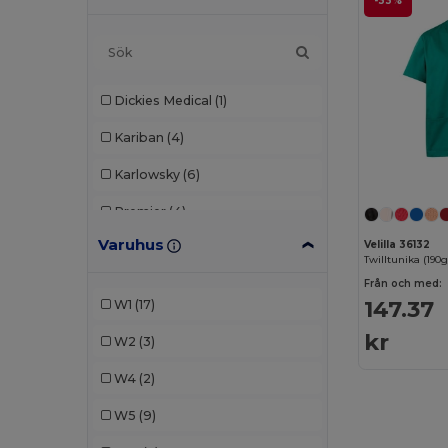
-33%
Dickies Medical
(1)
Kariban
(4)
Karlowsky
(6)
Premier
(4)
Varuhus
Velilla 36132
Radsow by Uneek
(3)
Från och med:
Roly
(1)
147.37
W1
(17)
SOL'S
(3)
kr
W2
(3)
Stamina
(1)
W4
(2)
Velilla
(12)
W5
(9)