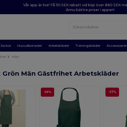
Vår app är live! Få 110 SEK rabatt vid köp över 880 SEK 
Ännu bättre priser i appen!
Jackor
Huvudbonader
Arbetskläder
Träningskläder
Accessoare
ihet
Män
t
Grön Män Gästfrihet Arbetskläder
-56%
-37%