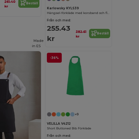
261.40
Beställ
kr
Karlowsky KYLS39
Hängsel-förkläde med korsband och ficka
Från och med:
255.43
382.61
Beställ
kr
kr
Made
in
ES
-36%
+9
VELILLA V4212
Short Buttoned Bib Förkläde
Från och med: