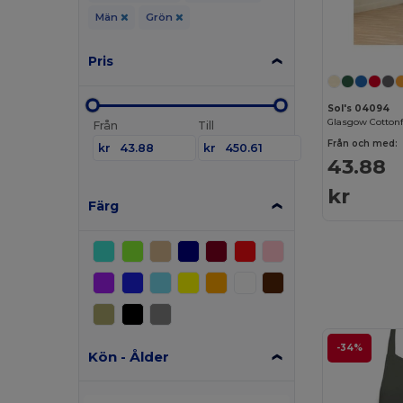
Män
Grön
Pris
Sol's 04094
Glasgow Cottonf
Från
Till
Från och med:
kr
kr
43.88
kr
Färg
-34%
Kön - Ålder