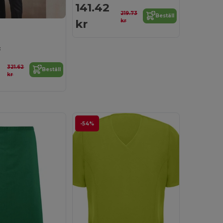
141.42
219.73
Beställ
kr
kr
:
321.62
Beställ
kr
-54%