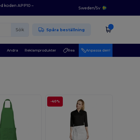
med koden APP10 –
Sweden
/
Sv
Sök
Spåra beställning
r
Andra
Reklamprodukter
Rea
Anpassa den!
-40%