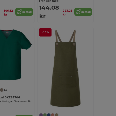
:
Från och med:
144.08
146.52
223.23
Beställ
Beställ
kr
kr
kr
-33%
+3
ical DKE83706
Bekväm Unisex V-ringad Topp med Bröstficka
: