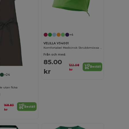
+4
VELILLA V34001
Komfortabel Medicinsk Skrubbmössa för Kvinnor
Från och med:
85.00
122.08
Beställ
kr
kr
+24
e utan ficka
:
168.83
Beställ
kr