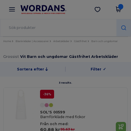
×
Wordans-app
Hämta app
Bättre priser i appen!
Home
Blank kläder | Accessoarer
Arbetskläder
Gästfrihet
Barn och ungdomar
Grossist
Vit Barn och ungdomar Gästfrihet Arbetskläder
Sortera efter
Filter
✓
3 results.
-36%
SOL'S 00599
Barnförkläde med fickor
Från och med:
60.88 kr
95.63 kr