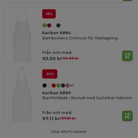
-19%
Kariban K884
Barnkockens Drömset för Matlagning
Från och med:
93.50 kr
114.96 kr
-30%
+1
Kariban K889
Barnförkläde i Bomull med Justerbar Halsrem
Från och med:
97.11 kr
137.81 kr
Visar Alla Produkter.