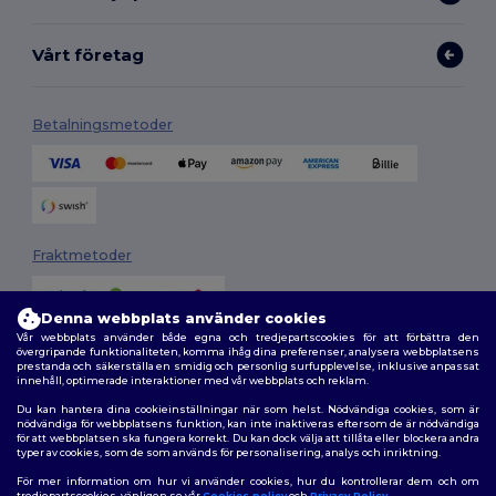
Vårt företag
Betalningsmetoder
Fraktmetoder
Denna webbplats använder cookies
Vår webbplats använder både egna och tredjepartscookies för att förbättra den
övergripande funktionaliteten, komma ihåg dina preferenser, analysera webbplatsens
prestanda och säkerställa en smidig och personlig surfupplevelse, inklusive anpassat
innehåll, optimerade interaktioner med vår webbplats och reklam.
Du kan hantera dina cookieinställningar när som helst. Nödvändiga cookies, som är
Följ oss
nödvändiga för webbplatsens funktion, kan inte inaktiveras eftersom de är nödvändiga
för att webbplatsen ska fungera korrekt. Du kan dock välja att tillåta eller blockera andra
typer av cookies, som de som används för personalisering, analys och inriktning.
För mer information om hur vi använder cookies, hur du kontrollerar dem och om
tredjepartscookies, vänligen se vår
Cookies policy
och
Privacy Policy
.