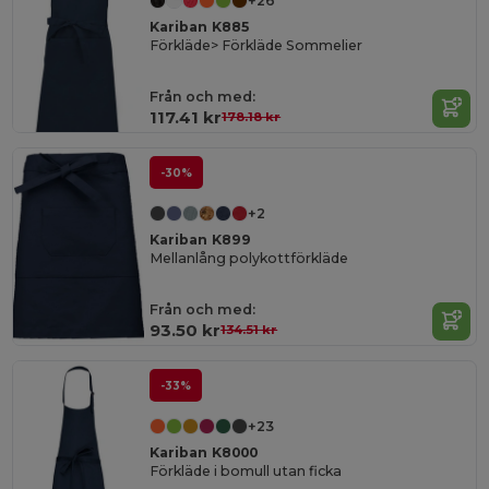
+26
Kariban K885
Förkläde> Förkläde Sommelier
Från och med:
117.41 kr
178.18 kr
-30%
+2
Kariban K899
Mellanlång polykottförkläde
Från och med:
93.50 kr
134.51 kr
-33%
+23
Kariban K8000
Förkläde i bomull utan ficka