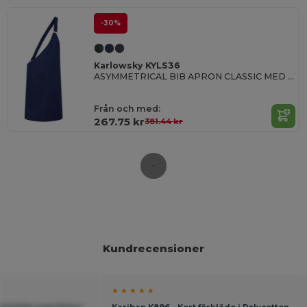
-30%
Karlowsky KYLS36
ASYMMETRICAL BIB APRON CLASSIC MED FICKA
Från och med:
267.75 kr
381.44 kr
Kundrecensioner
★ ★ ★ ★ ★
förkläde med fickor
Kariban K896 - Kort förkläde i Polycotton