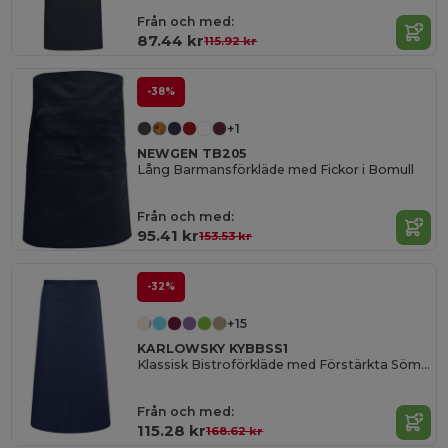
Från och med:
87.44 kr
115.92 kr
-38%
+1
NEWGEN TB205
Lång Barmansförkläde med Fickor i Bomull
Från och med:
95.41 kr
153.53 kr
-32%
+15
KARLOWSKY KYBBSS1
Klassisk Bistroförkläde med Förstärkta Sömmar
Från och med:
115.28 kr
168.62 kr