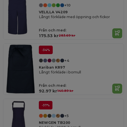
+10
VELILLA V4209
Långt förkläde med öppning och fickor
Från och med:
175.53 kr
283.69 kr
-34%
+4
Kariban K897
Långt förkläde i bomull
Från och med:
92.97 kr
140.89 kr
-37%
+5
NEWGEN TB200