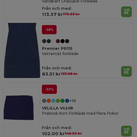
Vändbart Chasuble Förkläde
Från och med:
113.37 kr
175.63 kr
-38%
Premier PR115
Vattentät förkläde
Made
Från och med:
in
ES
83.51 kr
133.98 kr
-30%
+10
VELILLA V4208
Praktisk Kort Förkläde med Flera Fickor
Från och med:
102.00 kr
146.52 kr