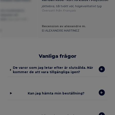
jättebra, tål tvätt väl, högkvalitativt tyg
ns kvalitet/pris.
Översatt från Français
ebbplats att
nette
Översatt från
Recension av alexandre m.
R
EI ALEXANDRE MARTINEZ
Vanliga frågor
De varor som jag letar efter är slutsålda. När
kommer de att vara tillgängliga igen?
Kan jag hämta min beställning?