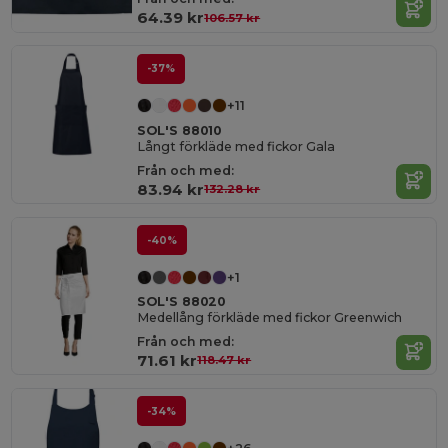
64.39 kr
106.57 kr
-37%
+11
SOL'S 88010
Långt förkläde med fickor Gala
Från och med:
83.94 kr
132.28 kr
-40%
+1
SOL'S 88020
Medellång förkläde med fickor Greenwich
Från och med:
71.61 kr
118.47 kr
-34%