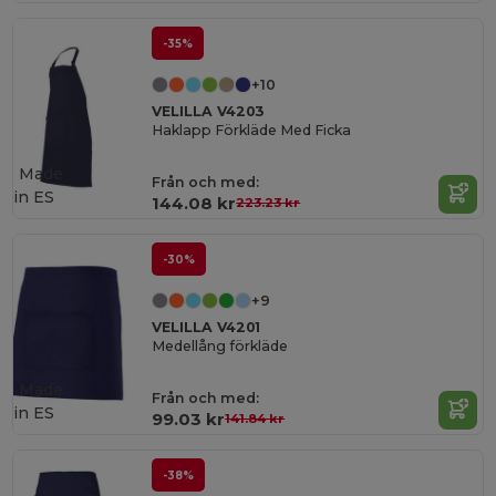
-35%
+10
VELILLA V4203
Haklapp Förkläde Med Ficka
Made
Från och med:
in
ES
144.08 kr
223.23 kr
-30%
+9
VELILLA V4201
Medellång förkläde
Made
Från och med:
in
ES
99.03 kr
141.84 kr
-38%