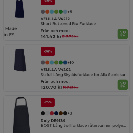
-36%
+9
VELILLA V4212
Short Buttoned Bib Förkläde
Made
Från och med:
in
ES
141.42 kr
219.73 kr
-36%
+10
VELILLA V4202
Stilfull Lång Skyddsförkläde för Alla Storlekar
Från och med:
120.70 kr
187.21 kr
-25%
+3
Roly DE9139
BOST Lång twillförkläde i återvunnen polyester och bomull