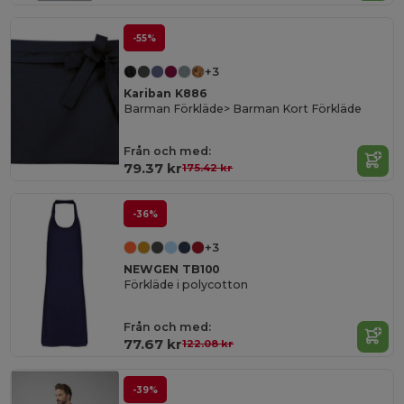
-55%
+3
Kariban K886
Barman Förkläde> Barman Kort Förkläde
Från och med:
79.37 kr
175.42 kr
-36%
+3
NEWGEN TB100
Förkläde i polycotton
Från och med:
77.67 kr
122.08 kr
-39%