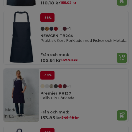
110.18 kr
155.02 kr
-38%
+1
NEWGEN TB204
Praktisk Kort Förkläde med Fickor och Metallspänne
Från och med:
105.61 kr
169.79 kr
-38%
+1
Premier PR137
Calib Bib Förkläde
Made
Från och med:
in
ES
153.85 kr
249.48 kr