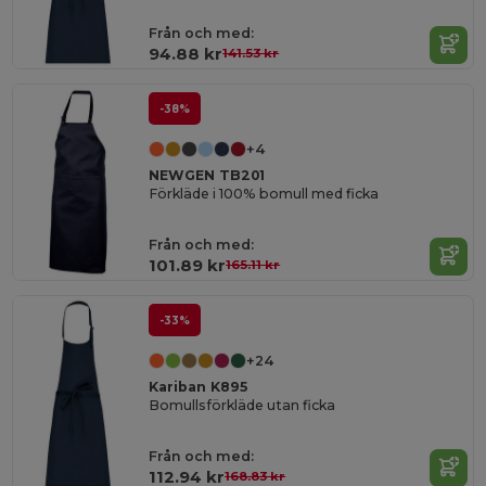
Från och med:
94.88 kr
141.53 kr
-38%
+4
NEWGEN TB201
Förkläde i 100% bomull med ficka
Från och med:
101.89 kr
165.11 kr
-33%
+24
Kariban K895
Bomullsförkläde utan ficka
Från och med:
112.94 kr
168.83 kr