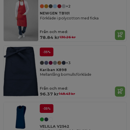
+2
NEWGEN TB101
Förkläde i polycotton med ficka
Från och med:
78.84 kr
130.26 kr
-35%
+3
Kariban K898
Mellanlång bomullsförkläde
Från och med:
96.37 kr
148.43 kr
-35%
VELILLA V2542