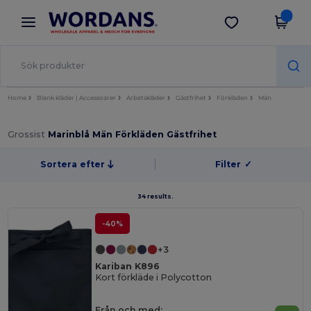
×
Wordans-app
Hämta app
Bättre priser i appen!
Home
Blank kläder | Accessoarer
Arbetskläder
Gästfrihet
Förkläden
Män
Grossist
Marinblå Män Förkläden Gästfrihet
Sortera efter
Filter
✓
34 results.
-40%
+3
Kariban K896
Kort förkläde i Polycotton
Från och med: