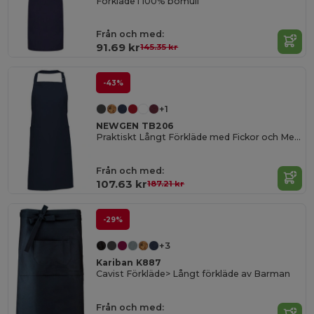
Förkläde i 100% bomull
Från och med:
91.69 kr
145.35 kr
-43%
+1
NEWGEN TB206
Praktiskt Långt Förkläde med Fickor och Metallspänne
Från och med:
107.63 kr
187.21 kr
-29%
+3
Kariban K887
Cavist Förkläde> Långt förkläde av Barman
Från och med: