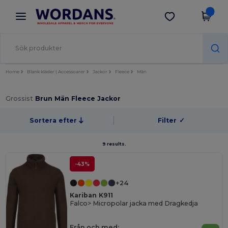
×
Wordans-app
Hämta app
Bättre priser i appen!
Home
Blank kläder | Accessoarer
Jackor
Fleece
Män
Grossist
Brun Män Fleece Jackor
Sortera efter
Filter
✓
9 results.
-43%
+24
Kariban K911
Falco> Micropolar jacka med Dragkedja
Från och med: