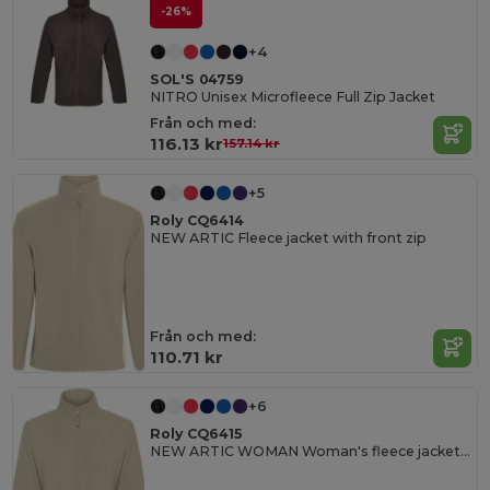
-26%
+4
SOL'S 04759
NITRO Unisex Microfleece Full Zip Jacket
Från och med:
116.13 kr
157.14 kr
+5
Roly CQ6414
NEW ARTIC Fleece jacket with front zip
Från och med:
110.71 kr
+6
Roly CQ6415
NEW ARTIC WOMAN Woman's fleece jacket with front zip