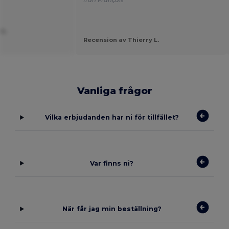
s
från Français
 h.
Recension av Thierry L.
Vanliga frågor
Vilka erbjudanden har ni för tillfället?
Var finns ni?
När får jag min beställning?