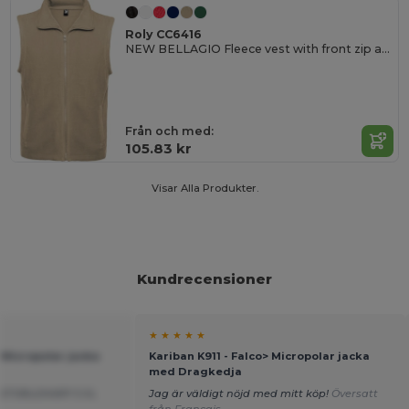
Roly CC6416
NEW BELLAGIO Fleece vest with front zip and high collar
Från och med:
105.83 kr
Visar Alla Produkter.
Kundrecensioner
★ ★ ★ ★ ★
> Micropolar jacka
Kariban K911 - Falco> Micropolar jacka
med Dragkedja
STORLEKAR!!! 5 XL
Jag är väldigt nöjd med mitt köp!
Översatt