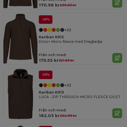
170.96 kr
299.63 kr
-45%
+22
Kariban K912
Enzo> Micro-fleece med Dragkedja
Från och med:
175.53 kr
321.83 kr
-39%
+22
Kariban K913
LUCA - ZIP THROUGH MICRO FLEECE GILET
Från och med:
162.03 kr
264.99 kr