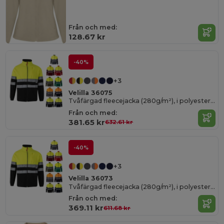
Från och med:
128.67 kr
-40%
+3
Velilla 36075
Tvåfärgad fleecejacka (280g/m²), i polyester (100%)
Från och med:
381.65 kr
632.61 kr
-40%
+3
Velilla 36073
Tvåfärgad fleecejacka (280g/m²), i polyester (100%)
Från och med:
369.11 kr
611.68 kr