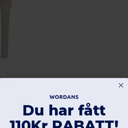
IM SD025
kvinnor Lily
Du har fått
408.11
Beställ
kr
110Kr RABATT!