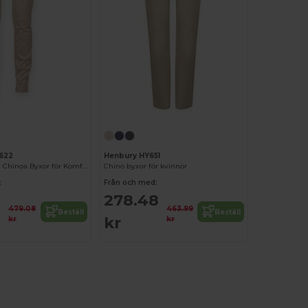
622
Henbury HY651
Damstretchiga Chinos Byxor för Komfort och Stil
Chino byxor för kvinnor
:
Från och med:
278.48
479.08
463.99
Beställ
Beställ
kr
kr
kr