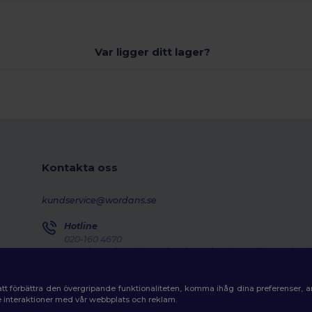
Var ligger ditt lager?
Kontakta oss
kundservice@wordans.se
Hotline
020-160 4670
Monday - Thursday : 10h-13h & 14h-17h30 Friday : 10h-14h
Försändelseuppföljning
tt förbättra den övergripande funktionaliteten, komma ihåg dina preferenser, 
de interaktioner med vår webbplats och reklam.