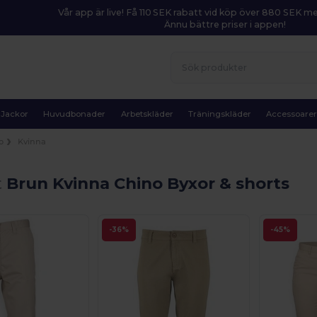
Vår app är live! Få 110 SEK rabatt vid köp över 880 SEK 
Ännu bättre priser i appen!
Jackor
Huvudbonader
Arbetskläder
Träningskläder
Accessoare
o
Kvinna
t
Brun Kvinna Chino Byxor & shorts
-36%
-45%