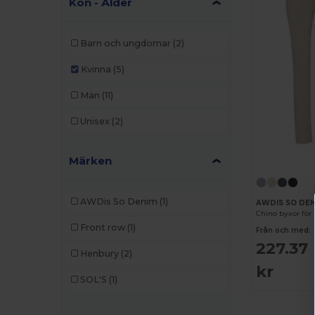
Kön - Ålder
Barn och ungdomar
(2)
Kvinna
(5)
Män
(11)
Unisex
(2)
Märken
AWDis So Denim
(1)
AWDIS SO DEN
Chino byxor för 
Front row
(1)
Från och med:
227.37
Henbury
(2)
kr
SOL'S
(1)