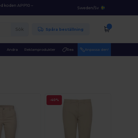
med koden APP10 –
Sweden
/
Sv
Sök
Spåra beställning
r
Andra
Reklamprodukter
Rea
Anpassa den!
-40%