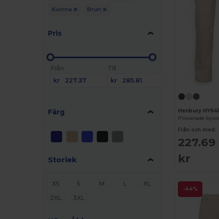
Kvinna
Brun
Pris
Från
Till
kr
kr
Färg
Henbury HY64
Plisserade byxor
Från och med:
227.69
kr
Storlek
XS
S
M
L
XL
-44%
2XL
3XL