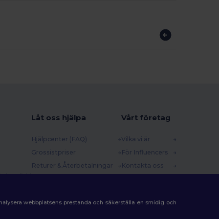
Låt oss hjälpa
Vårt företag
Hjälpcenter (FAQ)
Vilka vi är
Grossistpriser
För Influencers
Returer & Återbetalningar
Kontakta oss
 (english)
Ordlista
Karriärcenter
Fraktmetoder
analysera webbplatsens prestanda och säkerställa en smidig och
Rabattkoder