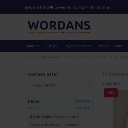
Begär offert
|
Leverans inom 24-48h timmar
Märken
T-tröjor
Tröjor och fleece
Väskor
Polo
Home
Blank kläder | Accessoarer
Byxor & shorts
Chin
Grossis
Sortera efter
5 results.
-45%
Filter
Återställ
Vald
5 results.
Blank kläder | Accessoarer
Byxor & shorts
Chino