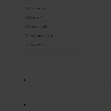
Cotton
(4)
Denim
(1)
Elastane
(3)
Poly / bomull
(1)
Polyester
(1)