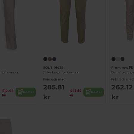
1
SOL'S 01425
Front row FR
 för kvinnor
Jules byxor för kvinnor
Från och med:
Från och med
285.81
262.12
410.44
443.59
Beställ
Beställ
kr
kr
kr
kr