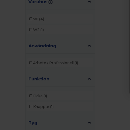
Varuhus
W1
(4)
W2
(1)
Användning
Arbete / Professionell
(1)
Funktion
Ficka
(1)
Knappar
(1)
Tyg