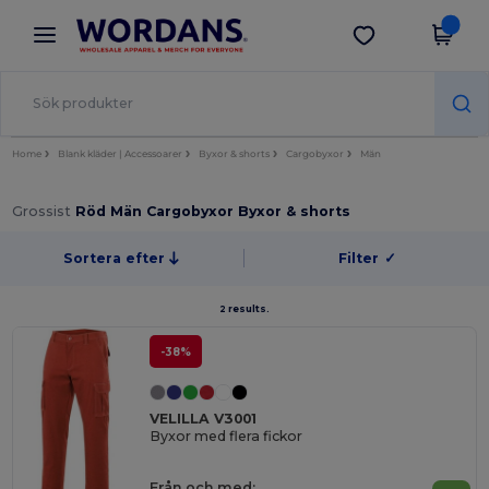
×
Wordans-app
Hämta app
Bättre priser i appen!
Home
Blank kläder | Accessoarer
Byxor & shorts
Cargobyxor
Män
Grossist
Röd Män Cargobyxor Byxor & shorts
Sortera efter
Filter
✓
2 results.
-38%
VELILLA V3001
Byxor med flera fickor
Från och med: