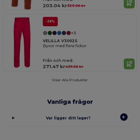
203.04 kr
329.06 kr
-38%
+3
VELILLA V3002S
Byxor med flera fickor
Från och med:
271.47 kr
439.56 kr
Visar Alla Produkter.
Vanliga frågor
Var ligger ditt lager?