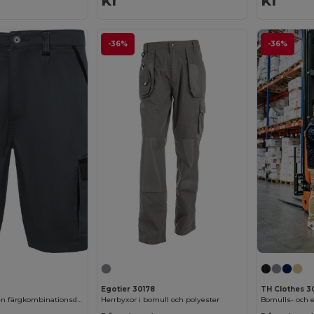
kr
kr
-36%
-36%
Egotier 30178
TH Clothes 
TAHOE Shorts i en färgkombinationsdesign
Herrbyxor i bomull och polyester
Bomulls- och 