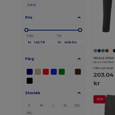
Grå
Pris
Från
Till
kr
kr
Färg
VELILLA V3001
Byxor med flera 
Från och med:
203.04
kr
Storlek
-32%
S
M
L
XL
2XL
3XL