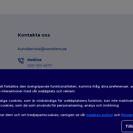
Kontakta oss
kundservice@wordans.se
Hotline
020-160 4670
Monday - Thursday : 10h-13h & 14h-17h30 Friday : 10h-14h
Försändelseuppföljning
tt förbättra den övergripande funktionaliteten, komma ihåg dina preferenser, 
de interaktioner med vår webbplats och reklam.
diga cookies, som är nödvändiga för webbplatsens funktion, kan inte inaktiv
av cookies, som de som används för personalisering, analys och inriktning.
erar dem och om tredjepartscookies, vänligen se vår
Cookies policy
och
Privac
👋
H
|
Policy för cookies
|
Karta över webbplatsen
Om du
Til
som h