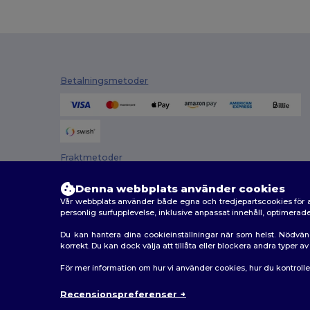
Betalningsmetoder
Fraktmetoder
Denna webbplats använder cookies
Vår webbplats använder både egna och tredjepartscookies för a
personlig surfupplevelse, inklusive anpassat innehåll, optimera
Du kan hantera dina cookieinställningar när som helst. Nödvän
korrekt. Du kan dock välja att tillåta eller blockera andra typer 
2026. Alla rättigheter förbehållna
För mer information om hur vi använder cookies, hur du kontroll
Allmänna Villkor
|
Anpassad policy
|
Integritetspolicy
Recensionspreferenser