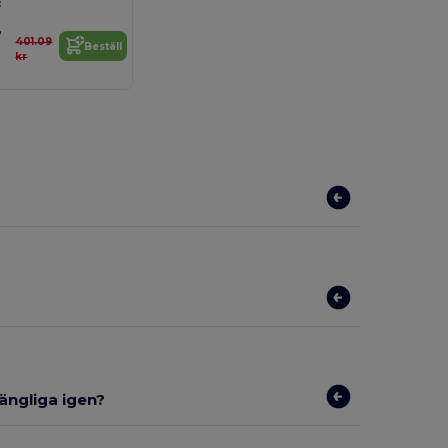
:
4
401.09
Beställ
kr
gängliga igen?