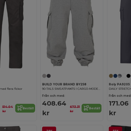
BUILD YOUR BRAND BY258
Roly PA9205
med flera fickor
90-TALS SWEATPANTS I CARGO-MODELL
Från och med:
Från och med
408.64
171.06
514.04
673.31
Beställ
Beställ
kr
kr
kr
kr