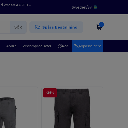
med koden APP10 –
Sweden
/
Sv
Sök
Spåra beställning
r
Andra
Reklamprodukter
Rea
Anpassa den!
-28%