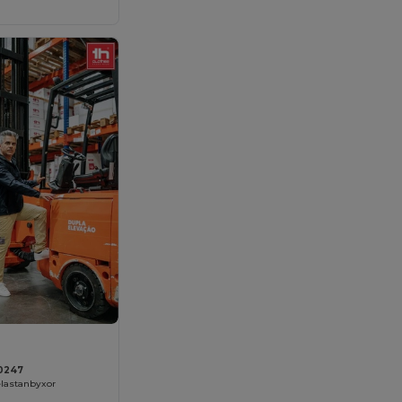
30247
elastanbyxor