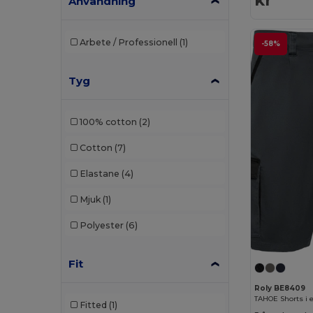
kr
Användning
Arbete / Professionell
(1)
-58%
Tyg
100% cotton
(2)
Cotton
(7)
Elastane
(4)
Mjuk
(1)
Polyester
(6)
Fit
Roly BE8409
Fitted
(1)