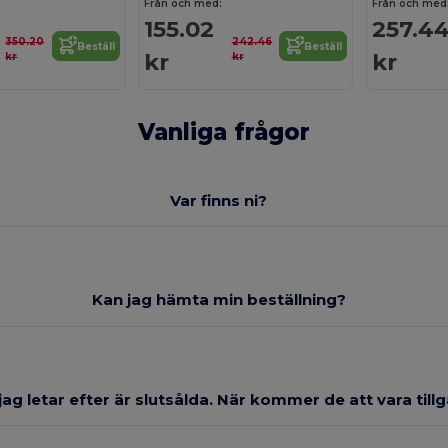
Från och med:
Från och med
155.02
257.4
350.20
242.46
Beställ
Beställ
kr
kr
kr
kr
Vanliga frågor
Var finns ni?
Kan jag hämta min beställning?
ag letar efter är slutsålda. När kommer de att vara till