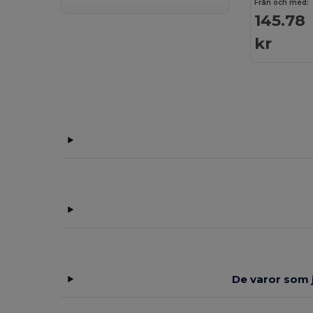
Från och med:
145.78
kr
De varor som j