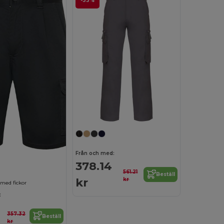
-33%
Från och med:
378.14
561.21
Beställ
kr
kr
med fickor
:
357.32
Beställ
kr