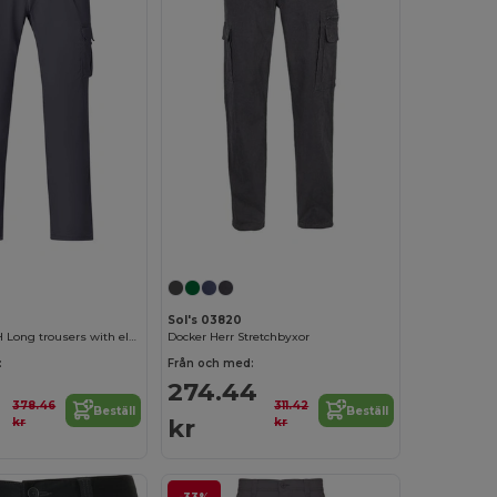
Sol's 03820
DAILY STRETCH Long trousers with elastane
Docker Herr Stretchbyxor
:
Från och med:
274.44
378.46
311.42
Beställ
Beställ
kr
kr
kr