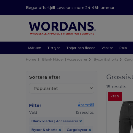
Begär offert
|
Leverans inom 24-48h timmar
Märken
T-tröjor
Tröjor och fleece
Väskor
Polo
Home
Blank kläder | Accessoarer
Byxor & shorts
Carg
Grossis
Sortera efter
15 results.
-38%
Filter
Återställ
Vald
15 results.
Blank kläder | Accessoarer
Byxor & shorts
Cargobyxor