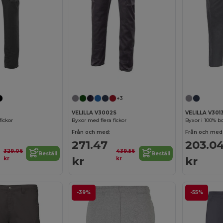
+3
VELILLA V3002S
VELILLA V301
fickor
Byxor med flera fickor
Byxor i 100% bo
Från och med:
Från och med
271.47
203.0
329.06
439.56
Beställ
Beställ
kr
kr
kr
kr
-39%
-55%