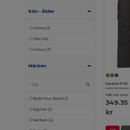
Kön - Ålder
Kvinna
(1)
Män
(14)
Unisex
(7)
Märken
Kariban K745
Lätta herrbyxor 
Från och med:
Build Your Brand
(1)
349.35
Egotier
(1)
kr
Kariban
(4)