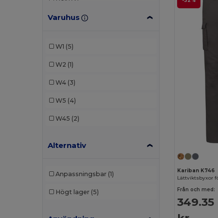
-32%
Roly
(3)
Varuhus
SOL'S
(1)
TH Clothes
(1)
W1
(5)
Velilla
(4)
W2
(1)
W4
(3)
W5
(4)
W45
(2)
Alternativ
Kariban K746
Anpassningsbar
(1)
Lättviktsbyxor f
Från och med:
Högt lager
(5)
349.35