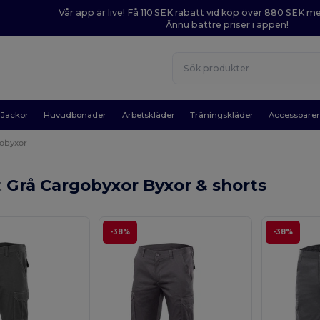
Vår app är live! Få 110 SEK rabatt vid köp över 880 SEK 
Ännu bättre priser i appen!
Jackor
Huvudbonader
Arbetskläder
Träningskläder
Accessoare
obyxor
t
Grå Cargobyxor Byxor & shorts
-38%
-38%