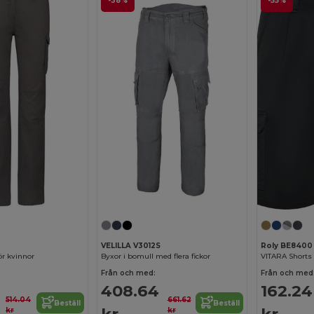
-38%
-55%
VELILLA V3012S
Roly BE8400
ör kvinnor
Byxor i bomull med flera fickor
VITARA Shorts 
Från och med:
Från och med
408.64
162.24
514.04
661.62
Beställ
Beställ
kr
kr