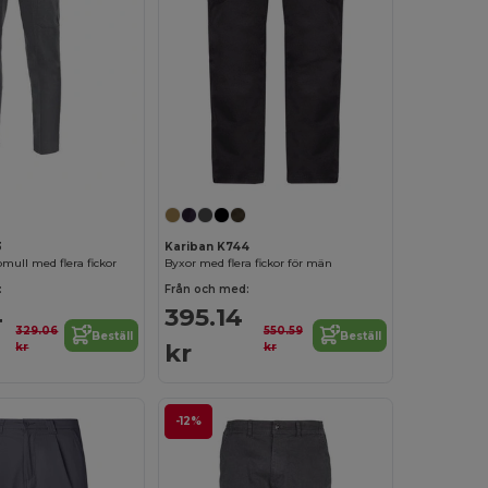
3
Kariban K744
mull med flera fickor
Byxor med flera fickor för män
:
Från och med:
4
395.14
329.06
550.59
Beställ
Beställ
kr
kr
kr
-12%