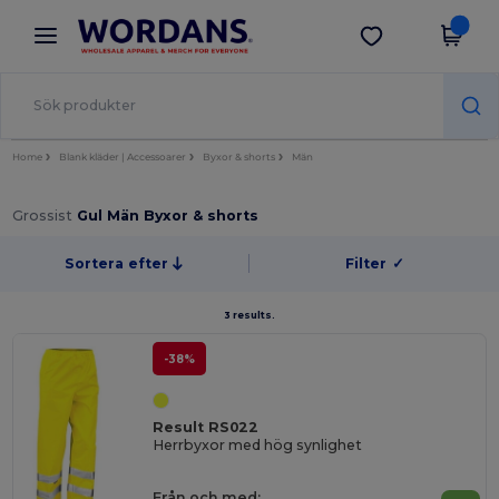
×
Wordans-app
Hämta app
Bättre priser i appen!
Home
Blank kläder | Accessoarer
Byxor & shorts
Män
Grossist
Gul Män Byxor & shorts
Sortera efter
Filter
✓
3 results.
-38%
Result RS022
Herrbyxor med hög synlighet
Från och med: