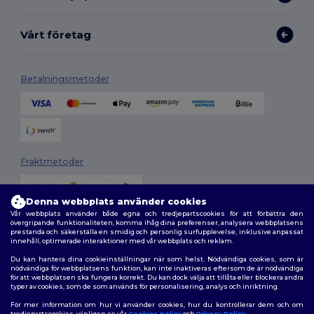
Vårt företag
Betalningsmetoder
Fraktmetoder
Denna webbplats använder cookies
Vår webbplats använder både egna och tredjepartscookies för att förbättra den
övergripande funktionaliteten, komma ihåg dina preferenser, analysera webbplatsens
prestanda och säkerställa en smidig och personlig surfupplevelse, inklusive anpassat
innehåll, optimerade interaktioner med vår webbplats och reklam.
Du kan hantera dina cookieinställningar när som helst. Nödvändiga cookies, som är
Följ oss
nödvändiga för webbplatsens funktion, kan inte inaktiveras eftersom de är nödvändiga
för att webbplatsen ska fungera korrekt. Du kan dock välja att tillåta eller blockera andra
typer av cookies, som de som används för personalisering, analys och inriktning.
För mer information om hur vi använder cookies, hur du kontrollerar dem och om
tredjepartscookies, vänligen se vår
Cookies policy
och
Privacy Policy
.