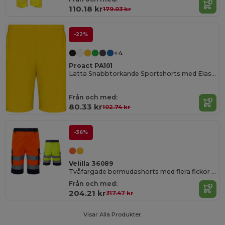
110.18 kr
179.03 kr
-22%
+4
Proact PA101
Lätta Snabbtorkande Sportshorts med Elastisk Midja
Från och med:
80.33 kr
102.74 kr
-36%
Velilla 36089
Tvåfärgade bermudashorts med flera fickor (210g/m²), i bomull (20%) och polyester (80%)
Från och med:
204.21 kr
317.47 kr
Visar Alla Produkter.