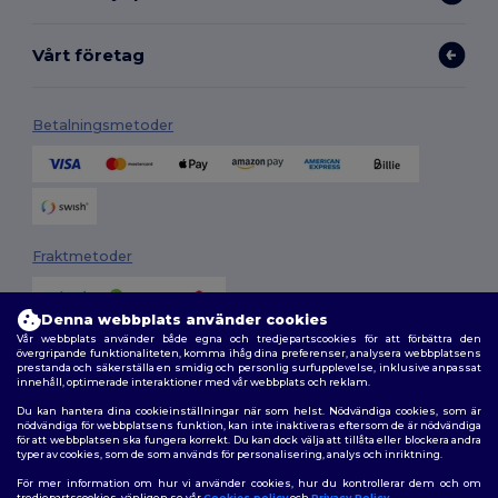
Vårt företag
Betalningsmetoder
Fraktmetoder
Denna webbplats använder cookies
Vår webbplats använder både egna och tredjepartscookies för att förbättra den
övergripande funktionaliteten, komma ihåg dina preferenser, analysera webbplatsens
prestanda och säkerställa en smidig och personlig surfupplevelse, inklusive anpassat
innehåll, optimerade interaktioner med vår webbplats och reklam.
Du kan hantera dina cookieinställningar när som helst. Nödvändiga cookies, som är
Följ oss
nödvändiga för webbplatsens funktion, kan inte inaktiveras eftersom de är nödvändiga
för att webbplatsen ska fungera korrekt. Du kan dock välja att tillåta eller blockera andra
typer av cookies, som de som används för personalisering, analys och inriktning.
För mer information om hur vi använder cookies, hur du kontrollerar dem och om
tredjepartscookies, vänligen se vår
Cookies policy
och
Privacy Policy
.