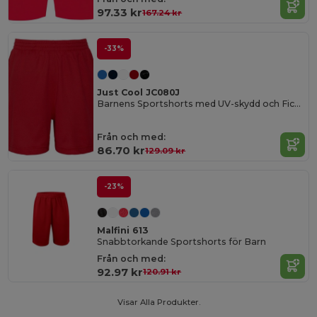
97.33 kr
167.24 kr
-33%
Just Cool JC080J
Barnens Sportshorts med UV-skydd och Fickor
Från och med:
86.70 kr
129.09 kr
-23%
Malfini 613
Snabbtorkande Sportshorts för Barn
Från och med:
92.97 kr
120.91 kr
Visar Alla Produkter.