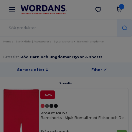
×
Wordans-app
Hämta app
Bättre priser i appen!
Home
Blank kläder | Accessoarer
Byxor & shorts
Barn och ungdomar
Grossist
Röd Barn och ungdomar Byxor & shorts
Sortera efter
Filter
✓
3 results.
-42%
ProAct PA153
Barnshorts i Mjuk Bomull med Fickor och Resår
Från och med: