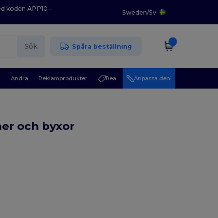
med koden APP10 –
Sweden
/
Sv
Sök
Spåra beställning
r
Andra
Reklamprodukter
Rea
Anpassa den!
mer och byxor