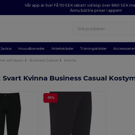
Vår app är live! Få 110 SEK rabatt vid köp över 880 SEK 
Ännu bättre priser i appen!
Jackor
Huvudbonader
Arbetskläder
Träningskläder
Accessoare
mer och byxor
Business Casual
Kvinna
t
Svart Kvinna Business Casual Kosty
-35%