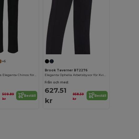
+6
Brook Taverner BT2276
Kariban Kvinnors Eleganta Chinos för Arbete och Fest
Eleganta Ophelia Arbetsbyxor för Kvinnor
Från och med:
627.51
509.89
958.59
Beställ
Beställ
kr
kr
kr