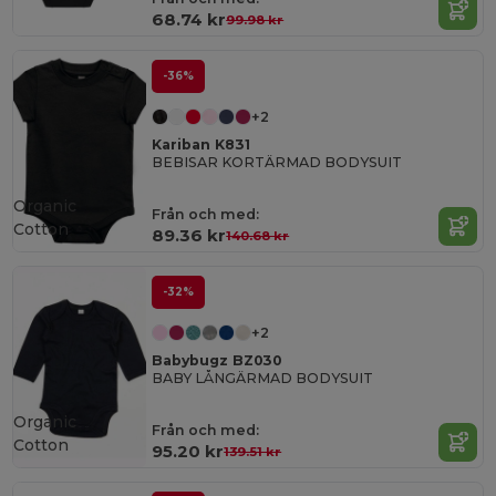
68.74 kr
99.98 kr
-36%
+2
Kariban K831
BEBISAR KORTÄRMAD BODYSUIT
Organic
Från och med:
Cotton
89.36 kr
140.68 kr
-32%
+2
Babybugz BZ030
BABY LÅNGÄRMAD BODYSUIT
Organic
Från och med:
Cotton
95.20 kr
139.51 kr