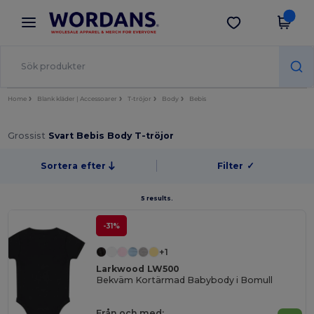
×
Wordans-app
Hämta app
Bättre priser i appen!
Home
Blank kläder | Accessoarer
T-tröjor
Body
Bebis
Grossist
Svart Bebis Body T-tröjor
Sortera efter
Filter
✓
5 results.
-31%
+1
Larkwood LW500
Bekväm Kortärmad Babybody i Bomull
Från och med: