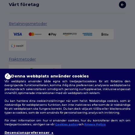
Vårt företag
Betalningsmetoder
Fraktmetoder
Denna webbplats använder cookies
Vår webbplats använder både egna och tredjepartscookies för att förbättra den
övergripande funktionaliteten, komma ihåg dina preferenser, analysera webbplatsens
prestanda och säkerställa en smidig och personlig surfupplevelse, inklusive anpassat
innehåll, optimerade interaktioner med vår webbplats och reklam.
Du kan hantera dina cookieinställningar när som helst. Nödvändiga cookies, som är
Följ oss
nödvändiga för webbplatsens funktion, kan inte inaktiveras eftersom de är nödvändiga
för att webbplatsen ska fungera korrekt. Du kan dock välja att tillåta eller blockera andra
typer av cookies, som de som används för personalisering, analys och inriktning.
För mer information om hur vi använder cookies, hur du kontrollerar dem och om
tredjepartscookies, vänligen se vår
Cookies policy
och
Privacy Policy
.
2026. Alla rättigheter förbehållna
Recensionspreferenser
Allmänna Villkor
|
Anpassad policy
|
Integritetspolicy
|
Policy för cookies
👋
Hej