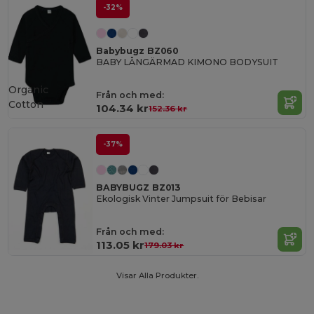
-32%
Babybugz BZ060
BABY LÅNGÄRMAD KIMONO BODYSUIT
Organic
Från och med:
Cotton
104.34 kr
152.36 kr
-37%
BABYBUGZ BZ013
Ekologisk Vinter Jumpsuit för Bebisar
Från och med:
113.05 kr
179.03 kr
Visar Alla Produkter.