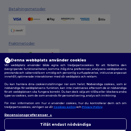
Betalningsmetoder
Fraktmetoder
Denna webbplats använder cookies
Vår webbplats använder både egna och tredjepartscookies för att förbättra den
övergripande funktionaliteten, komma ihåg dina preferenser, analysera webbplatsens
prestanda och säkerställa en smidig och personlig surfupplevelse, inklusive anpassat
innehåll, optimerade interaktioner med vår webbplats och reklam.
Du kan hantera dina cookieinställningar när som helst. Nödvändiga cookies, som är
Följ oss
nödvändiga för webbplatsens funktion, kan inte inaktiveras eftersom de är nödvändiga
för att webbplatsen ska fungera korrekt. Du kan dock välja att tillåta eller blockera andra
typer av cookies, som de som används för personalisering, analys och inriktning.
För mer information om hur vi använder cookies, hur du kontrollerar dem och om
tredjepartscookies, vänligen se vår
Cookies policy
och
Privacy Policy
.
2026. Alla rättigheter förbehållna
Recensionspreferenser
Allmänna Villkor
|
Anpassad policy
|
Integritetspolicy
|
Policy för cookies
👋
Hej
|
Karta över webbplatsen
Om du har några frågor eller
Tillåt endast nödvändiga
funderingar kan du kontakta