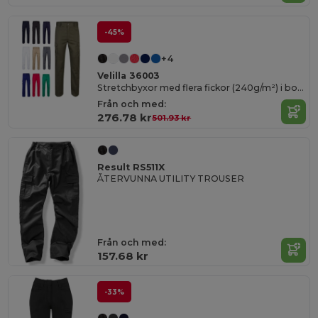
-45%
+4
Velilla 36003
Stretchbyxor med flera fickor (240g/m²) i bomull (46%), EME (38%) och polyester (16%)
Från och med:
276.78 kr
501.93 kr
Result RS511X
ÅTERVUNNA UTILITY TROUSER
Från och med:
157.68 kr
-33%