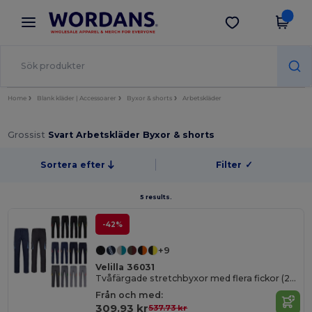
×
Wordans-app
Hämta app
Bättre priser i appen!
Home
Blank kläder | Accessoarer
Byxor & shorts
Arbetskläder
Grossist
Svart Arbetskläder Byxor & shorts
Sortera efter
Filter
✓
5 results.
-42%
+9
Velilla 36031
Tvåfärgade stretchbyxor med flera fickor (240g/m²), i bomull (46%), EME (38%) och polyester (16%)
Från och med:
309.93 kr
537.73 kr