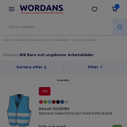
×
Wordans-app
Hämta app
Bättre priser i appen!
Home
Blank kläder | Accessoarer
Arbetskläder
Barn och ungdomar
Grossist
Blå Barn och ungdomar Arbetskläder
Sortera efter
Filter
✓
4 results.
-7%
+1
Result R200JEV
Barnens Säkerhetsväst med Reflexband
Från och med: