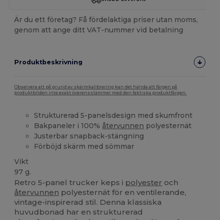
Är du ett företag? Få fördelaktiga priser utan moms,
genom att ange ditt VAT-nummer vid betalning
Produktbeskrivning
Observera att på grund av skärmkalibrering kan det hända att färgen på
produktbilden inte exakt överensstämmer med den faktiska produktfärgen.
Strukturerad 5-panelsdesign med skumfront
Bakpaneler i 100%
återvunnen
polyesternät
Justerbar snapback-stängning
Förböjd skärm med sömmar
Vikt
97 g.
Retro 5-panel trucker keps i
polyester
och
återvunnen
polyesternät för en ventilerande,
vintage-inspirerad stil. Denna klassiska
huvudbonad har en strukturerad