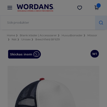
×
Wordans-app
Hämta app
Bättre priser i appen!
Home
Blank kläder | Accessoarer
Huvudbonader
Mössor
Nät
Unisex
Beechfield BF639
W1
Skickas inom