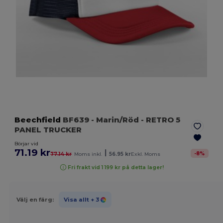
Beechfield
BF639
- Marin/Röd
- RETRO 5
PANEL TRUCKER
Börjar vid
71.19 kr
|
-
8
%
77.14 kr
Moms inkl.
56.95 kr
Exkl. Moms
Fri frakt vid 1 199 kr på detta lager!
Välj en färg:
Visa allt
+ 3