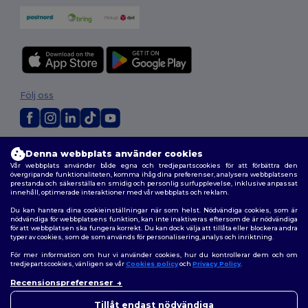
Följ oss
2026. Alla rättigheter förbehållna
Denna webbplats använder cookies
Allmänna Villkor
|
Anpassad policy
|
Integritetspolicy
|
Policy för cookies
Vår webbplats använder både egna och tredjepartscookies för att förbättra den
|
Karta över webbplatsen
övergripande funktionaliteten, komma ihåg dina preferenser, analysera webbplatsens
prestanda och säkerställa en smidig och personlig surfupplevelse, inklusive anpassat
innehåll, optimerade interaktioner med vår webbplats och reklam.
Du kan hantera dina cookieinställningar när som helst. Nödvändiga cookies, som är
nödvändiga för webbplatsens funktion, kan inte inaktiveras eftersom de är nödvändiga
för att webbplatsen ska fungera korrekt. Du kan dock välja att tillåta eller blockera andra
typer av cookies, som de som används för personalisering, analys och inriktning.
För mer information om hur vi använder cookies, hur du kontrollerar dem och om
tredjepartscookies, vänligen se vår
Cookies policy
och
Privacy Policy
.
Recensionspreferenser
👋
Hej
Om du har några frågor eller
Tillåt endast nödvändiga