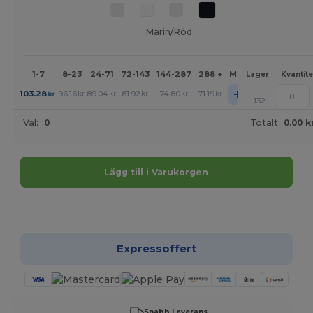
Marin/Röd
1-7
8-23
24-71
72-143
144-287
288 +
Mer
Lager
Kvantite
+
103.28
96.16
89.04
81.92
74.80
71.19
kr
kr
kr
kr
kr
kr
132
Val:
0
Totalt:
0.00 k
Lägg till i Varukorgen
Anpassa det!
Expressoffert
Snabb Leverans