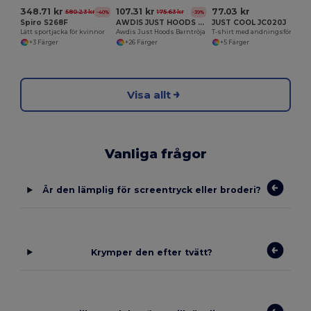
348.71 kr
107.31 kr
77.03 kr
580.23 kr
175.63 kr
-40%
-39%
Spiro S268F
AWDIS JUST HOODS JH030J
JUST COOL JC020J
Lätt sportjacka för kvinnor
Awdis Just Hoods Barntröja
T-shirt med andningsförmåga för barn
+3 Färger
+26 Färger
+5 Färger
Visa allt
Vanliga frågor
Är den lämplig för screentryck eller broderi?
Krymper den efter tvätt?