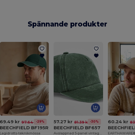
Spännande produkter
69.49 kr
57.27 kr
60.24 kr
-29%
-30%
97.64 kr
81.39 kr
83
BEECHFIELD BF195R
BEECHFIELD BF657
BEECHFIEL
Lagidrotts-teknikmössa
Avslappnad 5-panel vintage keps