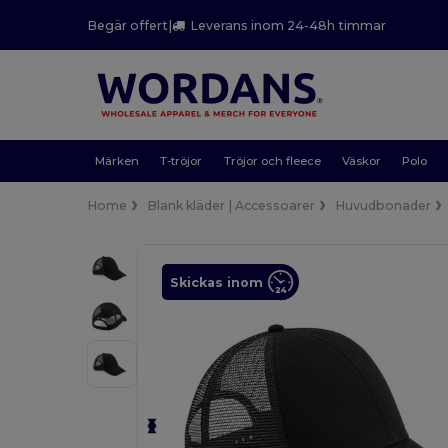
Begär offert
|
Leverans inom 24-48h timmar
Märken
T-tröjor
Tröjor och fleece
Väskor
Polo
Home
Blank kläder | Accessoarer
Huvudbonader
Skickas inom