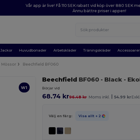
Vår app är live! Få 110 SEK rabatt vid köp över 880 SEK 
Ännu bättre priser i appen!
Jackor
Huvudbonader
Arbetskläder
Träningskläder
Accessoare
Mössor
Beechfield BF060
Beechfield
BF060
- Black
- Eko
W1
Börjar vid
68.74 kr
|
96.48 kr
Moms inkl.
54.99 kr
Exk
Välj en färg:
Visa allt
+ 2