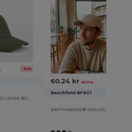
-30%
r
60.24 kr
-28%
83.73 kr
Beechfield BF801
EARTHAWARE® EKOLOGISK BOMULLSSTRET
EARTHAWARE® EKOLOGISK BOMULLS CANVAS