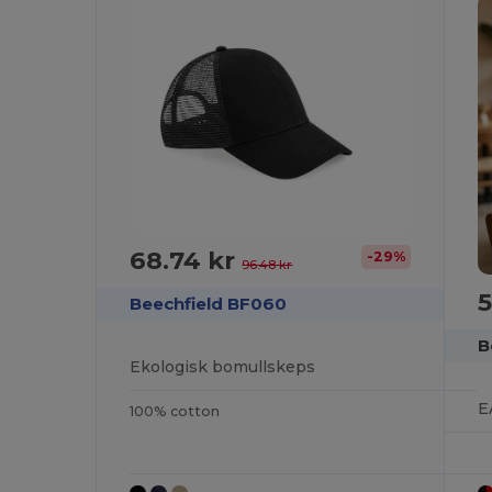
68.74 kr
-29%
96.48 kr
5
Beechfield BF060
B
Ekologisk bomullskeps
100% cotton