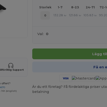
Storlek
1-7
8-23
24-71
72-
132.28
121.66
105.83
95.2
0
kr
kr
kr
Val:
0
 produkter
Lägg ti
Få en 
illförlitlig Support
 offert?
Är du ett företag? Få fördelaktiga priser 
4670
-14h (english)
betalning