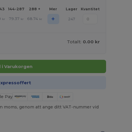
143
144-287
288 +
Mer
Lager
Kvantitet
+
0
79.37
68.74
247
kr
kr
kr
Totalt:
0.00 kr
ll i Varukorgen
expressoffert
utan moms, genom att ange ditt VAT-nummer vid