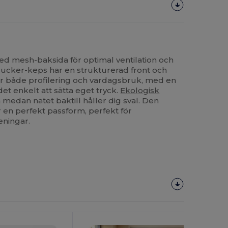
d mesh-baksida för optimal ventilation och
rucker-keps har en strukturerad front och
ör både profilering och vardagsbruk, med en
et enkelt att sätta eget tryck.
Ekologisk
medan nätet baktill håller dig sval. Den
 en perfekt passform, perfekt för
eningar.