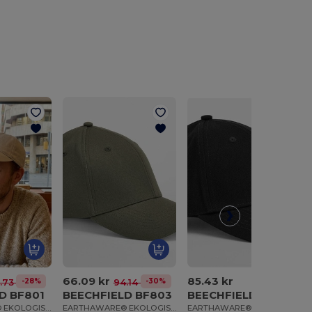
66.09 kr
85.43 kr
-28%
-30%
.73 kr
94.14 kr
D BF801
BEECHFIELD BF803
BEECHFIELD BF820
EARTHAWARE® EKOLOGISK BOMULLS CANVAS
EARTHAWARE® EKOLOGISK BOMULLSSTRET
EARTHAWARE® KLASSISK ORGANISK BOMULL