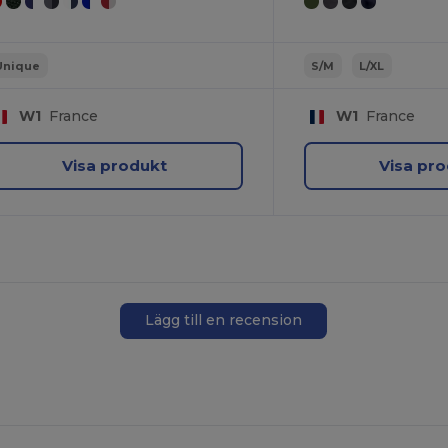
Unique
S/M
L/XL
W1
France
W1
France
Visa produkt
Visa pr
Lägg till en recension