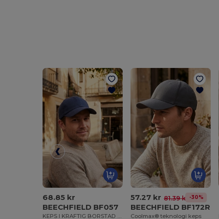
68.85 kr
57.27 kr
-30%
81.39 kr
BEECHFIELD BF057
BEECHFIELD BF172R
KEPS I KRAFTIG BORSTAD BOMULL MED LÅG PROFIL
Coolmax® teknologi keps