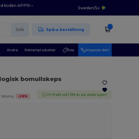
med koden APP10 –
Sweden
/
Sv
Sök
Spåra beställning
r
Andra
Reklamprodukter
Rea
Anpassa den!
logisk bomullskeps
Fri frakt vid 1 199 kr på detta lager!
-
29
%
l. Moms