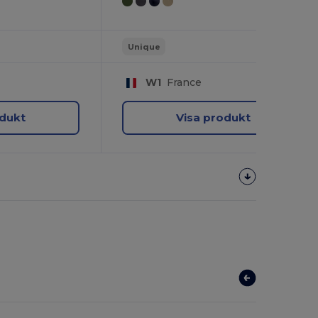
Unique
W1
France
odukt
Visa produkt