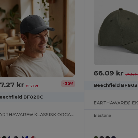
66.09 kr
94.14 k
7.27 kr
-30%
Beechfield BF803
81.39 kr
eechfield BF820C
EARTHAWARE® KLASSISK ORGANISK BOMULL
Elastane