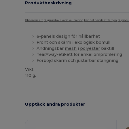
Produktbeskrivning
Observera att på grund av skärmkalibrering kan det hända att färgen på pro
6-panels design för hållbarhet
Front och skärm i ekologisk bomull
Andningsbar
mesh
i
polyester
baktill
TearAway-etikett för enkel omprofilering
Förböjd skärm och justerbar stängning
Vikt
110 g.
Tårar bort
Ekologisk
Ekologisk
Ekologisk
Ekologisk
Upptäck andra produkter