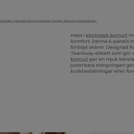
duktbilden inte exakt överensstämmer med den faktiska produktfärgen.
Keps i
ekologisk bomull
me
komfort. Denna 6-panels t
förböjd skärm. Designad f
TearAway-etikett som gör d
bomull
ger en mjuk känsla 
justerbara stängningen ger
bulkbeställningar eller för