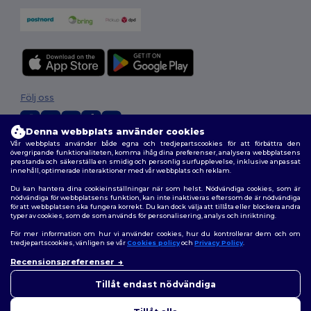
Följ oss
Denna webbplats använder cookies
Vår webbplats använder både egna och tredjepartscookies för att förbättra den
2026. Alla rättigheter förbehållna
övergripande funktionaliteten, komma ihåg dina preferenser, analysera webbplatsens
prestanda och säkerställa en smidig och personlig surfupplevelse, inklusive anpassat
Allmänna Villkor
|
Anpassad policy
|
Integritetspolicy
|
Policy för cookies
innehåll, optimerade interaktioner med vår webbplats och reklam.
|
Karta över webbplatsen
Du kan hantera dina cookieinställningar när som helst. Nödvändiga cookies, som är
nödvändiga för webbplatsens funktion, kan inte inaktiveras eftersom de är nödvändiga
för att webbplatsen ska fungera korrekt. Du kan dock välja att tillåta eller blockera andra
typer av cookies, som de som används för personalisering, analys och inriktning.
För mer information om hur vi använder cookies, hur du kontrollerar dem och om
tredjepartscookies, vänligen se vår
Cookies policy
och
Privacy Policy
.
Recensionspreferenser
👋
Hej
Om du har några frågor eller
Tillåt endast nödvändiga
funderingar kan du kontakta
oss när som helst. Vår chatbot