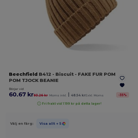
Beechfield
B412
- Biscuit
- FAKE FUR POM
POM TJOCK BEANIE
Börjar vid
60.67 kr
|
-
35
%
93.26 kr
Moms inkl.
48.54 kr
Exkl. Moms
Fri frakt vid 1 199 kr på detta lager!
Välj en färg:
Visa allt
+ 5