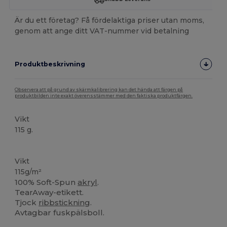
Är du ett företag? Få fördelaktiga priser utan moms,
genom att ange ditt VAT-nummer vid betalning
Produktbeskrivning
Observera att på grund av skärmkalibrering kan det hända att färgen på
produktbilden inte exakt överensstämmer med den faktiska produktfärgen.
Vikt
115 g.
Tårar bort
Vikt
115g/m²
100% Soft-Spun
akryl
.
TearAway-etikett.
Tjock
ribbstickning
.
Avtagbar fuskpälsboll.