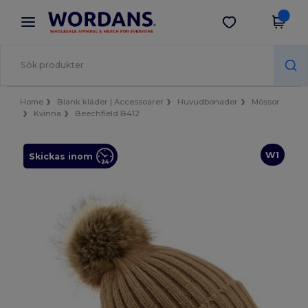
×
Wordans-app
Hämta app
Bättre priser i appen!
Home
Blank kläder | Accessoarer
Huvudbonader
Mössor
Kvinna
Beechfield B412
W1
Skickas inom