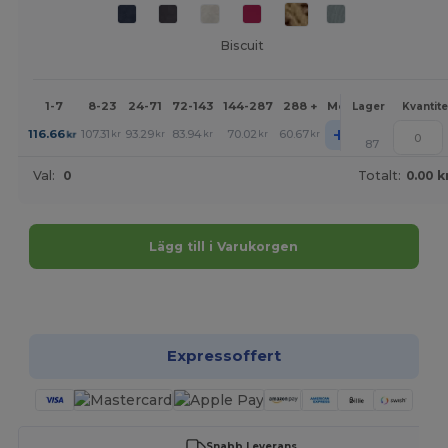
Biscuit
1-7
8-23
24-71
72-143
144-287
288 +
Mer
Lager
Kvantite
+
116.66
107.31
93.29
83.94
70.02
60.67
kr
kr
kr
kr
kr
kr
87
Val:
0
Totalt:
0.00 k
Lägg till i Varukorgen
Anpassa det!
Expressoffert
Snabb Leverans