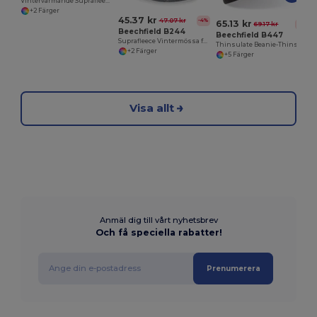
Vintervärmande Suprafleece Damhandskar
+2 Färger
45.37 kr
47.07 kr
-4%
65.13 kr
69.17 kr
-6%
Beechfield B244
Beechfield B447
Suprafleece Vintermössa för Äventyr
Thinsulate Beanie-Thinsulate Beanie
+2 Färger
+5 Färger
Visa allt
Anmäl dig till vårt nyhetsbrev
Och få speciella rabatter!
Prenumerera