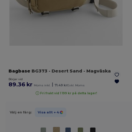
Bagbase
BG373
- Desert Sand
- Magväska
Börjar vid
89.36 kr
|
Moms inkl.
71.49 kr
Exkl. Moms
Fri frakt vid 1 199 kr på detta lager!
Välj en färg:
Visa allt
+ 4