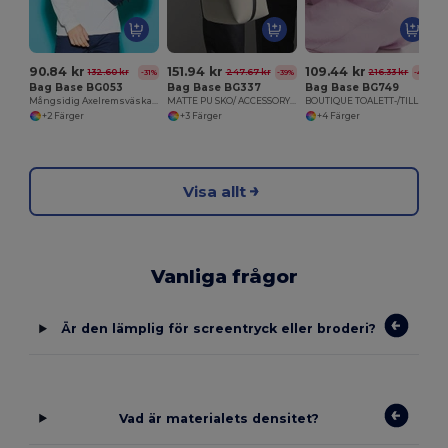
90.84 kr
151.94 kr
109.44 kr
132.60 kr
247.67 kr
216.33 kr
-31%
-39%
-49%
Bag Base BG053
Bag Base BG337
Bag Base BG749
Mångsidig Axelremsväska med Organiser
MATTE PU SKO/ ACCESSORY BAG
BOUTIQUE TOALETT-/TILLBEHÖRSVÄSKA
+2 Färger
+3 Färger
+4 Färger
Visa allt
Vanliga frågor
Är den lämplig för screentryck eller broderi?
Vad är materialets densitet?