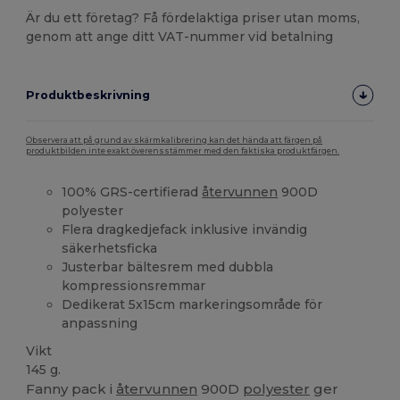
Är du ett företag? Få fördelaktiga priser utan moms,
genom att ange ditt VAT-nummer vid betalning
Produktbeskrivning
Observera att på grund av skärmkalibrering kan det hända att färgen på
produktbilden inte exakt överensstämmer med den faktiska produktfärgen.
100% GRS-certifierad
återvunnen
900D
polyester
Flera dragkedjefack inklusive invändig
säkerhetsficka
Justerbar bältesrem med dubbla
kompressionsremmar
Dedikerat 5x15cm markeringsområde för
anpassning
Vikt
145 g.
Fanny pack i
återvunnen
900D
polyester
ger