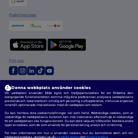
Fraktmetoder
Följ oss
2026. Alla rättigheter förbehållna
Denna webbplats använder cookies
Allmänna Villkor
|
Anpassad policy
|
Integritetspolicy
|
Policy för cookies
Vår webbplats använder både egna och tredjepartscookies för att förbättra den
|
Karta över webbplatsen
övergripande funktionaliteten, komma ihåg dina preferenser, analysera webbplatsens
prestanda och säkerställa en smidig och personlig surfupplevelse, inklusive anpassat
innehåll, optimerade interaktioner med vår webbplats och reklam.
Du kan hantera dina cookieinställningar när som helst. Nödvändiga cookies, som är
nödvändiga för webbplatsens funktion, kan inte inaktiveras eftersom de är nödvändiga
för att webbplatsen ska fungera korrekt. Du kan dock välja att tillåta eller blockera andra
typer av cookies, som de som används för personalisering, analys och inriktning.
För mer information om hur vi använder cookies, hur du kontrollerar dem och om
tredjepartscookies, vänligen se vår
Cookies policy
och
Privacy Policy
.