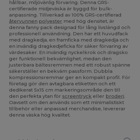
hållbar, miljövänlig förvaring. Denna GRS-
certifierade midjeväska är byggd för bulk-
anpassning. Tillverkad av 100% GRS-certifierad
återvunnen
polyester
med hög densitet, är
denna fanny pack designad för lång livslängd och
professionell användning. Den har ett huvudfack
med dragkedja, en framficka med dragkedja och
en invändig dragkedjeficka för säker förvaring av
värdesaker. En invändig nyckelkrok och dragsko
ger funktionell bekvämlighet, medan den
justerbara bältesremmen med ett robust spänne
säkerställer en bekväm passform. Dubbla
kompressionsremmar ger en kompakt profil. För
företag gör den avtagbara etiketten och ett
dedikerat 5x15 cm markeringsområde den till
den perfekta ytan för
screentryck
eller
broderi
.
Oavsett om den används som ett minimalistiskt
tillbehör eller anpassad merchandise, levererar
denna väska hög kvalitet.