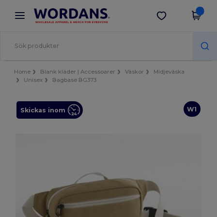
×
Wordans-app
Hämta app
Bättre priser i appen!
Home
Blank kläder | Accessoarer
Väskor
Midjeväska
Unisex
Bagbase BG373
W1
Skickas inom