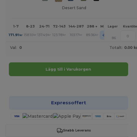
Desert Sand
1-7
8-23
24-71
72-143
144-287
288 +
Mer
Lager
Kvantite
+
171.91
158.10
137.49
123.78
103.17
89.36
kr
kr
kr
kr
kr
kr
86
Val:
0
Totalt:
0.00 k
Lägg till i Varukorgen
Anpassa det!
Expressoffert
Snabb Leverans