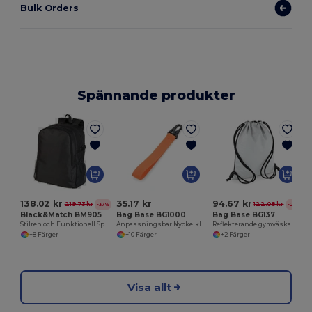
Bulk Orders
Spännande produkter
138.02 kr
35.17 kr
94.67 kr
219.73 kr
122.08 kr
-37%
-22%
Black&Match BM905
Bag Base BG1000
Bag Base BG137
Stilren och Funktionell Sportryggsäck BM905
Anpassningsbar Nyckelklämma för Personlig Stil
Reflekterande gymväska
+8 Färger
+10 Färger
+2 Färger
Visa allt