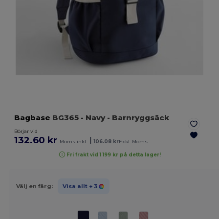
Bagbase
BG365
- Navy
- Barnryggsäck
Börjar vid
132.60 kr
|
Moms inkl.
106.08 kr
Exkl. Moms
Fri frakt vid 1 199 kr på detta lager!
Välj en färg:
Visa allt
+ 3