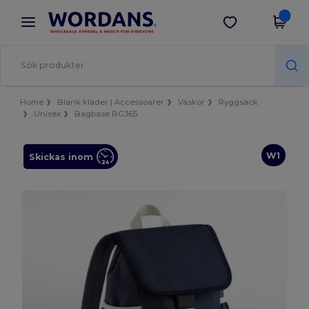
×
Wordans-app
Hämta app
Bättre priser i appen!
Home
Blank kläder | Accessoarer
Väskor
Ryggsäck
Unisex
Bagbase BG365
W1
Skickas inom