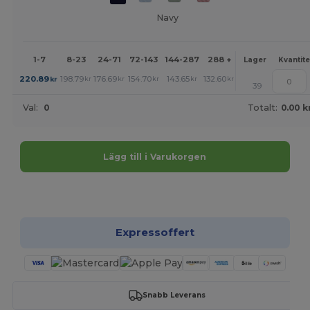
Navy
1-7
8-23
24-71
72-143
144-287
288 +
Mer
Lager
Kvantite
+
220.89
198.79
176.69
154.70
143.65
132.60
kr
kr
kr
kr
kr
kr
39
Val:
0
Totalt:
0.00 k
Lägg till i Varukorgen
Anpassa det!
Expressoffert
Snabb Leverans