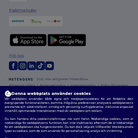
Fraktmetoder
Följ oss
2026. Alla rättigheter förbehållna
Allmänna Villkor
|
Anpassad policy
|
Integritetspolicy
|
Policy för cookies
|
Karta över webbplatsen
Denna webbplats använder cookies
Vår webbplats använder både egna och tredjepartscookies för att förbättra den
övergripande funktionaliteten, komma ihåg dina preferenser, analysera webbplatsens
prestanda och säkerställa en smidig och personlig surfupplevelse, inklusive anpassat
innehåll, optimerade interaktioner med vår webbplats och reklam.
Du kan hantera dina cookieinställningar när som helst. Nödvändiga cookies, som är
nödvändiga för webbplatsens funktion, kan inte inaktiveras eftersom de är nödvändiga
för att webbplatsen ska fungera korrekt. Du kan dock välja att tillåta eller blockera andra
typer av cookies, som de som används för personalisering, analys och inriktning.