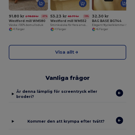
91.80 kr
53.23 kr
32.30 kr
278.59 kr
65.77 kr
-67%
-19%
Westford mill WM580
Westford mill WM552
BAG BASE BG744
Väska i 100% bomullsduk
Sminkväska för flera användningsområden
Elegant Nyckelklämma i Saffiano PU
+1 Färger
+1 Färger
+6 Färger
Visa allt
Vanliga frågor
Är denna lämplig för screentryck eller
broderi?
Kommer den att krympa efter tvätt?