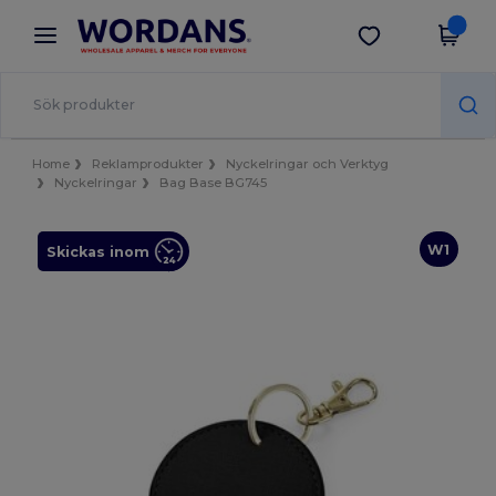
×
Wordans-app
Hämta app
Bättre priser i appen!
Home
Reklamprodukter
Nyckelringar och Verktyg
Nyckelringar
Bag Base BG745
W1
Skickas inom