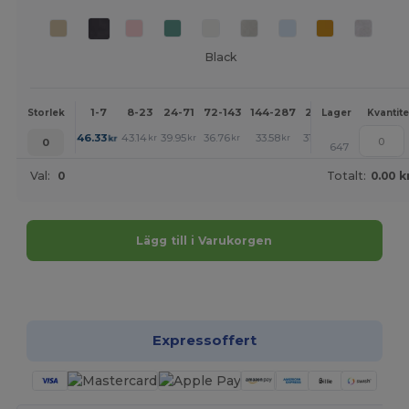
Black
1-7
8-23
24-71
72-143
144-287
288 +
Mer
Storlek
Lager
Kvantite
+
46.33
43.14
39.95
36.76
33.58
31.98
kr
kr
kr
kr
kr
kr
0
647
Val:
0
Totalt:
0.00 k
Lägg till i Varukorgen
Anpassa det!
Expressoffert