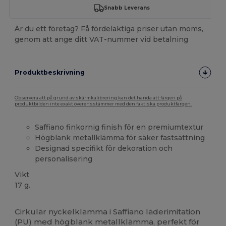
Snabb Leverans
Är du ett företag? Få fördelaktiga priser utan moms,
genom att ange ditt VAT-nummer vid betalning
Produktbeskrivning
Observera att på grund av skärmkalibrering kan det hända att färgen på
produktbilden inte exakt överensstämmer med den faktiska produktfärgen.
Saffiano finkornig finish för en premiumtextur
Högblank metallklämma för säker fastsättning
Designad specifikt för dekoration och
personalisering
Vikt
17 g.
Högt lager
Cirkulär nyckelklämma i Saffiano läderimitation
(PU) med högblank metallklämma, perfekt för