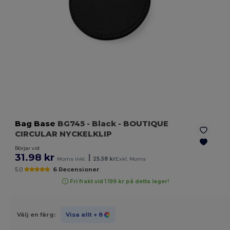
Bag Base
BG745
- Black
- BOUTIQUE
CIRCULAR NYCKELKLIP
Börjar vid
31.98 kr
|
Moms inkl.
25.58 kr
Exkl. Moms
5.0
6 Recensioner
Fri frakt vid 1 199 kr på detta lager!
Välj en färg:
Visa allt
+ 8