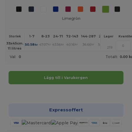
Limegrön
1-7
8-23
24-71
72-143
144-287
288 +
Mer
Storlek
Lager
Kvantite
+
33x45cm.
50.58
47.07
43.56
40.16
36.66
34.85
kr
kr
kr
kr
kr
kr
219
11 litres
Val:
0
Totalt:
0.00 k
Lägg till i Varukorgen
Anpassa det!
Expressoffert