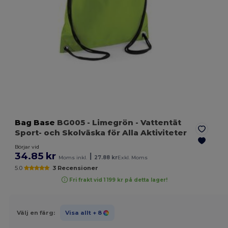
Bag Base
BG005
- Limegrön
- Vattentät
Sport- och Skolväska för Alla Aktiviteter
Börjar vid
34.85 kr
|
Moms inkl.
27.88 kr
Exkl. Moms
5.0
3 Recensioner
Fri frakt vid 1 199 kr på detta lager!
Välj en färg:
Visa allt
+ 8