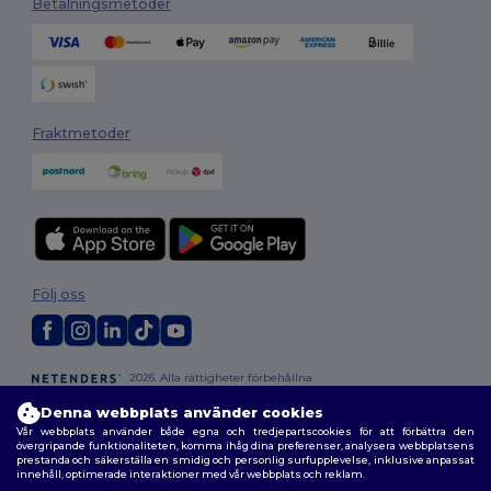
Betalningsmetoder
Fraktmetoder
Följ oss
2026. Alla rättigheter förbehållna
Allmänna Villkor
|
Anpassad policy
|
Integritetspolicy
|
Policy för cookies
Denna webbplats använder cookies
|
Karta över webbplatsen
Vår webbplats använder både egna och tredjepartscookies för att förbättra den
övergripande funktionaliteten, komma ihåg dina preferenser, analysera webbplatsens
prestanda och säkerställa en smidig och personlig surfupplevelse, inklusive anpassat
innehåll, optimerade interaktioner med vår webbplats och reklam.