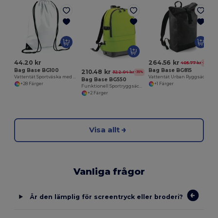
44.20 kr
264.56 kr
405.77 kr
-35%
Bag Base BG100
Bag Base BG815
210.48 kr
322.04 kr
-35%
Vattentät Sportväska med Anpassningsbar Design
Vattentät Urban Ryggsäck med Rullstängning
Bag Base BG550
+28 Färger
+1 Färger
Funktionell Sportryggsäck med Laptopfack
+2 Färger
Visa allt
Vanliga frågor
Är den lämplig för screentryck eller broderi?