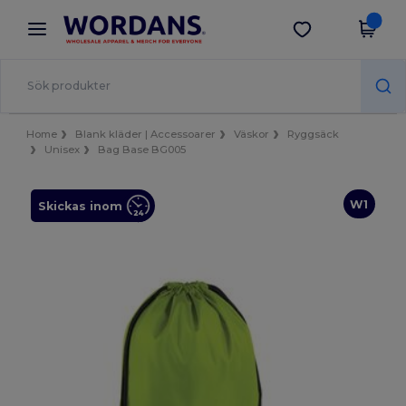
×
Wordans-app
Hämta app
Bättre priser i appen!
Home
Blank kläder | Accessoarer
Väskor
Ryggsäck
Unisex
Bag Base BG005
W1
Skickas inom