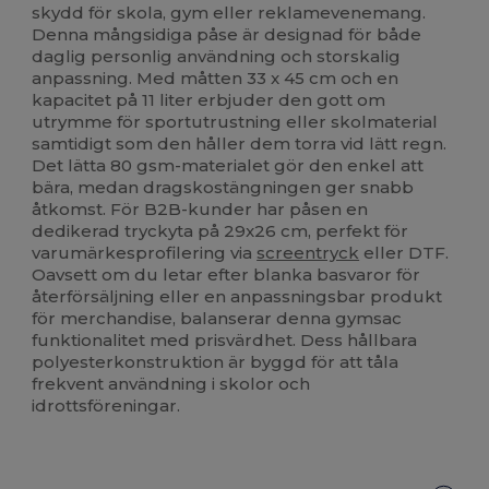
skydd för skola, gym eller reklamevenemang.
Denna mångsidiga påse är designad för både
daglig personlig användning och storskalig
anpassning. Med måtten 33 x 45 cm och en
kapacitet på 11 liter erbjuder den gott om
utrymme för sportutrustning eller skolmaterial
samtidigt som den håller dem torra vid lätt regn.
Det lätta 80 gsm-materialet gör den enkel att
bära, medan dragskostängningen ger snabb
åtkomst. För B2B-kunder har påsen en
dedikerad tryckyta på 29x26 cm, perfekt för
varumärkesprofilering via
screentryck
eller DTF.
Oavsett om du letar efter blanka basvaror för
återförsäljning eller en anpassningsbar produkt
för merchandise, balanserar denna gymsac
funktionalitet med prisvärdhet. Dess hållbara
polyesterkonstruktion är byggd för att tåla
frekvent användning i skolor och
idrottsföreningar.