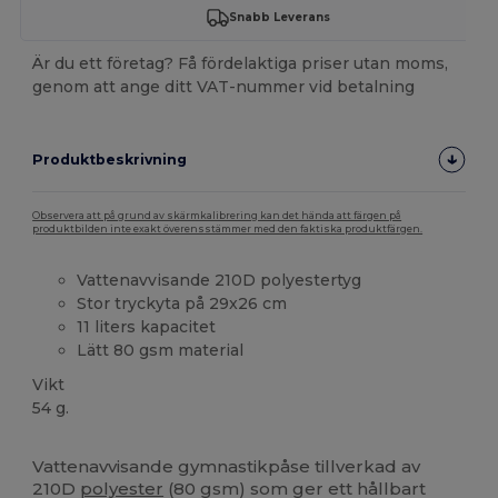
Snabb Leverans
Är du ett företag? Få fördelaktiga priser utan moms,
genom att ange ditt VAT-nummer vid betalning
Produktbeskrivning
Observera att på grund av skärmkalibrering kan det hända att färgen på
produktbilden inte exakt överensstämmer med den faktiska produktfärgen.
Vattenavvisande 210D polyestertyg
Stor tryckyta på 29x26 cm
11 liters kapacitet
Lätt 80 gsm material
Vikt
54 g.
Anpassningsbar
Högt lager
Vattenavvisande gymnastikpåse tillverkad av
210D
polyester
(80 gsm) som ger ett hållbart