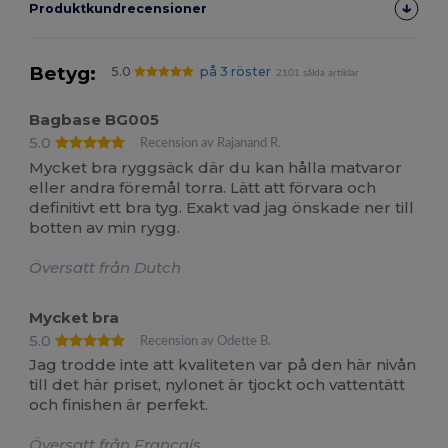
Produktkundrecensioner
Betyg:
5.0
på 3 röster
2101 sålda artiklar
Bagbase BG005
5.0
Recension av Rajanand R.
Mycket bra ryggsäck där du kan hålla matvaror
eller andra föremål torra. Lätt att förvara och
definitivt ett bra tyg. Exakt vad jag önskade ner till
botten av min rygg.
Översatt från Dutch
Mycket bra
5.0
Recension av Odette B.
Jag trodde inte att kvaliteten var på den här nivån
till det här priset, nylonet är tjockt och vattentätt
och finishen är perfekt.
Översatt från Français