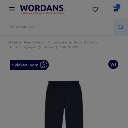
×
Wordans-app
Hämta app
Bättre priser i appen!
Home
Blank kläder | Accessoarer
Byxor & shorts
Träningsbyxor
Unisex
B&C ID000
W1
Skickas inom