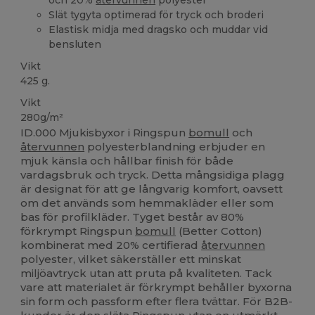
Slät tygyta optimerad för tryck och broderi
Elastisk midja med dragsko och muddar vid
bensluten
Vikt
425 g.
Vikt
280g/m²
ID.000 Mjukisbyxor i Ringspun
bomull
och
återvunnen
polyesterblandning erbjuder en
mjuk känsla och hållbar finish för både
vardagsbruk och tryck. Detta mångsidiga plagg
är designat för att ge långvarig komfort, oavsett
om det används som hemmakläder eller som
bas för profilkläder. Tyget består av 80%
förkrympt Ringspun
bomull
(Better Cotton)
kombinerat med 20% certifierad
återvunnen
polyester, vilket säkerställer ett minskat
miljöavtryck utan att pruta på kvaliteten. Tack
vare att materialet är förkrympt behåller byxorna
sin form och passform efter flera tvättar. För B2B-