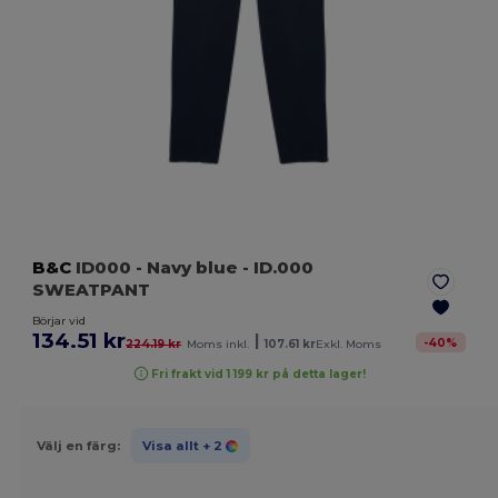
B&C
ID000
- Navy blue
- ID.000
SWEATPANT
Börjar vid
134.51 kr
|
-
40
%
224.19 kr
Moms inkl.
107.61 kr
Exkl. Moms
Fri frakt vid 1 199 kr på detta lager!
Välj en färg:
Visa allt
+ 2