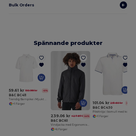
Bulk Orders
Spännande produkter
59.61 kr
150.98 kr
-61%
B&C BC411
Trendig Barnpike i Mjukt Piquétyg
101.04 kr
251.60 kr
-60%
+1 Färger
B&C BC430
Pikétröja i bomull med kontrastkrage och ärmar
239.06 kr
427.87 kr
-44%
+1 Färger
B&C BCI61
Vindjacka med Ergonomisk Huva och Fickor
+6 Färger