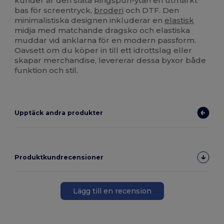
kunder är den släta Ringspun-ytan en utmärkt
bas för screentryck,
broderi
och DTF. Den
minimalistiska designen inkluderar en
elastisk
midja med matchande dragsko och elastiska
muddar vid anklarna för en modern passform.
Oavsett om du köper in till ett idrottslag eller
skapar merchandise, levererar dessa byxor både
funktion och stil.
Upptäck andra produkter
Produktkundrecensioner
Lägg till en recension