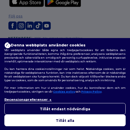
Följ oss
2026. Alla rättigheter förbehållna
Allmänna Villkor
|
Anpassad policy
|
Integritetspolicy
|
Policy för cookies
Denna webbplats använder cookies
|
Karta över webbplatsen
Vår webbplats använder både egna och tredjepartscookies för att förbättra den
övergripande funktionaliteten, komma ihåg dina preferenser, analysera webbplatsens
prestanda och säkerställa en smidig och personlig surfupplevelse, inklusive anpassat
innehåll, optimerade interaktioner med vår webbplats och reklam.
Du kan hantera dina cookieinställningar när som helst. Nödvändiga cookies, som är
nödvändiga för webbplatsens funktion, kan inte inaktiveras eftersom de är nödvändiga
för att webbplatsen ska fungera korrekt. Du kan dock välja att tillåta eller blockera andra
typer av cookies, som de som används för personalisering, analys och inriktning.
För mer information om hur vi använder cookies, hur du kontrollerar dem och om
tredjepartscookies, vänligen se vår
Cookies policy
och
Privacy Policy
.
Recensionspreferenser
👋
Hej
Om du har några frågor eller
Tillåt endast nödvändiga
funderingar kan du kontakta
oss när som helst. Vår chatbot
Tillåt alla
finns här för som hjälp.