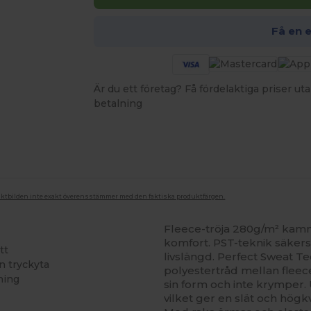
Få en 
Är du ett företag? Få fördelaktiga priser 
betalning
duktbilden inte exakt överensstämmer med den faktiska produktfärgen.
Fleece-tröja 280g/m² kamm
komfort. PST-teknik säkerst
tt
livslängd. Perfect Sweat T
n tryckyta
polyestertråd mellan fleece
ning
sin form och inte krymper
vilket ger en slät och högkva