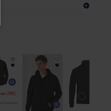
-43%
46.04 kr
ed Dragkedja