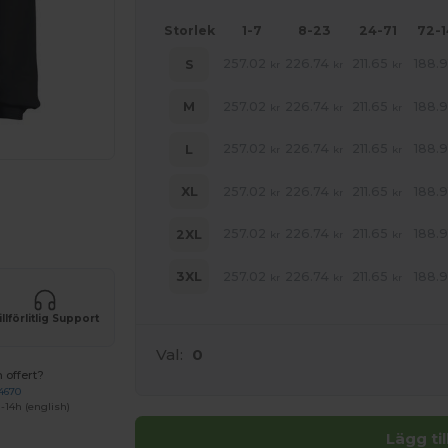
Storlek
1-7
8-23
24-71
72-
257.02
226.74
211.65
188.9
S
kr
kr
kr
257.02
226.74
211.65
188.9
M
kr
kr
kr
257.02
226.74
211.65
188.9
L
kr
kr
kr
257.02
226.74
211.65
188.9
XL
kr
kr
kr
 HÄR!
257.02
226.74
211.65
188.9
2XL
kr
kr
kr
257.02
226.74
211.65
188.9
3XL
kr
kr
kr
illförlitlig Support
Val:
0
 offert?
4670
-14h (english)
Lägg ti