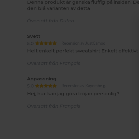
Denna produkt är ganska fluffig på insidan. De
den blå varianten av detta
Översatt från Dutch
Svett
5.0
Recension av JustCamoo
Helt enkelt perfekt sweatshirt Enkelt effektivt
Översatt från Français
Anpassning
5.0
Recension av Kayembe g.
Hej, hur kan jag göra tröjan personlig?
Översatt från Français