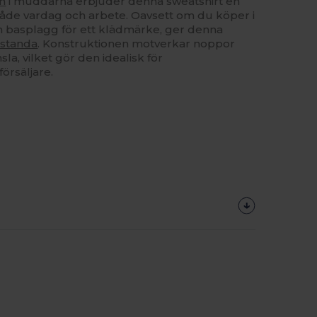
an
i muddarna erbjuder denna sweatshirt en
 både vardag och arbete. Oavsett om du köper i
om basplagg för ett klädmärke, ger denna
standa
. Konstruktionen motverkar noppor
la, vilket gör den idealisk för
försäljare.