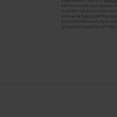
Med raka ärmar och
elast
stilren siluett som passar
bulk för ett event eller s
slitstarka
fleece
pålitlig
pre
och bibehåller en mjuk käns
grossistförsäljning och åter