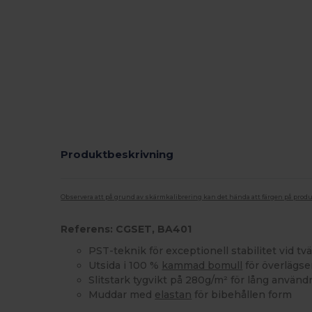
Produktbeskrivning
Observera att på grund av skärmkalibrering kan det hända att färgen på pro
Referens: CGSET, BA401
PST-teknik för exceptionell stabilitet vid tvä
Utsida i 100 %
kammad bomull
för överlägse
Slitstark tygvikt på 280g/m² för lång använd
Muddar med
elastan
för bibehållen form