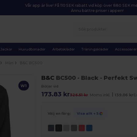
Vår app är live! Få 110 SEK rabatt vid köp över 880 SEK 
Ännu bättre priser i appen!
Jackor
Huvudbonader
Arbetskläder
Träningskläder
Accessoare
Män
B&C BC500
B&C
BC500
- Black
- Perfekt S
W1
Börjar vid
173.83 kr
|
326.51 kr
Moms inkl.
139.06 kr
E
Välj en färg:
Visa allt
+ 5