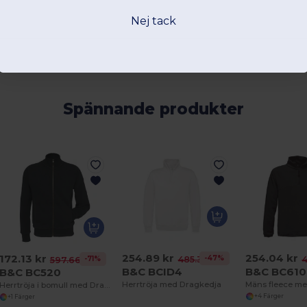
Nej tack
Spännande produkter
254.89 kr
254.04 kr
172.13 kr
-47%
485.35 kr
4
-71%
597.66 kr
B&C BCID4
B&C BC610
B&C BC520
Herrtröja med Dragkedja
Mäns fleece m
Herrtröja i bomull med Dragkedja
+4 Färger
+1 Färger