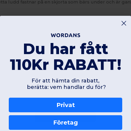
tta ludd fastnar på en skjorta som bärs under och är ganska
Du har fått
110Kr RABATT!
För att hämta din rabatt,
berätta: vem handlar du för?
Privat
Lägg till en recension
Företag