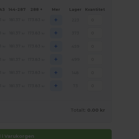
143
144-287
288 +
Mer
Lager
Kvantitet
+
1
181.37
173.83
223
kr
kr
kr
+
1
181.37
173.83
373
kr
kr
kr
+
1
181.37
173.83
459
kr
kr
kr
+
1
181.37
173.83
499
kr
kr
kr
+
1
181.37
173.83
148
kr
kr
kr
+
1
181.37
173.83
73
kr
kr
kr
Totalt:
0.00 kr
ll i Varukorgen