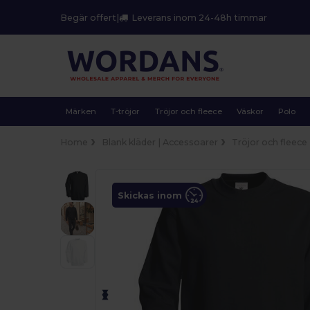
Begär offert
|
Leverans inom 24-48h timmar
Märken
T-tröjor
Tröjor och fleece
Väskor
Polo
Home
Blank kläder | Accessoarer
Tröjor och fleece
Skickas inom