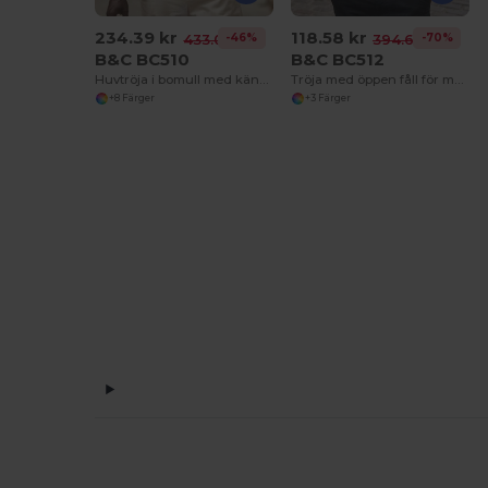
234.39 kr
118.58 kr
-46%
-70%
433.08 kr
394.61 kr
B&C BC510
B&C BC512
Huvtröja i bomull med känguru för män
Tröja med öppen fåll för män
+8 Färger
+3 Färger