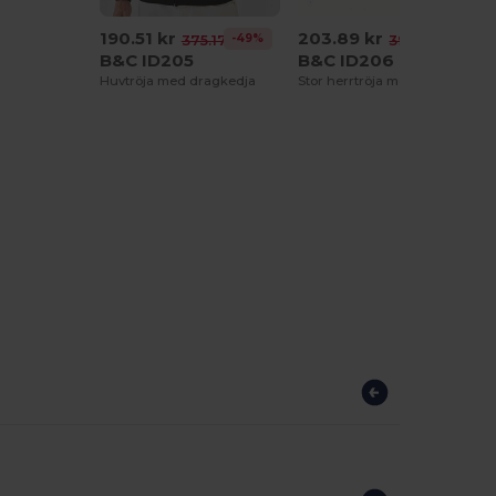
190.51 kr
203.89 kr
-49%
-48%
375.17 kr
393.76 kr
B&C ID205
B&C ID206
Huvtröja med dragkedja
Stor herrtröja med Dragkedja