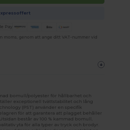
expressoffert
utan moms, genom att ange ditt VAT-nummer vid
ad bomull/polyester för hållbarhet och
äller exceptionell tvättstabilitet och lång
echnology (PST) använder en specifik
lagren för att garantera att plagget behåller
. Utsidan består av 100 % kammad bomull,
litativ yta för alla typer av tryck och brodyr.