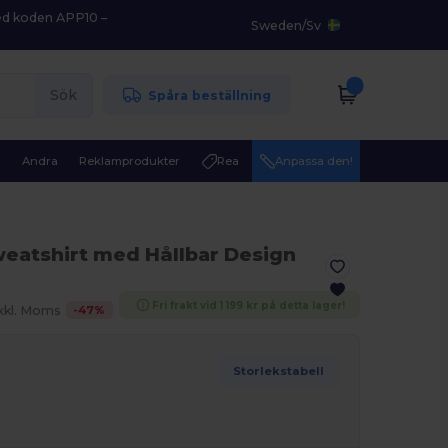
med koden APP10 –
Sweden
/
Sv
Sök
Spåra beställning
r
Andra
Reklamprodukter
Rea
Anpassa den!
weatshirt med Hållbar Design
Fri frakt vid 1 199 kr på detta lager!
-
47
%
xkl. Moms
Storlekstabell