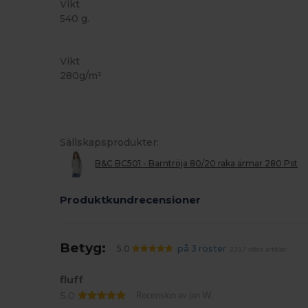
Vikt
540 g.
Anpassningsbar
Vikt
280g/m²
Sällskapsprodukter:
B&C BC501 - Barntröja 80/20 raka ärmar 280 Pst
Produktkundrecensioner
Betyg:
5.0
på 3 röster
2317 sålda artiklar
fluff
5.0
Recension av jan W.