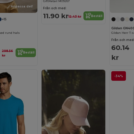
GiftRetail MO9267
Anpassa det!
Från och med:
11.90 kr
Beställ
12.43 kr
+15
Gildan GN40
med rund hals
Från och med
60.14
298.56
Beställ
kr
kr
-34%