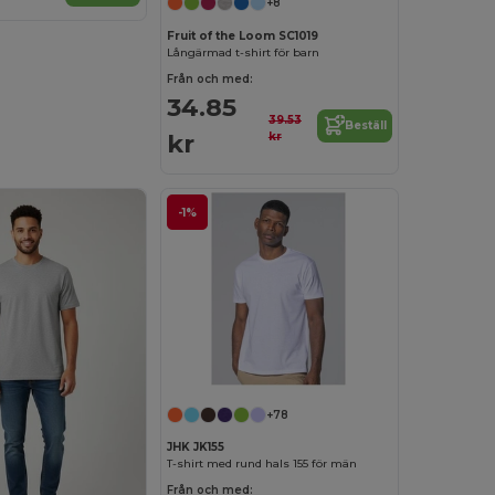
+8
Fruit of the Loom SC1019
Långärmad t-shirt för barn
Från och med:
34.85
39.53
Beställ
kr
kr
-1%
+78
JHK JK155
T-shirt med rund hals 155 för män
Från och med: