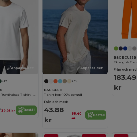
B&C BCU33B
Anpassa det!
Anpassa det!
Från och med
183.49
+17
+35
kr
00
B&C BC01T
Hållbar Klassisk Rundhalsad T-shirt i Bomull
T-shirt herr 100% bomull
Från och med:
r
43.88
Beställ
39.95 kr
88.40
Beställ
kr
kr