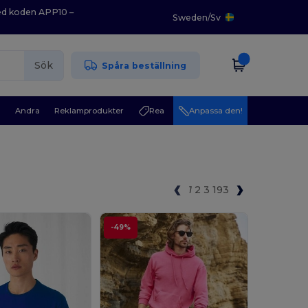
med koden APP10 –
Sweden
/
Sv
Sök
Spåra beställning
r
Andra
Reklamprodukter
Rea
Anpassa den!
1
2
3
193
-49%