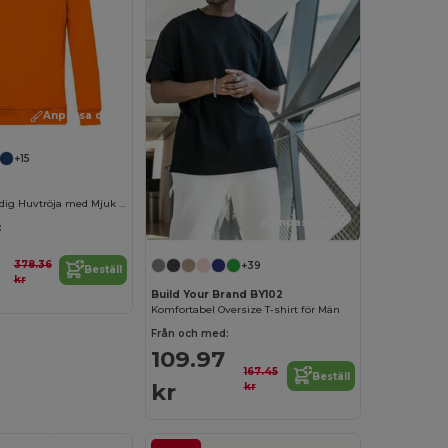
Anpassa det!
+15
Ekologisk Trendig Huvtröja med Mjuk Känsla
Anpassa det!
:
378.36
+39
Beställ
kr
Build Your Brand BY102
Komfortabel Oversize T-shirt för Män
Från och med:
109.97
167.45
Beställ
kr
kr