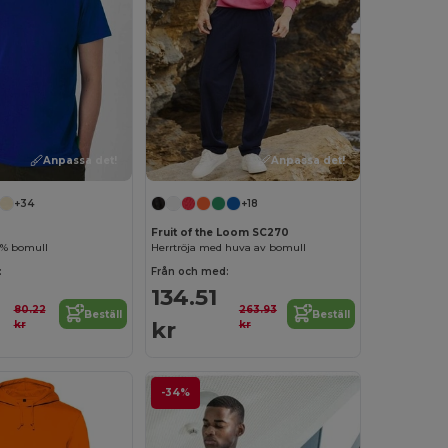
Anpassa det!
Anpassa det!
+34
+18
Fruit of the Loom SC270
00% bomull
Herrtröja med huva av bomull
:
Från och med:
134.51
80.22
263.93
Beställ
Beställ
kr
kr
kr
-34%