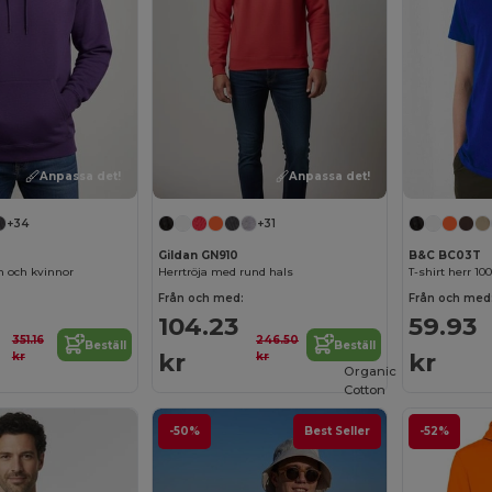
Anpassa det!
Anpassa det!
+34
+31
Gildan GN910
B&C BC03T
n och kvinnor
Herrtröja med rund hals
T-shirt herr 1
Från och med:
Från och med
104.23
59.93
351.16
246.50
Beställ
Beställ
kr
kr
kr
kr
Organic
Cotton
-50%
Best Seller
-52%