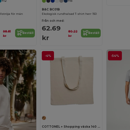
+12
+15
B&C BC01B
lströja för män
Ekologisk rundhalsad T-shirt herr 150
Från och med:
62.69
98.81
80.22
Beställ
Beställ
kr
kr
kr
-4%
-54%
Anpassa det!
COTTONEL + Shopping väska 140 gr/m2