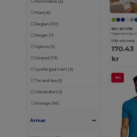
Kontrollera
(4)
Digital Transfer
(2)
Plaid
(6)
Ecologie
(8)
Raglan
(137)
B&C BCU31B
Egotier
(1257)
Organisk tröja 
Ringer
(7)
EgotierPro
(973)
Från och med:
170.43
Stjärna
(3)
Ekston
(10)
kr
Striped
(73)
Elevate
(25)
Syrafärgad tvätt
(3)
Elevate Essentials
(34)
-8%
Tie and dye
(1)
Elevate Life
(51)
Utbrändhet
(1)
Elevate NXT
(46)
Vintage
(56)
Estex
(16)
Ärmar
Et si on l'appelait Francis
(3)
EXCD by Promodoro
(5)