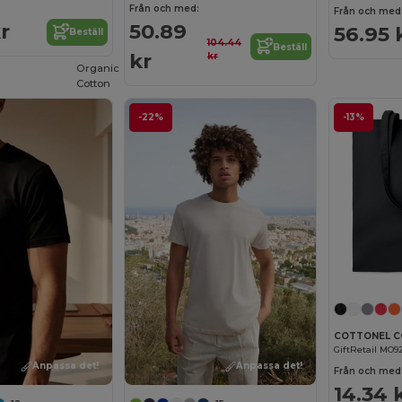
Från och med:
Från och med
r
50.89
56.95 
Beställ
104.44
Beställ
kr
kr
Organic
Cotton
-22%
-13%
GiftRetail MO9
Anpassa det!
Anpassa det!
Från och med
14.34 