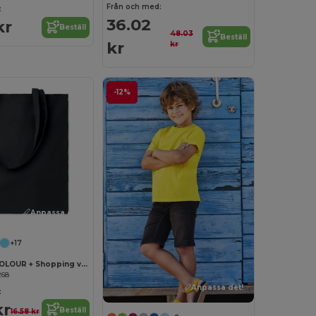
Från och med:
:
36.02
kr
Beställ
48.03
Beställ
kr
kr
-12%
Anpassa det!
+17
COTTONEL COLOUR + Shopping väska 140 gr/m3
268
Anpassa det!
:
kr
Beställ
16.58 kr