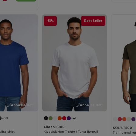
kr
-51%
Best Seller
Anpassa det!
Anpassa det!
+39
+41
Gildan 5000
SOL'S 11500
lst-shirt
Klassisk Herr T-shirt i Tung Bomull