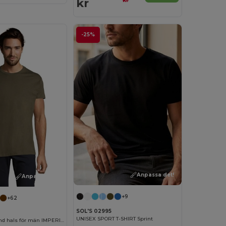
kr
kr
-25%
Anpassa det!
Anpassa det!
+9
+62
SOL'S 02995
UNISEX SPORT T-SHIRT Sprint
T-shirt med rund hals för män IMPERIAL