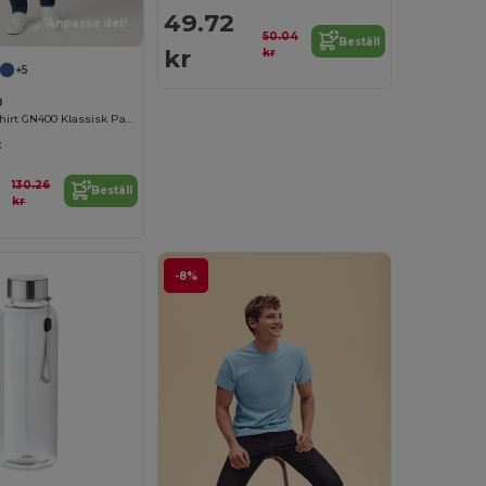
49.72
Anpassa det!
50.04
Beställ
kr
kr
+5
0
Gildan Herr T-shirt GN400 Klassisk Passform
:
130.26
Beställ
kr
-8%
Anpassa det!