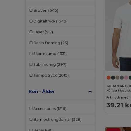
Broderi
(645)
Digitaltryck
(1649)
Laser
(517)
Resin Doming
(23)
Skärmdump
(1331)
Sublimering
(297)
Tampotryck
(2019)
GILDAN GN30
Kön - Ålder
Från och med:
39.21 k
Accessories
(1216)
Barn och ungdomar
(328)
Bebis
(68)