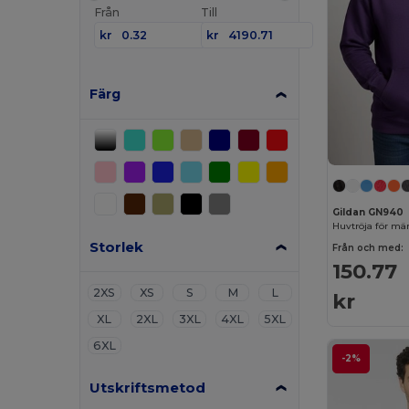
Från
Till
kr
kr
Färg
Gildan GN940
Huvtröja för mä
Storlek
Från och med:
150.77
2XS
XS
S
M
L
kr
XL
2XL
3XL
4XL
5XL
6XL
-2%
Utskriftsmetod