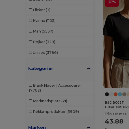
-37%
Flickor
(3)
Kvinna
(1103)
Män
(5557)
Pojkar
(329)
Unisex
(3786)
kategorier
Blank kläder | Accessoarer
(7762)
Marknadsplats
(21)
B&C BC02T
T-shirt 100% bom
Reklamprodukter
(5909)
Från och med:
43.88
Märken