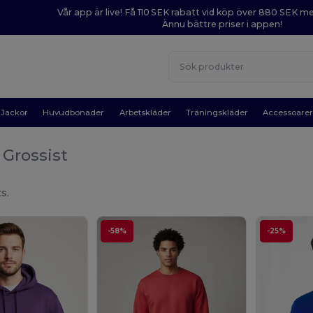
Vår app är live! Få 110 SEK rabatt vid köp över 880 SEK 
Ännu bättre priser i appen!
Jackor
Huvudbonader
Arbetskläder
Träningskläder
Accessoare
l
Grossist
s.
-58%
-25%