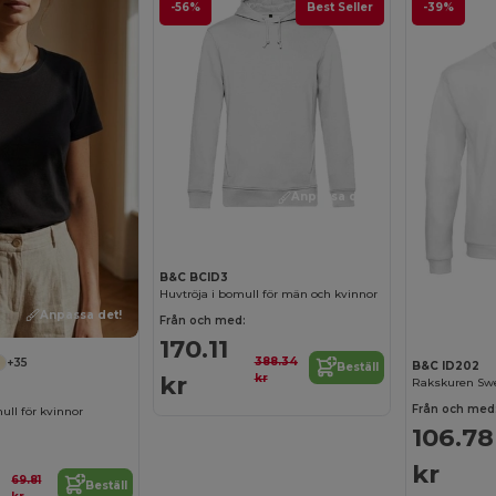
-56%
Best Seller
-39%
Anpassa det!
B&C BCID3
Huvtröja i bomull för män och kvinnor
Anpassa det!
Från och med:
170.11
388.34
+35
B&C ID202
Beställ
kr
kr
Rakskuren Swe
Från och med
ull för kvinnor
106.78
kr
69.81
Beställ