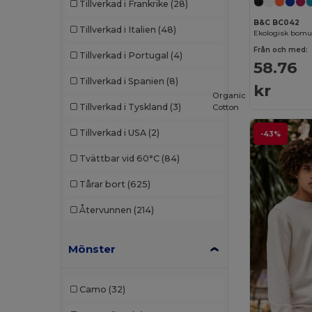
Tillverkad i Frankrike
(28)
CamelBak
(7)
B&C BC042
Tillverkad i Italien
(48)
Ekologisk bomul
Carhartt
(12)
Från och med:
Tillverkad i Portugal
(4)
58.76
Case Logic
(18)
Tillverkad i Spanien
(8)
kr
Caterpillar
(2)
Organic
Tillverkad i Tyskland
(3)
Cotton
CG International
(3)
Tillverkad i USA
(2)
-43%
Cherokee
(4)
Tvättbar vid 60°C
(84)
Chipolo
(2)
Tårar bort
(625)
Clubclass
(20)
Återvunnen
(214)
Craghoppers
(14)
Mönster
Crocs
(3)
Dickies
(8)
Camo
(32)
Dickies Medical
(5)