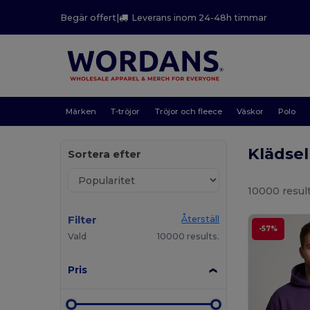
Begär offert
|
Leverans inom 24-48h timmar
Märken
T-tröjor
Tröjor och fleece
Väskor
Polo
Klädse
Sortera efter
10000 result
Filter
Återställ
-57%
Vald
10000 results.
Pris