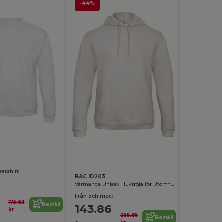
-44%
Anpassa det!
Anpassa det!
atshirt
B&C ID203
:
Värmande Unisex Huvtröja för Utomhusaktiviteter
Från och med:
175.63
Beställ
143.86
kr
255.85
Beställ