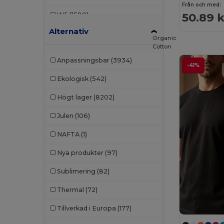
Från och med:
50.89 k
W5
(1580)
B&C Pro
(12)
Alternativ
W8
(227)
Babybugz
(26)
Organic
Cotton
W19
(67)
Bag Base
(167)
Anpassningsbar
(3934)
-41%
W21
(110)
Bagbase
(42)
Ekologisk
(542)
W22
(2557)
Barents
(7)
Högt lager
(8202)
W32
(1617)
Beechfield
(358)
Julen
(106)
W45
(1342)
Bella+Canvas
(29)
NAFTA
(1)
W53
(258)
Black&Match
(20)
Nya produkter
(97)
Branve
(8)
Sublimering
(82)
Brook Taverner
(42)
Thermal
(72)
Buff
(3)
Tillverkad i Europa
(177)
Build Your Brand
(132)