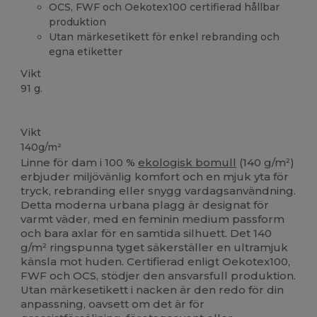
OCS, FWF och Oekotex100 certifierad hållbar
produktion
Utan märkesetikett för enkel rebranding och
egna etiketter
Vikt
91 g.
Ekologisk
Anpassningsbar
Ekologisk
Ekologisk
Ekologisk
Vikt
140g/m²
Linne för dam i 100 %
ekologisk bomull
(140 g/m²)
erbjuder miljövänlig komfort och en mjuk yta för
tryck, rebranding eller snygg vardagsanvändning.
Detta moderna urbana plagg är designat för
varmt väder, med en feminin medium passform
och bara axlar för en samtida silhuett. Det 140
g/m² ringspunna tyget säkerställer en ultramjuk
känsla mot huden. Certifierad enligt Oekotex100,
FWF och OCS, stödjer den ansvarsfull produktion.
Utan märkesetikett i nacken är den redo för din
anpassning, oavsett om det är för