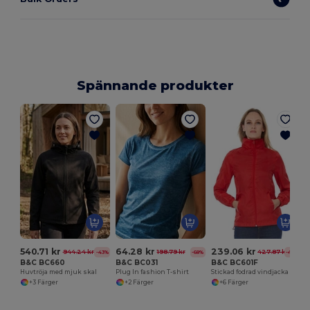
Spännande produkter
S
540.71 kr
64.28 kr
239.06 kr
944.24 kr
198.79 kr
427.87 kr
-43%
-68%
-44%
B&C BC660
B&C BC031
B&C BC601F
Huvtröja med mjuk skal
Plug In fashion T-shirt
Stickad fodrad vindjacka för kvinnor
+3 Färger
+2 Färger
+6 Färger