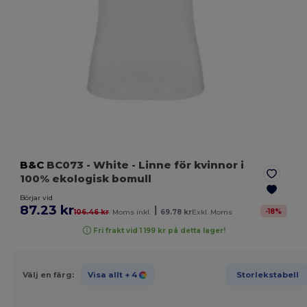
B&C
BC073
- White
- Linne för kvinnor i
100% ekologisk bomull
Börjar vid
87.23 kr
|
-
18
%
106.46 kr
Moms inkl.
69.78 kr
Exkl. Moms
Fri frakt vid 1 199 kr på detta lager!
Välj en färg:
Visa allt
+ 4
Storlekstabell