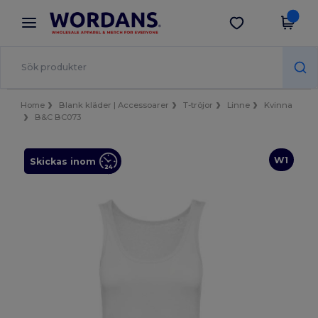
×
Wordans-app
Hämta app
Bättre priser i appen!
Home
Blank kläder | Accessoarer
T-tröjor
Linne
Kvinna
B&C BC073
W1
Skickas inom