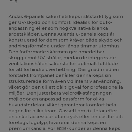
75 g.
Högt lager
Andas 6-panels säkerhetskeps i slitstarkt tyg som
ger UV-skydd och komfort. Idealisk för bulk-
anpassning eller som högkvalitativa blanka
arbetskläder. Denna Atlantis 6-panels keps är
konstruerad för dem som kräver både skydd och
andningsförmåga under långa timmar utomhus.
Den förformade skärmen ger omedelbar
skugga mot UV-strålar, medan de integrerade
ventilationshålen säkerställer optimalt luftflöde
för att förhindra överhettning. Designad med en
förstärkt frontpanel behåller denna keps sin
strukturerade form även vid intensiv användning,
vilket gör den till ett pålitligt val för professionella
miljöer. Den justerbara Velcro®-stängningen
möjliggör en anpassad passform för olika
huvudstorlekar, vilket garanterar komfort hela
dagen för olika team. Oavsett om du letar efter
en enkel accessoar utan tryck eller en bas för ditt
företags logotyp, levererar denna keps en
premiumkänsla. För B2B-kunder är denna keps