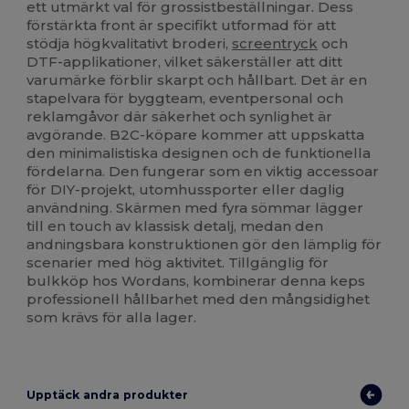
ett utmärkt val för grossistbeställningar. Dess
förstärkta front är specifikt utformad för att
stödja högkvalitativt broderi,
screentryck
och
DTF-applikationer, vilket säkerställer att ditt
varumärke förblir skarpt och hållbart. Det är en
stapelvara för byggteam, eventpersonal och
reklamgåvor där säkerhet och synlighet är
avgörande. B2C-köpare kommer att uppskatta
den minimalistiska designen och de funktionella
fördelarna. Den fungerar som en viktig accessoar
för DIY-projekt, utomhussporter eller daglig
användning. Skärmen med fyra sömmar lägger
till en touch av klassisk detalj, medan den
andningsbara konstruktionen gör den lämplig för
scenarier med hög aktivitet. Tillgänglig för
bulkköp hos Wordans, kombinerar denna keps
professionell hållbarhet med den mångsidighet
som krävs för alla lager.
Upptäck andra produkter