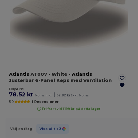
Atlantis
AT007
- White
-
Atlantis
Justerbar 6-Panel Keps med Ventilation
Börjar vid
78.52 kr
|
Moms inkl.
62.82 kr
Exkl. Moms
5.0
1 Recensioner
Fri frakt vid 1 199 kr på detta lager!
Välj en färg:
Visa allt
+ 3