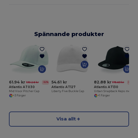
Spännande produkter
61.94 kr
54.61 kr
82.88 kr
130.26 kr
175.63 kr
-52%
-53%
Atlantis AT030
Atlantis AT127
Atlantis AT130
Mid Visor Pitcher Cap
Liberty Five Buckle Cap
Urban Snapback Keps med Stil och Komfort
+3 Färger
+1 Färger
Visa allt