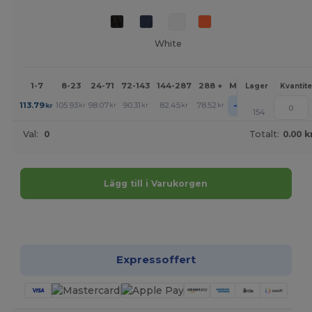
White
1-7
8-23
24-71
72-143
144-287
288 +
Mer
Lager
Kvantite
+
113.79
105.93
98.07
90.31
82.45
78.52
kr
kr
kr
kr
kr
kr
154
Val:
0
Totalt:
0.00 k
Lägg till i Varukorgen
Anpassa det!
Expressoffert