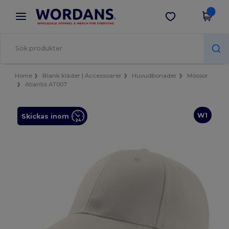
×
Wordans-app
Hämta app
Bättre priser i appen!
Home
Blank kläder | Accessoarer
Huvudbonader
Mössor
Atlantis AT007
W1
Skickas inom