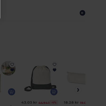
43.03 kr
18.28 kr
-4%
-4%
44.94 kr
19.02 kr