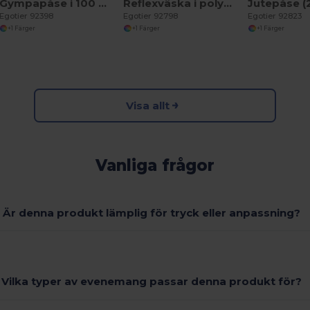
Gympapåse i 100 % bomull (140 g/m²)
Reflexväska i polyester (200 g/m²)
Egotier 92398
Egotier 92798
Egotier 92823
+1 Färger
+1 Färger
+1 Färger
Visa allt
Vanliga frågor
Är denna produkt lämplig för tryck eller anpassning?
Vilka typer av evenemang passar denna produkt för?