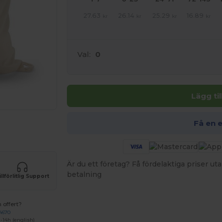
27.63
26.14
25.29
16.89
kr
kr
kr
kr
Val:
0
Lägg ti
Få en 
 produkter
Är du ett företag? Få fördelaktiga priser 
betalning
illförlitlig Support
 offert?
4670
-14h (english)