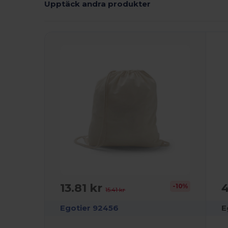
Upptäck andra produkter
Anpassa
A
Det!
13.81 kr
4
-10%
15.41 kr
Egotier 92456
E