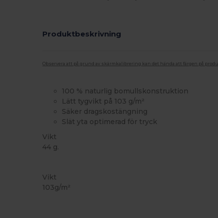
Produktbeskrivning
Observera att på grund av skärmkalibrering kan det hända att färgen på pro
100 % naturlig bomullskonstruktion
Lätt tygvikt på 103 g/m²
Säker dragskostängning
Slät yta optimerad för tryck
Vikt
44 g.
Anpassningsbar
Vikt
103g/m²