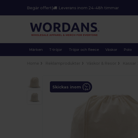
Begär offert
|
Leverans inom 24-48h timmar
Märken
T-tröjor
Tröjor och fleece
Väskor
Polo
Home
Reklamprodukter
Väskor & Resor
Kassar
Skickas inom