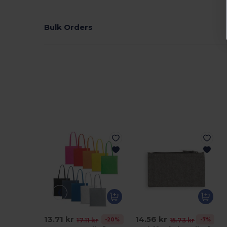
Bulk Orders
13.71 kr
14.56 kr
-20%
-7%
17.11 kr
15.73 kr