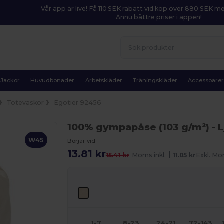
Vår app är live! Få 110 SEK rabatt vid köp över 880 SEK 
Ännu bättre priser i appen!
Jackor
Huvudbonader
Arbetskläder
Träningskläder
Accessoare
Toteväskor
Egotier 92456
100% gympapåse (103 g/m²)
- 
W45
Börjar vid
13.81 kr
|
15.41 kr
Moms inkl.
11.05 kr
Exkl. M
1-7
8-23
24-71
72-143