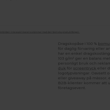
duktbilden inte exakt överensstämmer med den faktiska produktfärgen.
Dragskopåse i 100 %
bomul
för daglig förvaring eller
har en enkel dragskostängni
103 g/m² ger en balans mel
personligt bruk och reklam
duk
för
screentryck
eller d
logotypvisningar. Oavsett
eller giveaway på mässor,
B2B-klienter kommer att u
företagsevent.