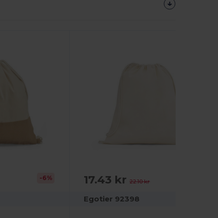
Anpassa
Det!
17.43 kr
-6%
-21%
22.10 kr
Egotier 92398