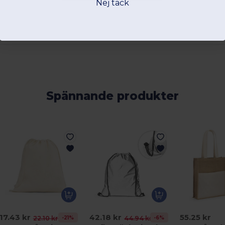
Nej tack
Spännande produkter
17.43 kr
42.18 kr
55.25 kr
-21%
-6%
22.10 kr
44.94 kr