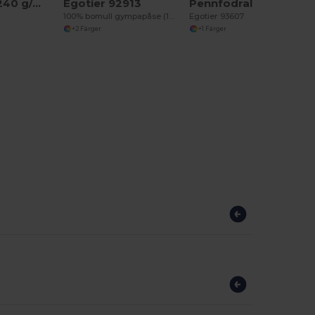
Jutepåse (240 g/m²) och ficka i 100% bomull (140 gm²)
Egotier 92913
Pennfodral i 100% bomullkanvas (290 g/m²), med en cylindrisk utformning
100% bomull gympapåse (180 g/m²)
Egotier 93607
+2 Färger
+1 Färger