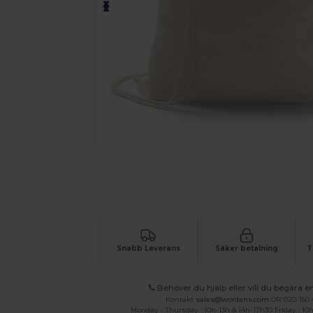
Begär en anpassad offert för dina
Snabb Leverans
Säker betalning
T
Behöver du hjälp eller vill du begära en
Kontakt
sales@wordans.com
OR
020-160 
Monday - Thursday : 10h-13h & 14h-17h30 Friday : 10h