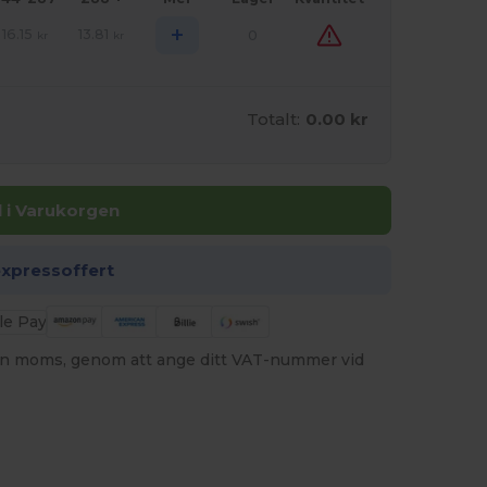
+
16.15
13.81
0
kr
kr
Totalt:
0.00 kr
ll i Varukorgen
expressoffert
utan moms, genom att ange ditt VAT-nummer vid