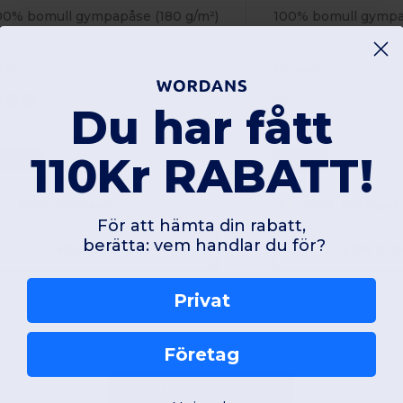
00% bomull gympapåse (180 g/m²)
100% bomull gympap
8 g
160 gsm
Du har fått
110Kr RABATT!
Unique
Unique
W45
Portugal
W45
Portugal
För att hämta din rabatt,
berätta: vem handlar du för?
Visa produkt
Visa pr
Privat
Företag
Lägg till en recension