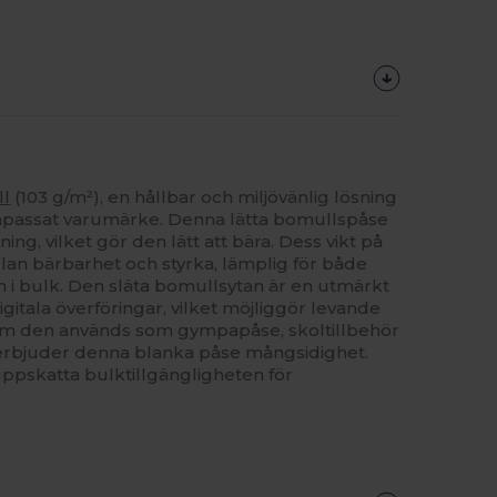
l
(103 g/m²), en hållbar och miljövänlig lösning
 anpassat varumärke. Denna lätta bomullspåse
ng, vilket gör den lätt att bära. Dess vikt på
lan bärbarhet och styrka, lämplig för både
 i bulk. Den släta bomullsytan är en utmärkt
igitala överföringar, vilket möjliggör levande
 om den används som gympapåse, skoltillbehör
 erbjuder denna blanka påse mångsidighet.
ppskatta bulktillgängligheten för