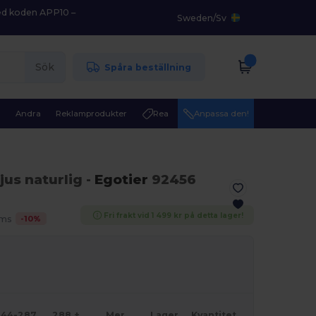
med koden APP10 –
Sweden
/
Sv
Sök
Spåra beställning
r
Andra
Reklamprodukter
Rea
Anpassa den!
Ljus naturlig
-
Egotier
92456
Fri frakt vid 1 499 kr på detta lager!
-
10
%
oms
144-287
288 +
Mer
Lager
Kvantitet