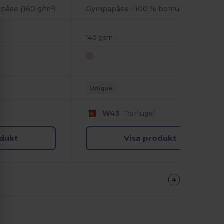
åse (160 g/m²)
Gympapåse i 100 % bomull (140 g/m²)
140 gsm
Unique
W45
Portugal
odukt
Visa produkt