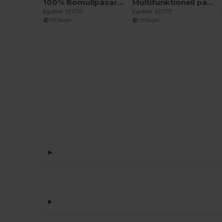
100% Bomullpåsar (140 g/m²)
Multifunktionell påse med återvunnen bomull (70%) och polyester (30% rPET) (140 g/m²)
Egotier 92070
Egotier 92077
+17 Färger
+3 Färger