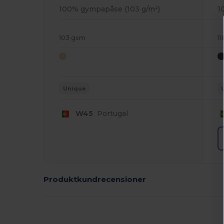
100% gympapåse (103 g/m²)
1
103 gsm
11
Unique
W45
Portugal
Produktkundrecensioner