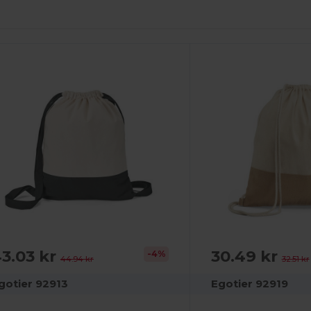
npassa
Anpassa
Det!
Det!
3.03 kr
30.49 kr
-4%
44.94 kr
32.51 kr
gotier 92913
Egotier 92919