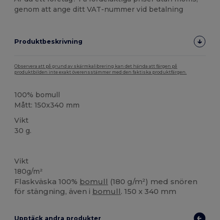
genom att ange ditt VAT-nummer vid betalning
Produktbeskrivning
Observera att på grund av skärmkalibrering kan det hända att färgen på
produktbilden inte exakt överensstämmer med den faktiska produktfärgen.
100% bomull
Mått: 150x340 mm
Vikt
30 g.
Högt lager
Anpassningsbar
Vikt
180g/m²
Flaskväska 100%
bomull
(180 g/m²) med snören
för stängning, även i
bomull
. 150 x 340 mm
Upptäck andra produkter