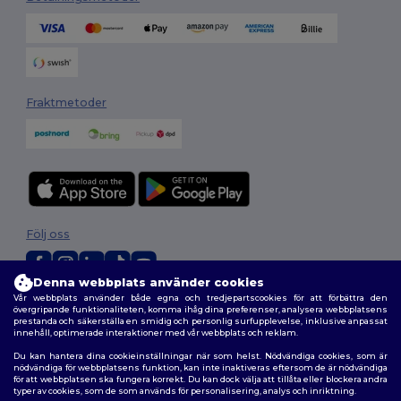
Fraktmetoder
Följ oss
Denna webbplats använder cookies
Vår webbplats använder både egna och tredjepartscookies för att förbättra den
2026. Alla rättigheter förbehållna
övergripande funktionaliteten, komma ihåg dina preferenser, analysera webbplatsens
Allmänna Villkor
|
Anpassad policy
|
Integritetspolicy
|
Policy för cookies
prestanda och säkerställa en smidig och personlig surfupplevelse, inklusive anpassat
innehåll, optimerade interaktioner med vår webbplats och reklam.
|
Karta över webbplatsen
Du kan hantera dina cookieinställningar när som helst. Nödvändiga cookies, som är
nödvändiga för webbplatsens funktion, kan inte inaktiveras eftersom de är nödvändiga
för att webbplatsen ska fungera korrekt. Du kan dock välja att tillåta eller blockera andra
typer av cookies, som de som används för personalisering, analys och inriktning.