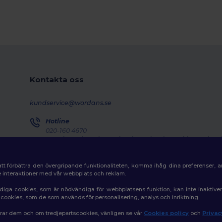
Kontakta oss
kundservice@wordans.se
Hotline
020-160 4670
Monday - Thursday : 10h-13h & 14h-17h30 Friday : 10h-14h
Försändelseuppföljning
tt förbättra den övergripande funktionaliteten, komma ihåg dina preferenser, 
de interaktioner med vår webbplats och reklam.
diga cookies, som är nödvändiga för webbplatsens funktion, kan inte inaktiv
av cookies, som de som används för personalisering, analys och inriktning.
erar dem och om tredjepartscookies, vänligen se vår
Cookies policy
och
Privac