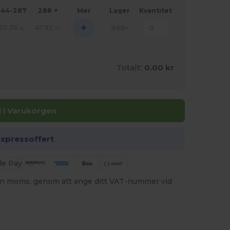
144-287
288 +
Mer
Lager
Kvantitet
+
50.36
47.92
999+
kr
kr
Totalt:
0.00 kr
ll i Varukorgen
expressoffert
utan moms, genom att ange ditt VAT-nummer vid