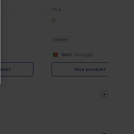
174 g
Unique
W45
Portugal
odukt
Visa produkt