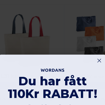
1.31 kr
81.07 kr
-6%
Du har fått
65.56 kr
82.45 kr
gotier 92822
Egotier 92327
110Kr RABATT!
100% bomull canvas påse (280 g/m²)