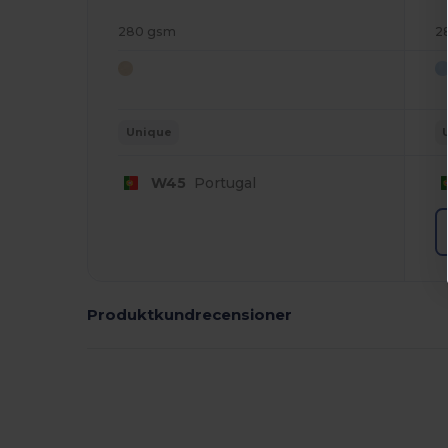
280 gsm
2
Unique
W45
Portugal
Produktkundrecensioner