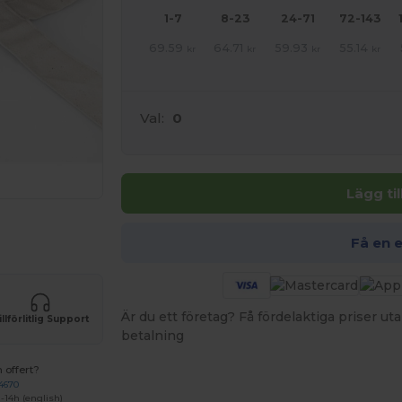
1-7
8-23
24-71
72-143
69.59
64.71
59.93
55.14
kr
kr
kr
kr
Val:
0
Lägg ti
 HÄR!
Få en 
Är du ett företag? Få fördelaktiga priser 
illförlitlig Support
betalning
 offert?
4670
-14h (english)