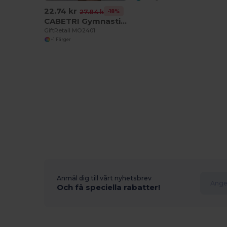
22.74 kr
-18%
27.84 kr
CABETRI Gymnastikpåse pre-used bomull
GiftRetail MO2401
+1 Färger
Anmäl dig till vårt nyhetsbrev
Och få speciella rabatter!