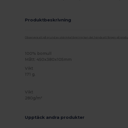
Produktbeskrivning
Observera att på grund av skärmkalibrering kan det hända att färgen på pro
100% bomull
Mått: 450x380x105mm
Vikt
171 g.
Anpassningsbar
Högt lager
Vikt
280g/m²
Upptäck andra produkter
Anpassa
A
Det!