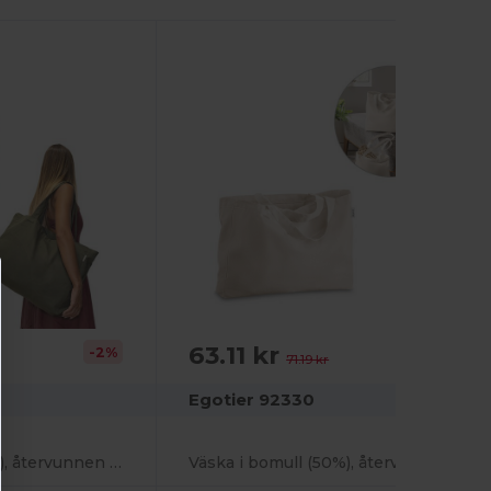
63.11 kr
-2%
-11%
71.19 kr
Egotier 92330
Väska i bomull (50%), återvunnen bomull (30%) och polyester (20% rPET) (280 g/ m²)
Väska i bomull (50%), återvunnen bomull (30%) och polyester (20% rPET) (280 g/ m²)