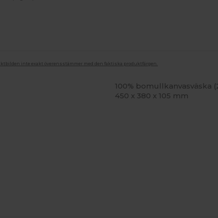
duktbilden inte exakt överensstämmer med den faktiska produktfärgen.
100% bomullkanvasväska (2
450 x 380 x 105 mm
npassa
Anpassa
Det!
Det!