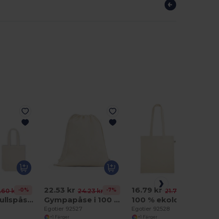
22.53 kr
16.79 kr
-0%
-7%
-23%
.60 kr
24.23 kr
21.78 kr
100 % bomullspåse (220 g/m²)
Gympapåse i 100 % ekologisk bomull (140 g/m²)
100 % ekologisk bomullspåse (140 g/m²)
Egotier 92527
Egotier 92528
+1 Färger
+1 Färger