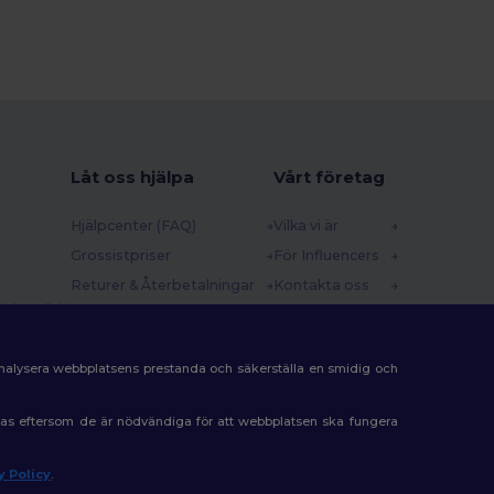
Låt oss hjälpa
Vårt företag
Hjälpcenter (FAQ)
Vilka vi är
Grossistpriser
För Influencers
Returer & Återbetalningar
Kontakta oss
 (english)
Ordlista
Karriärcenter
Fraktmetoder
analysera webbplatsens prestanda och säkerställa en smidig och
Rabattkoder
eras eftersom de är nödvändiga för att webbplatsen ska fungera
y Policy
.