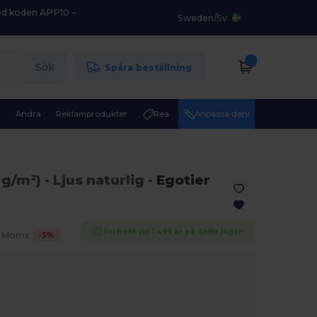
med koden APP10 –
Sweden
/
Sv
Sök
Spåra beställning
r
Andra
Reklamprodukter
Rea
Anpassa den!
 g/m²)
- Ljus naturlig
-
Egotier
Fri frakt vid 1 499 kr på detta lager!
-
5
%
. Moms