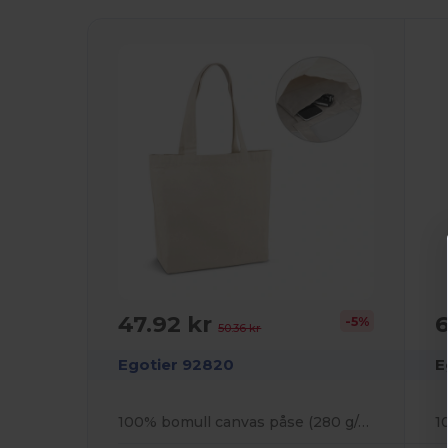
47.92 kr
6
-5%
50.36 kr
Egotier 92820
E
100% bomull canvas påse (280 g/m²)