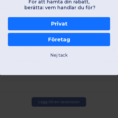
För att hämta din rabatt,
berätta: vem handlar du för?
80 gsm
134 g
Privat
Unique
Unique
Företag
W45
Portugal
W45
Portugal
Nej tack
Visa produkt
Visa pr
Lägg till en recension