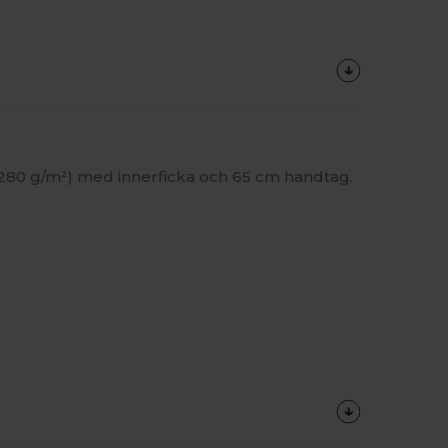
80 g/m²) med innerficka och 65 cm handtag.
Anpassa
Det!