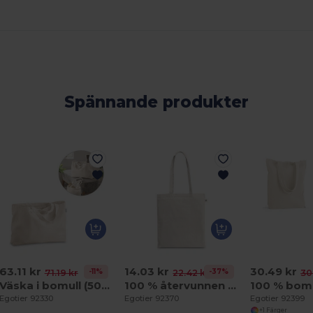
Spännande produkter
63.11 kr
14.03 kr
30.49 kr
-11%
-37%
71.19 kr
22.42 kr
30
Väska i bomull (50%), återvunnen bomull (30%) och polyester (20% rPET) (280 g/ m²)
100 % återvunnen bomullspåse (180 g/m²)
Egotier 92330
Egotier 92370
Egotier 92399
+1 Färger