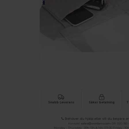
Anpassa din produkt online
Snabb Leverans
Säker betalning
T
Behöver du hjälp eller vill du begära en
Kontakt
sales@wordans.com
OR
020-160 
Monday - Thursday : 10h-13h & 14h-17h30 Friday : 10h