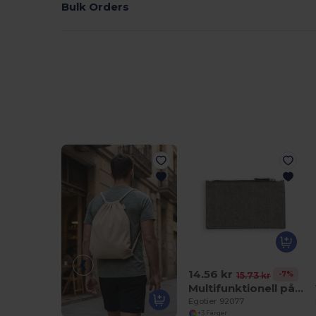
Bulk Orders
14.56 kr
-7%
15.73 kr
Multifunktionell påse med återvunnen bomull (70%) och polyester (30% rPET) (140 g/m²)
Egotier 92077
+3 Färger