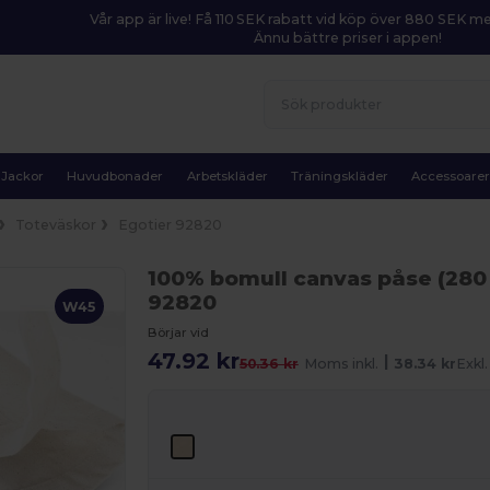
Vår app är live! Få 110 SEK rabatt vid köp över 880 SEK 
Ännu bättre priser i appen!
Jackor
Huvudbonader
Arbetskläder
Träningskläder
Accessoare
Toteväskor
Egotier 92820
100% bomull canvas påse (280
92820
W45
Börjar vid
47.92 kr
|
50.36 kr
Moms inkl.
38.34 kr
Exkl