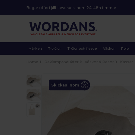
Begär offert
|
Leverans inom 24-48h timmar
Märken
T-tröjor
Tröjor och fleece
Väskor
Polo
Home
Reklamprodukter
Väskor & Resor
Kassar
Skickas inom