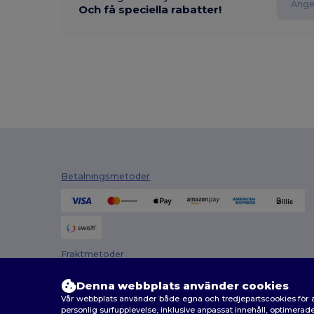
Och få speciella rabatter!
Betalningsmetoder
Fraktmetoder
Denna webbplats använder cookies
Vår webbplats använder både egna och tredjepartscookies för a
personlig surfupplevelse, inklusive anpassat innehåll, optimera