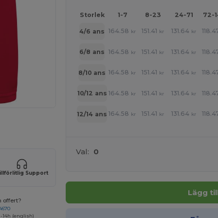
Storlek
1-7
8-23
24-71
72-
164.58
151.41
131.64
118.4
4/6 ans
kr
kr
kr
164.58
151.41
131.64
118.4
6/8 ans
kr
kr
kr
164.58
151.41
131.64
118.4
8/10 ans
kr
kr
kr
164.58
151.41
131.64
118.4
10/12 ans
kr
kr
kr
164.58
151.41
131.64
118.4
12/14 ans
kr
kr
kr
 produkter
Val:
0
illförlitlig Support
Lägg ti
 offert?
4670
-14h (english)