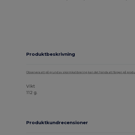
Produktbeskrivning
Observera att på grund av skärmkalibrering kan det hända att färgen på pro
Vikt
112 g.
Högt lager
Produktkundrecensioner