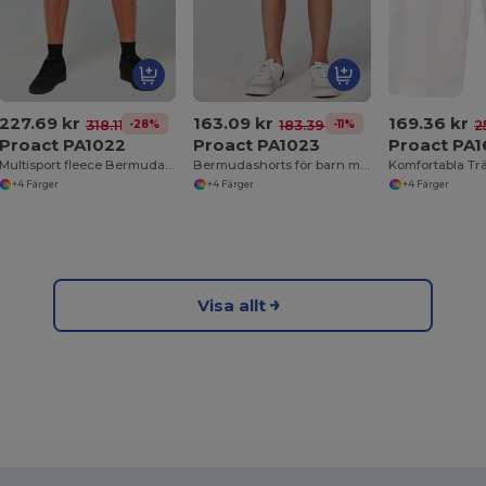
227.69 kr
163.09 kr
169.36 kr
-28%
-11%
318.11 kr
183.39 kr
2
Proact PA1022
Proact PA1023
Proact PA1
Multisport fleece Bermuda shorts för vuxna
Bermudashorts för barn med multisport fleece
+4 Färger
+4 Färger
+4 Färger
Visa allt