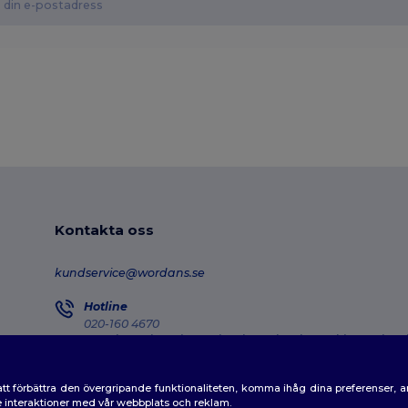
Kontakta oss
kundservice@wordans.se
Hotline
020-160 4670
Monday - Thursday : 10h-13h & 14h-17h30 Friday : 10h-14h
Försändelseuppföljning
tt förbättra den övergripande funktionaliteten, komma ihåg dina preferenser, 
de interaktioner med vår webbplats och reklam.