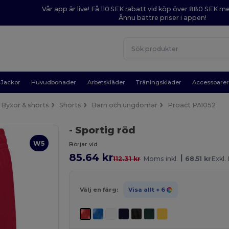
Vår app är live! Få 110 SEK rabatt vid köp över 880 SEK 
Ännu bättre priser i appen!
Jackor
Huvudbonader
Arbetskläder
Träningskläder
Accessoare
Byxor & shorts
Shorts
Barn och ungdomar
Proact PA1052
- Sportig röd
W5
Börjar vid
85.64 kr
|
112.31 kr
Moms inkl.
68.51 kr
Exkl
Välj en färg:
Visa allt
+ 6