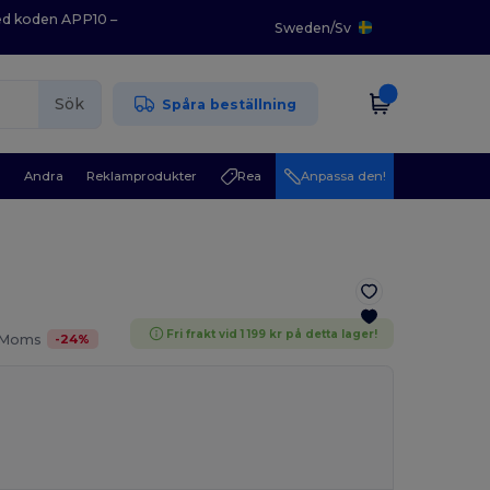
med koden APP10 –
Sweden
/
Sv
Sök
Spåra beställning
r
Andra
Reklamprodukter
Rea
Anpassa den!
Fri frakt vid 1 199 kr på detta lager!
-
24
%
. Moms