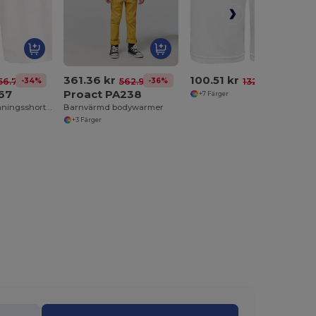
361.36 kr
100.51 kr
-34%
-36%
-24%
56.70 kr
562.91 kr
132.07 kr
67
Proact PA238
+7 Färger
Komfortabla Träningsshorts med Djupa Fickor
Barnvärmd bodywarmer
+3 Färger