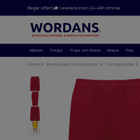
Begär offert
|
Leverans inom 24-48h timmar
Märken
T-tröjor
Tröjor och fleece
Väskor
Polo
Home
Blank kläder | Accessoarer
Träningskläder