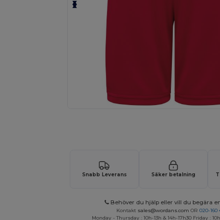
Begär en anpassad offert för dina
Snabb Leverans
Säker betalning
T
Behöver du hjälp eller vill du begära en
Kontakt
sales@wordans.com
OR
020-160 
Monday - Thursday : 10h-13h & 14h-17h30 Friday : 10h