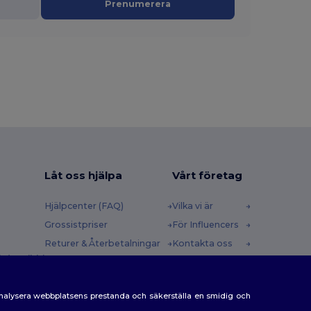
Prenumerera
Låt oss hjälpa
Vårt företag
Hjälpcenter (FAQ)
Vilka vi är
Grossistpriser
För Influencers
Returer & Återbetalningar
Kontakta oss
 (english)
Ordlista
Karriärcenter
Fraktmetoder
analysera webbplatsens prestanda och säkerställa en smidig och
Rabattkoder