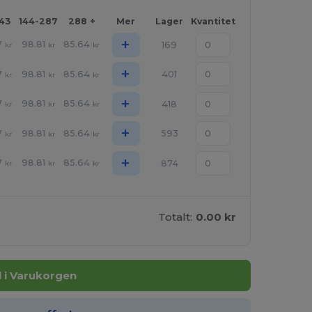
143
144-287
288 +
Mer
Lager
Kvantitet
+
7
98.81
85.64
169
kr
kr
kr
+
7
98.81
85.64
401
kr
kr
kr
+
7
98.81
85.64
418
kr
kr
kr
+
7
98.81
85.64
593
kr
kr
kr
+
7
98.81
85.64
874
kr
kr
kr
Totalt:
0.00 kr
ll i Varukorgen