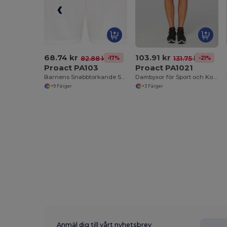
68.74 kr
103.91 kr
-17%
-21%
82.88 kr
131.75 kr
Proact PA103
Proact PA1021
Barnens Snabbtorkande Sportshorts med Elastisk Midja
Dambyxor för Sport och Komfort
+9 Färger
+3 Färger
Anmäl dig till vårt nyhetsbrev