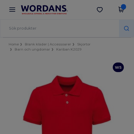
×
Wordans-app
Hämta app
Bättre priser i appen!
Home
Blank kläder | Accessoarer
Skjortor
Barn och ungdomar
Kariban K2029
W5