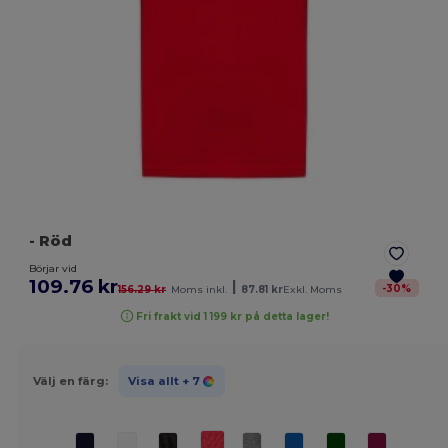
- Röd
Börjar vid
109.76 kr
|
-
30
%
156.29 kr
Moms inkl.
87.81 kr
Exkl. Moms
Fri frakt vid 1 199 kr på detta lager!
Välj en färg:
Visa allt
+ 7