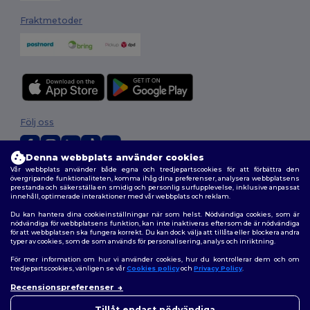
Fraktmetoder
Följ oss
Denna webbplats använder cookies
Vår webbplats använder både egna och tredjepartscookies för att förbättra den
2026. Alla rättigheter förbehållna
övergripande funktionaliteten, komma ihåg dina preferenser, analysera webbplatsens
prestanda och säkerställa en smidig och personlig surfupplevelse, inklusive anpassat
Allmänna Villkor
|
Anpassad policy
|
Integritetspolicy
|
Policy för cookies
innehåll, optimerade interaktioner med vår webbplats och reklam.
|
Karta över webbplatsen
Du kan hantera dina cookieinställningar när som helst. Nödvändiga cookies, som är
nödvändiga för webbplatsens funktion, kan inte inaktiveras eftersom de är nödvändiga
för att webbplatsen ska fungera korrekt. Du kan dock välja att tillåta eller blockera andra
typer av cookies, som de som används för personalisering, analys och inriktning.
För mer information om hur vi använder cookies, hur du kontrollerar dem och om
tredjepartscookies, vänligen se vår
Cookies policy
och
Privacy Policy
.
Recensionspreferenser
👋
Hej
Om du har några frågor eller
Tillåt endast nödvändiga