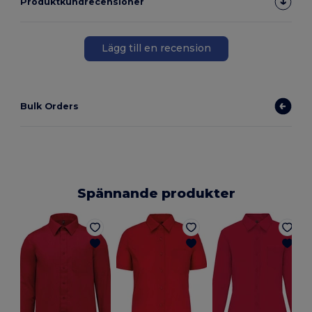
Produktkundrecensioner
Lägg till en recension
Bulk Orders
Spännande produkter
E