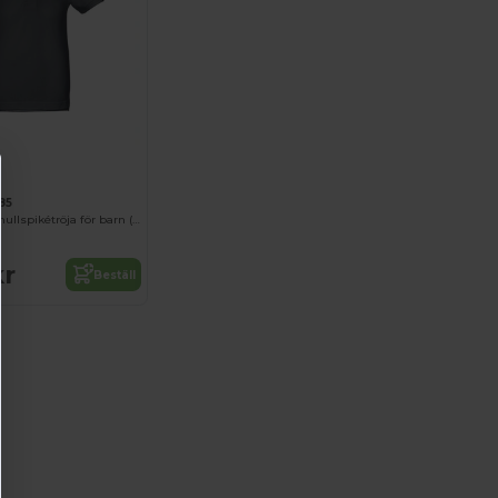
85
Kortärmad bomullspikétröja för barn (unisex)
:
kr
Beställ