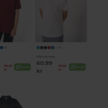
+2
+5
:
Från och med:
60.99
156.29
87.66
Beställ
Beställ
kr
kr
kr