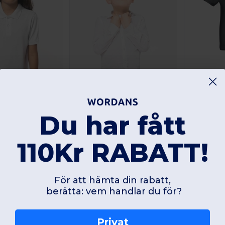
TH Clothes 111
Från och med
Du har fått
61.20 
110Kr RABATT!
Från och med:
389.62
308.87
575.03
Beställ
Beställ
kr
kr
kr
För att hämta din rabatt,
berätta: vem handlar du för?
Privat