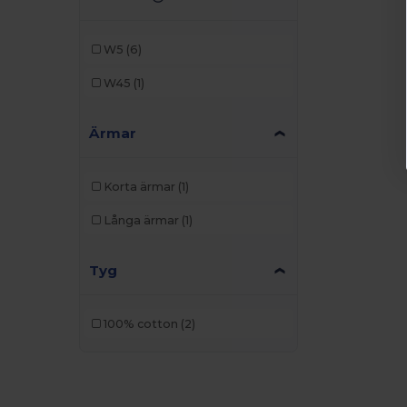
W5
(6)
W45
(1)
Ärmar
Korta ärmar
(1)
Långa ärmar
(1)
Tyg
100% cotton
(2)