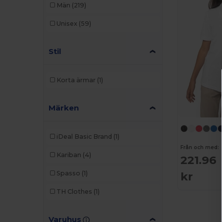
Män
(219)
Unisex
(59)
Stil
Korta ärmar
(1)
Märken
iDeal Basic Brand
(1)
Från och med:
Kariban
(4)
221.96
kr
Spasso
(1)
TH Clothes
(1)
Varuhus