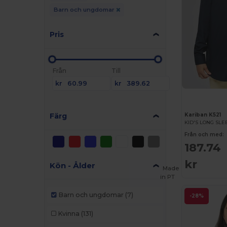
Barn och ungdomar
Pris
Från
Till
kr
kr
Färg
Kariban K521
KID'S LONG SLE
Från och med:
187.74
kr
Kön - Ålder
Made
in
PT
Barn och ungdomar
(7)
-28%
Kvinna
(131)