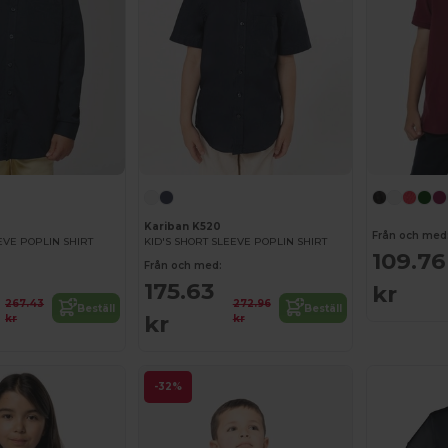
Kariban K520
Från och med
EVE POPLIN SHIRT
KID'S SHORT SLEEVE POPLIN SHIRT
109.76
Från och med:
175.63
kr
267.43
272.96
Beställ
Beställ
kr
kr
kr
-32%