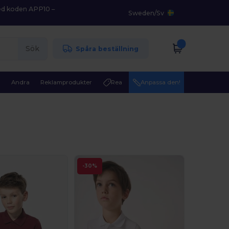
med koden APP10 –
Sweden
/
Sv
Sök
Spåra beställning
r
Andra
Reklamprodukter
Rea
Anpassa den!
-30%