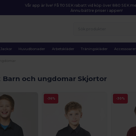
Vår app är live! Få 110 SEK rabatt vid köp över 880 SEK 
Ännu bättre priser i appen!
Jackor
Huvudbonader
Arbetskläder
Träningskläder
Accessoare
ungdomar
t
Barn och ungdomar Skjortor
-36%
-30%