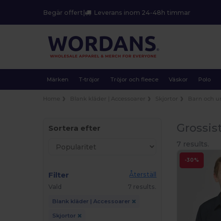
Begär offert
|
Leverans inom 24-48h timmar
Märken
T-tröjor
Tröjor och fleece
Väskor
Polo
Home
Blank kläder | Accessoarer
Skjortor
Barn och 
Grossis
Sortera efter
7 results.
-30%
Filter
Återställ
Vald
7 results.
Blank kläder | Accessoarer
Skjortor